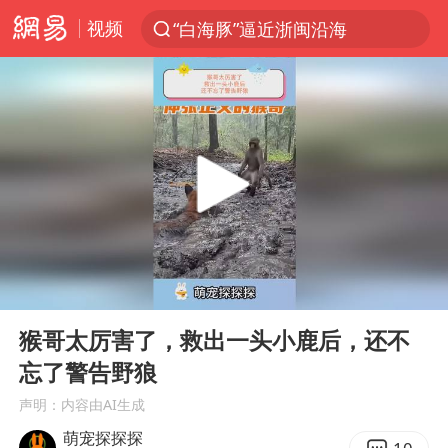
视频
“白海豚”逼近浙闽沿海
光影经济撬动暑期消费新蓝海
白海豚10级风圈已触及浙江台州
“伊斯兰版北约”出现
外国游客的“中国游三件套”火了
上海大部迎大暴雨
以军士兵把枪口对准中国记者
00:00
00:21
谢霆锋演唱会隔空祝王菲生日快乐
Play
Ent
full
2026年7月份居民消费价格同比上涨0.5%
猴哥太厉害了，救出一头小鹿后，还不
忘了警告野狼
方桃子代言广告视频已下架
声明：内容由AI生成
河南警方公开征集黑恶犯罪线索
萌宠探探探