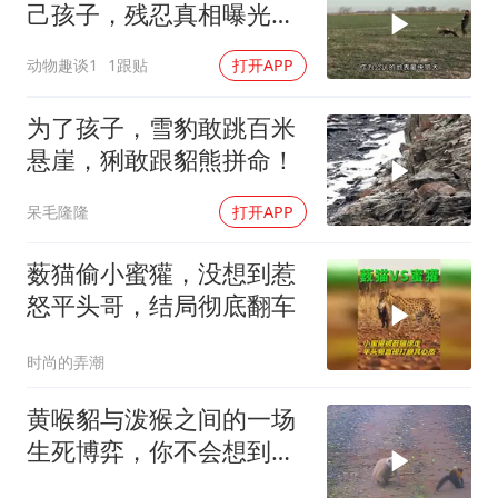
己孩子，残忍真相曝光后
千万人泪崩
动物趣谈1
1跟贴
打开APP
为了孩子，雪豹敢跳百米
悬崖，猁敢跟貂熊拼命！
呆毛隆隆
打开APP
薮猫偷小蜜獾，没想到惹
怒平头哥，结局彻底翻车
时尚的弄潮
黄喉貂与泼猴之间的一场
生死博弈，你不会想到黄
喉貂的实力会如此厉害