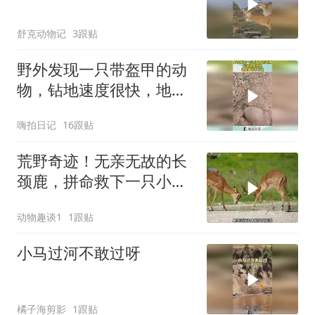
舒克动物记
3跟贴
野外发现一只带盔甲的动
物，钻地速度很快，地鼠
都甘拜下风！
嗨拍日记
16跟贴
荒野奇迹！无亲无故的长
颈鹿，拼命救下一只小羚
羊
动物趣谈1
1跟贴
小马过河不敢过呀
橘子海剪影
1跟贴