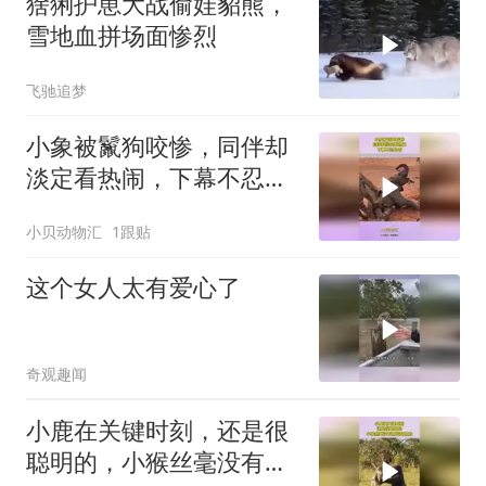
猞猁护崽大战偷娃貂熊，
雪地血拼场面惨烈
飞驰追梦
小象被鬣狗咬惨，同伴却
淡定看热闹，下幕不忍心
看
小贝动物汇
1跟贴
这个女人太有爱心了
奇观趣闻
小鹿在关键时刻，还是很
聪明的，小猴丝毫没有察