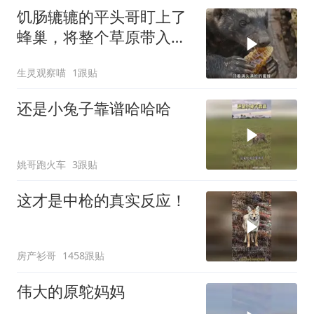
饥肠辘辘的平头哥盯上了
蜂巢，将整个草原带入了
无尽深渊
生灵观察喵
1跟贴
还是小兔子靠谱哈哈哈
姚哥跑火车
3跟贴
这才是中枪的真实反应！
房产衫哥
1458跟贴
伟大的原鸵妈妈