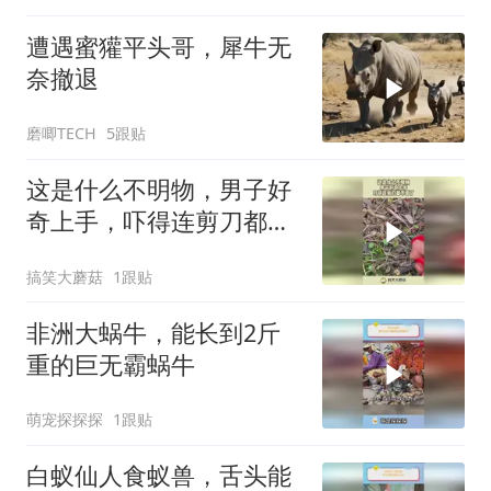
遭遇蜜獾平头哥，犀牛无
奈撤退
磨唧TECH
5跟贴
这是什么不明物，男子好
奇上手，吓得连剪刀都不
要了！
搞笑大蘑菇
1跟贴
非洲大蜗牛，能长到2斤
重的巨无霸蜗牛
萌宠探探探
1跟贴
白蚁仙人食蚁兽，舌头能