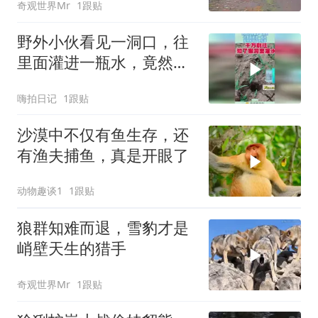
奇观世界Mr
1跟贴
野外小伙看见一洞口，往
里面灌进一瓶水，竟然发
现了这东西！
嗨拍日记
1跟贴
沙漠中不仅有鱼生存，还
有渔夫捕鱼，真是开眼了
动物趣谈1
1跟贴
狼群知难而退，雪豹才是
峭壁天生的猎手
奇观世界Mr
1跟贴