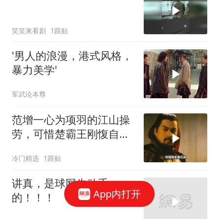
笑笑来看剧
1跟贴
'男人的浪漫，港式风格，
暴力美学'
军武论本尊
范增一心为项羽的江山操
劳，可惜楚霸王刚愎自
用，将范增赶走了
冷门精选
1跟贴
讲真，是球网先动手
App内打开
的！！！