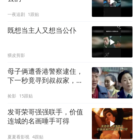
一夜追剧
1跟贴
既想当主人又想当公仆
猥皮剪影
母子俩遭香港警察逮住，
下一秒竟寻到叔叔家，瞬
间有了救星
捡影
15跟贴
发哥荣哥强强联手，价值
连城的名画唾手可得
夏夏看影视
4跟贴