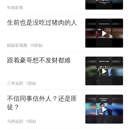
年糕影视
生前也是没吃过猪肉的人
靓妹影视菌
16跟贴
跟着豪哥想不发财都难
三有追剧
1跟贴
不信同事信外人？还是匪
徒？
乌鸦追剧
1跟贴