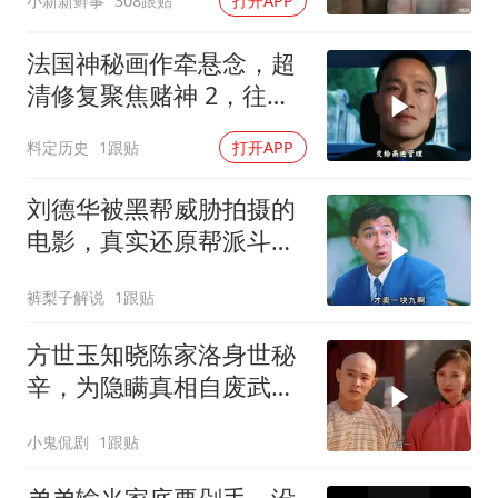
小新新鲜事
308跟贴
打开APP
法国神秘画作牵悬念，超
清修复聚焦赌神 2，往昔
经典深度解读
料定历史
1跟贴
打开APP
刘德华被黑帮威胁拍摄的
电影，真实还原帮派斗
争！
裤梨子解说
1跟贴
方世玉知晓陈家洛身世秘
辛，为隐瞒真相自废武
功，背后隐情引深思
小鬼侃剧
1跟贴