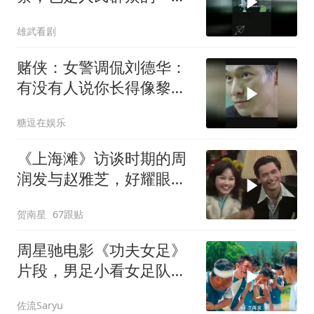
光
雄武看剧
赌侠：女警调侃刘德华：
有没有人说你长得像黎
明，这段笑喷了
糖逗在娱乐
《上海滩》访谈时期的周
润发与赵雅芝，好耀眼吸
睛的两人
贺南星
67跟贴
周星驰电影《功夫女足》
片段，男足小看女足队
员，结果被打惨了
佐流Saryu