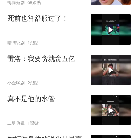
鸣雨短剧
68跟贴
死前也算舒服过了！
睛睛说剧
1跟贴
雷洛：我要贪就贪五亿
小金聊剧
2跟贴
真不是他的水管
二舅剪辑
1跟贴