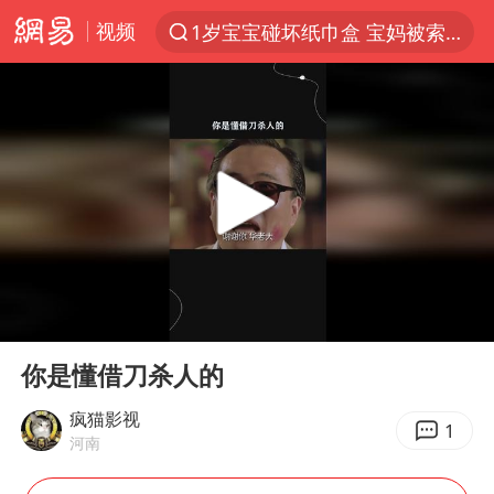
视频
1岁宝宝碰坏纸巾盒 宝妈被索赔924元
以“新”破局 首发经济点亮城市消费活力
Meta被判支付5.67亿美元
台风白海豚逼近 暴雨大暴雨来袭
47岁妈妈突然产女 26岁女儿：很震惊
阿根廷足协发文力挺因凡蒂诺
中国稀土盘中涨停
00:00
00:29
A股开盘：民爆、CPO等概念走强
Play
Ent
full
日本广岛民众举行游行反对政府行径
你是懂借刀杀人的
21楼高空抛物嫌疑人被拘留
疯猫影视
1
河南
男子杀人后逃进深山21年活得像野人