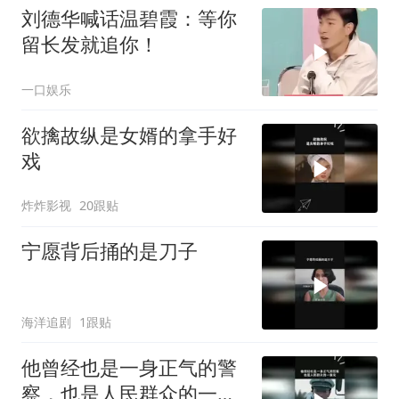
刘德华喊话温碧霞：等你
留长发就追你！
一口娱乐
欲擒故纵是女婿的拿手好
戏
炸炸影视
20跟贴
宁愿背后捅的是刀子
海洋追剧
1跟贴
他曾经也是一身正气的警
察，也是人民群众的一束