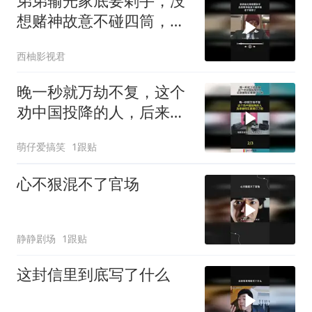
弟弟输光家底要剁手，没
想赌神故意不碰四筒，老
千输惨了
西柚影视君
晚一秒就万劫不复，这个
劝中国投降的人，后来被
现实狠狠打了脸！
萌仔爱搞笑
1跟贴
心不狠混不了官场
静静剧场
1跟贴
这封信里到底写了什么