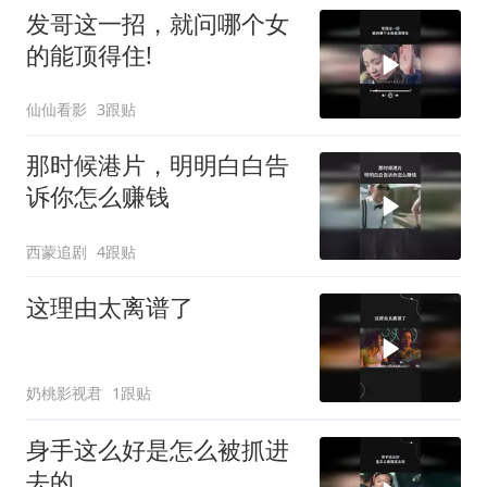
发哥这一招，就问哪个女
的能顶得住!
仙仙看影
3跟贴
那时候港片，明明白白告
诉你怎么赚钱
西蒙追剧
4跟贴
这理由太离谱了
奶桃影视君
1跟贴
身手这么好是怎么被抓进
去的