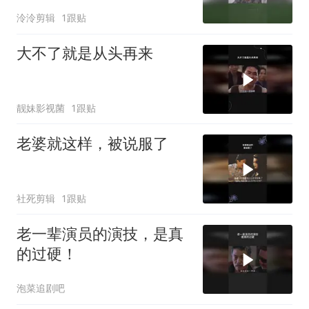
一张牌了
泠泠剪辑
1跟贴
大不了就是从头再来
靓妹影视菌
1跟贴
老婆就这样，被说服了
社死剪辑
1跟贴
老一辈演员的演技，是真
的过硬！
泡菜追剧吧