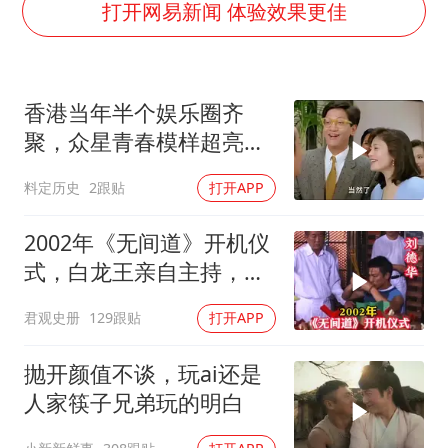
日韩股市高开跳水 SK海力士下挫转跌
打开网易新闻 体验效果更佳
台风白海豚最新路径研判来了
OpenAI为免费用户升级GPT-5.6 Luna
香港当年半个娱乐圈齐
船舶避风项目停工 多地全力防台风
聚，众星青春模样超亮
我国编制完成新版全月地质图
眼，星爷现身瞬间惊艳
料定历史
2跟贴
打开APP
“深圳地面沉降致车辆损坏”不实
男子结婚8年发现3个女儿均非亲生
2002年《无间道》开机仪
奋进开新局 实干挑大梁
式，白龙王亲自主持，预
言句句成真！
君观史册
129跟贴
打开APP
抛开颜值不谈，玩ai还是
人家筷子兄弟玩的明白