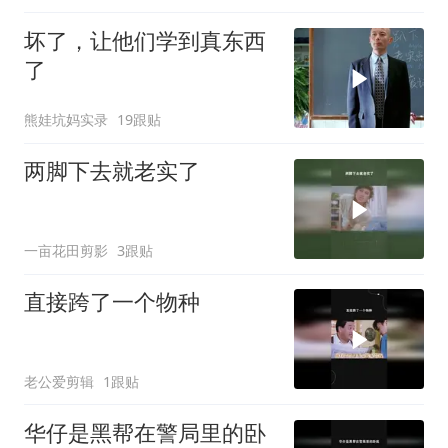
坏了，让他们学到真东西
了
熊娃坑妈实录
19跟贴
两脚下去就老实了
一亩花田剪影
3跟贴
直接跨了一个物种
老公爱剪辑
1跟贴
华仔是黑帮在警局里的卧