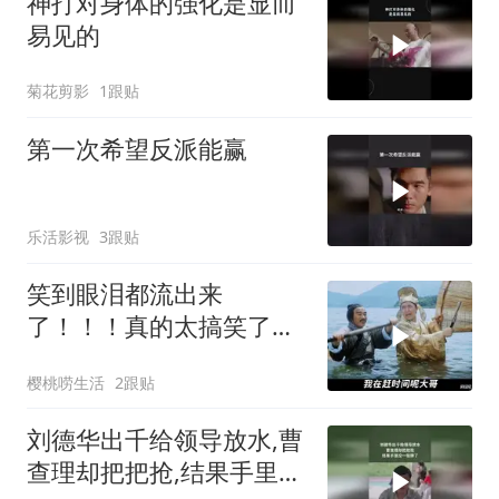
神打对身体的强化是显而
易见的
菊花剪影
1跟贴
第一次希望反派能赢
乐活影视
3跟贴
笑到眼泪都流出来
了！！！真的太搞笑了！
星爷不愧是第一喜剧之王
樱桃唠生活
2跟贴
刘德华出千给领导放水,曹
查理却把把抢,结果手里没