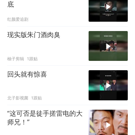
底
红颜爱追剧
现实版朱门酒肉臭
柚子剪辑
1跟贴
回头就有惊喜
北子影视菌
1跟贴
“这可否是徒手搓雷电的大
师兄！”