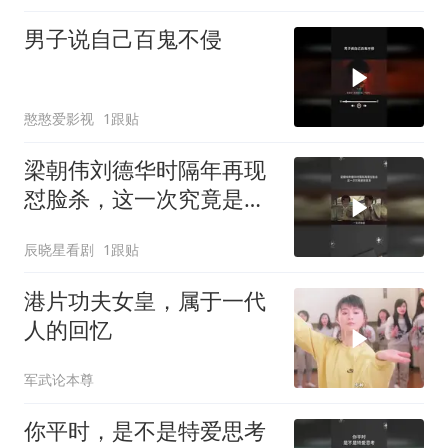
男子说自己百鬼不侵
憨憨爱影视
1跟贴
梁朝伟刘德华时隔年再现
怼脸杀，这一次究竟是敌
是友
辰晓星看剧
1跟贴
港片功夫女皇，属于一代
人的回忆
军武论本尊
你平时，是不是特爱思考