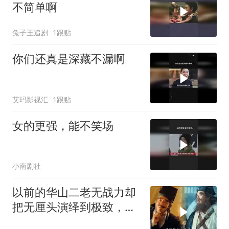
不简单啊
兔子王追剧
1跟贴
你们还真是深藏不漏啊
艾玛影视汇
1跟贴
女的更强，能不笑场
小南剧社
以前的华山二老无战力却
把无厘头演绎到极致，现
在的你来评价