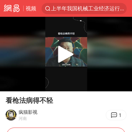
视频
上半年我国机械工业经济运行稳中有进
我国货物贸易进出口超30万亿元
向鹏0-3不敌张本智和
泉州市委书记张毅恭被查
佛山通报笔试前13被淘汰后5名进体检
国防部回应日本试射“战斧”导弹
广东雷州通报特教老师招聘违规事件
00:00
00:20
“立秋的第一杯奶茶”又爆单了
Play
Ent
full
“新疆阿勒泰八月能滑雪”不实
看枪法病得不轻
陈幸同晋级WTT横滨冠军赛8强
疯猫影视
1
河南
泰国枪击案凶手先杀祖父母后行凶