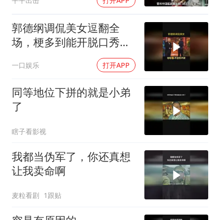
平平出击
打开APP
郭德纲调侃美女逗翻全
场，梗多到能开脱口秀，
观众笑点炸裂
一口娱乐
打开APP
同等地位下拼的就是小弟
了
瞎子看影视
我都当伪军了，你还真想
让我卖命啊
麦粒看剧
1跟贴