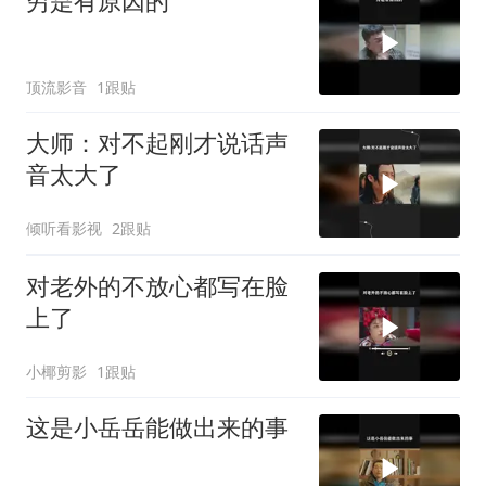
穷是有原因的
顶流影音
1跟贴
大师：对不起刚才说话声
音太大了
倾听看影视
2跟贴
对老外的不放心都写在脸
上了
小椰剪影
1跟贴
这是小岳岳能做出来的事