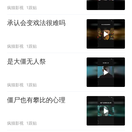
疯猫影视
1跟贴
承认会变戏法很难吗
疯猫影视
1跟贴
是大僵无人祭
疯猫影视
1跟贴
僵尸也有攀比的心理
疯猫影视
1跟贴