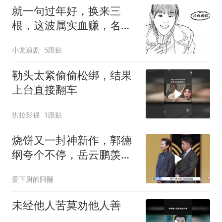
就一句过年好，换来三
根，这波属实血赚，名场
面太搞笑！
小龙追剧
5跟贴
勒头太紧偷偷松绑，结果
上台直接翻车
扒拉影视
1跟贴
烧饼又一封神新作，郭德
纲夸个不停，岳云鹏羡慕
嫉妒恨
爱下厨的阿酾
未经他人苦莫劝他人善