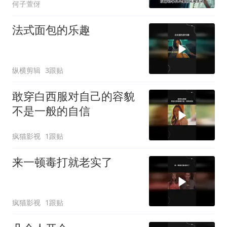
何子萱伢
法式面包的乐趣
纵横剪辑
3跟贴
敢穿白西服对自己的容貌
不是一般的自信
疯猫影视
1跟贴
来一顿毒打就老实了
疯猫影视
1跟贴