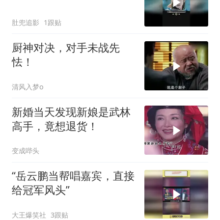
肚兜追影
1跟贴
厨神对决，对手未战先
怯！
清风入梦o
新婚当天发现新娘是武林
高手，竟想退货！
变成哔头
“岳云鹏当帮唱嘉宾，直接
给冠军风头”
大王爆笑社
3跟贴