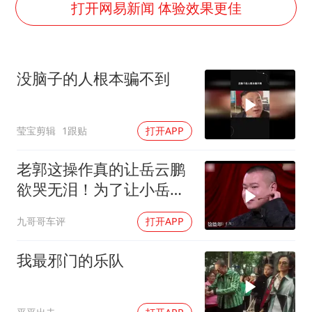
宇树科技中一签需缴款7.54万元
打开网易新闻 体验效果更佳
国防部：坚决反制任何闹海挑衅图谋
山东潍坊发布大风黄色预警
没脑子的人根本骗不到
中国乒协加强青少年赛事赛风赛纪管理
女儿为争财产堵门阻挠父亲出殡
莹宝剪辑
1跟贴
打开APP
公司“上四休三”但要降薪1000元
东方之约 相约未来
老郭这操作真的让岳云鹏
欲哭无泪！为了让小岳岳
能上节目
九哥哥车评
打开APP
我最邪门的乐队