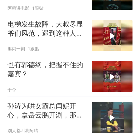
阿萌讲电影
1跟贴
电梯发生故障，大叔尽显
爷们风范，遇到这种人赶
紧嫁了吧！
趣闪一刻
1跟贴
也有郭德纲，把握不住的
嘉宾？
于令
孙涛为哄女霸总闫妮开
心，拿岳云鹏开涮，那脸
大的像是被马蹄子踩过
别人都叫我阿腈