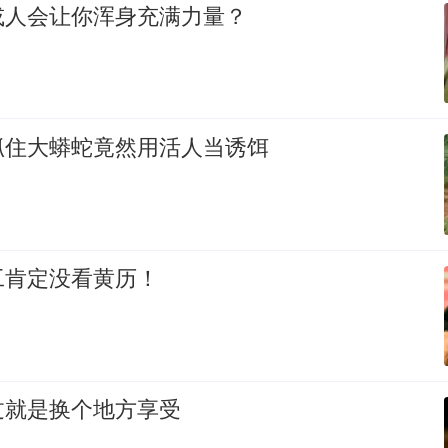
或人会让你浑身充满力量？
抓住大蟒蛇竟然用活人当诱饵
工肯定没看黄历！
过就是换个地方享受