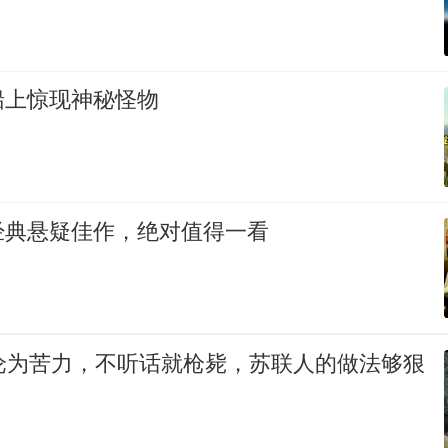
船上惊现神秘怪物
经典悬疑佳作，绝对值得一看
军沦为苦力，不听话就枪毙，苏联人的做法够狠