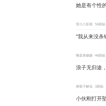
她是有个性
莹小八影视
56跟贴
“我从来没杀
嘞是唐孃孃
46跟贴
浪子无归途
裤梨子解说
3跟贴
小伙刚打开