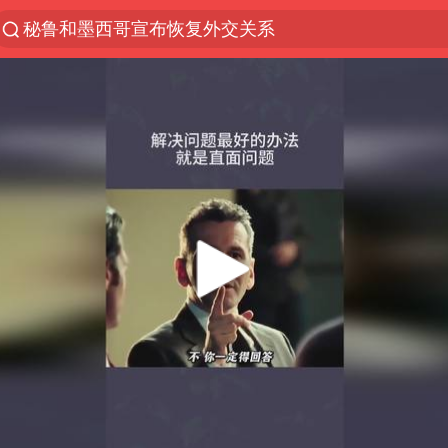
秘鲁和墨西哥宣布恢复外交关系
“电影+”如何激发千亿级消费新活力？
沙特土耳其巴基斯坦签署共同防务协议
台风白海豚实时路径
全球首个长时储能一体化产业园量产
四川宜宾市高县4.9级地震致1人死亡
U17国足三连胜晋级明日之星半决赛
名创优品回应女子吐槽内裤质量差
中国女篮70-67险胜尼日利亚女篮
美股存储板块集体大跌
“今天得有40℃了吧 为啥还不预警”