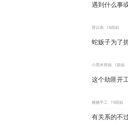
遇到什么事
督以南
18跟贴
蛇贩子为了
小黑米剪辑
1跟贴
这个劫匪开
糖糖手工
19跟贴
有关系的不