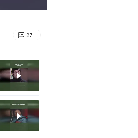
02:51
Enter
fullscreen
271