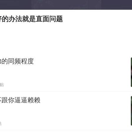
国防部：坚决反制任何闹海挑衅图谋
胡彦斌获《歌手2026》歌王
好的办法就是直面问题
秋天的第一杯奶茶到底有多火
38岁演员求职万岁山NPC成功
我国外贸延续良好增长态势
东航：国内客票提前14天免费退改
弟的同频程度
欧阳娜娜窦靖童好搭
夯实基础开新局
跟贴
不跟你逼逼赖赖
贴