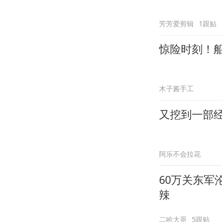
芳芳爱剪辑
1跟贴
惊险时刻！
木子酱手工
又挖到一部
阿乐不会拉花
60万关东
辣
二哈大哥
5跟贴