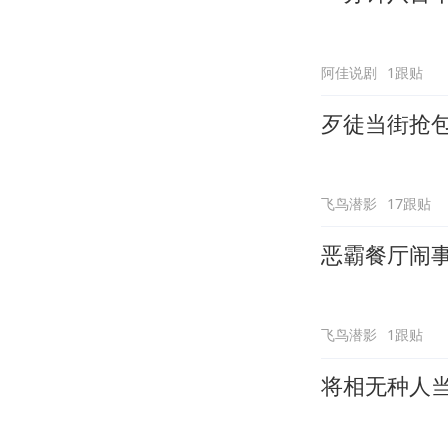
阿佳说剧
1跟贴
歹徒当街抢
飞鸟潜影
17跟贴
恶霸餐厅闹
飞鸟潜影
1跟贴
将相无种人