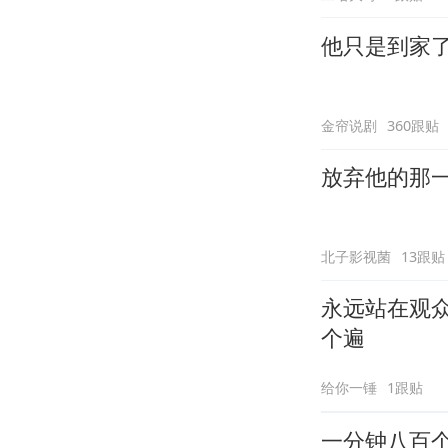
他只是到家
金帘说剧
360跟贴
放弃他的那
北子影视菌
13跟贴
永远站在观
个遍
给你一锤
1跟贴
一分钟八百