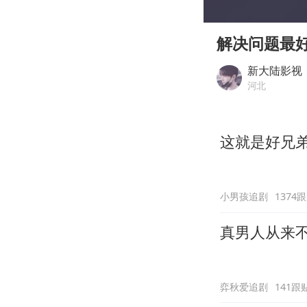
00:00
Play
解决问题最
新大陆影视
河北
这就是好兄
小男孩追剧
1374
真男人从来
弈秋爱追剧
141跟