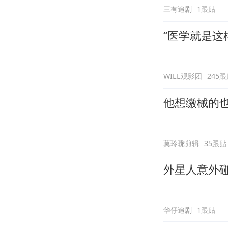
三有追剧
1跟贴
“医学就是这
WILL观影团
245
他想缴械的
莫玲珑剪辑
35跟贴
外星人意外
华仔追剧
1跟贴