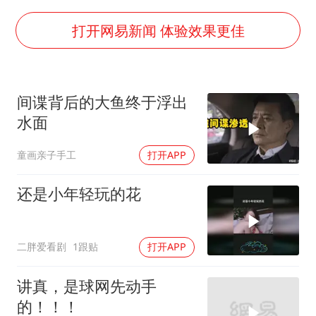
王艺迪2-4不敌张本美和止步4强
以军士兵把枪口对准中国记者
打开网易新闻 体验效果更佳
上门女婿出轨女邻居多年被判重婚罪
韩军前线部队连曝丑闻
间谍背后的大鱼终于浮出
《龙餐馆》 冲奖
水面
笔试第一被劝弃考涉事副校长被撤职
童画亲子手工
打开APP
构建更高水平的全民健身公共服务体系
奋力开创中国式现代化建设新局面
还是小年轻玩的花
二胖爱看剧
1跟贴
打开APP
讲真，是球网先动手
的！！！