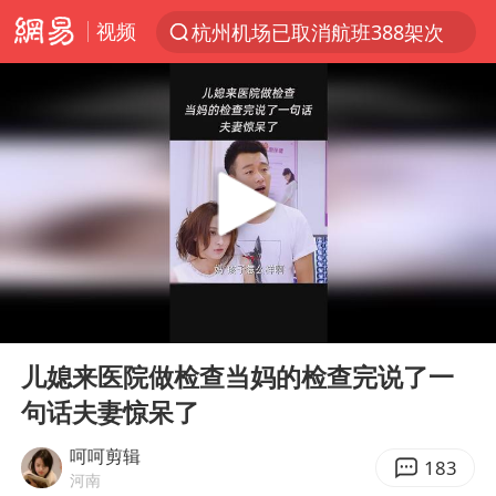
视频
杭州机场已取消航班388架次
上半年我国经营主体结构持续优化
白海豚将给京津冀带来大暴雨
刘嘉玲晒与周星驰合照
《披荆斩棘2026》阵容官宣
上海有出现龙卷潜势
国足U17与阿森纳决赛取消 并列冠军
00:00
00:26
香港高温刷新历史纪录
Play
Ent
full
女子发现前夫婚内与第三者育子
儿媳来医院做检查当妈的检查完说了一
句话夫妻惊呆了
王艺迪无缘横滨赛决赛
2025年小学教师减少13.19万
呵呵剪辑
183
河南