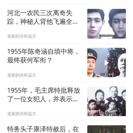
河北一农民三次离奇失
踪，神秘人背他飞遍全中
国，幕后真相是什么
老家的诗和远方
1955年陈奇涵自填中将，
最终获何军衔？
老家的诗和远方
1955年，毛主席特批释放
了一位女犯人，并表示她
是全党的恩人
老家的诗和远方
特务头子康泽特赦后，在