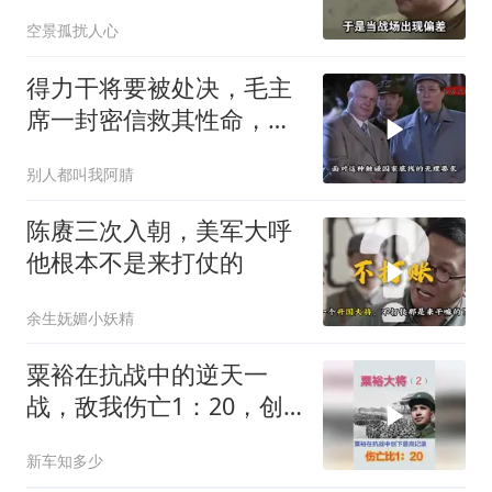
会不会好一些
空景孤扰人心
得力干将要被处决，毛主
席一封密信救其性命，重
要任务也一并交付
别人都叫我阿腈
陈赓三次入朝，美军大呼
他根本不是来打仗的
余生妩媚小妖精
粟裕在抗战中的逆天一
战，敌我伤亡1：20，创
抗战最高记录
新车知多少