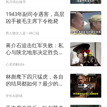
风月得自难寻
1943年副司令遇害，高层
凶手被毛主席下令枪毙
男人吻女人是一种口福
蒋介石追击红军失败：私
心与陕北地形决定胜负命
运
心灵的触动a
林彪麾下四只猛虎，各自
的结局都如何？最少的都
判16年！
学长AI剧场