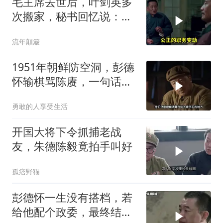
毛主席去世后，叶剑英多
次搬家，秘书回忆说：有
时一晚上能搬三次
流年顛簸
1951年朝鲜防空洞，彭德
怀输棋骂陈赓，一句话逗
笑司令员
勇敢的人享受生活
开国大将下令抓捕老战
友，朱德陈毅竟拍手叫好
孤痞野猫
彭德怀一生没有搭档，若
给他配个政委，最终结局