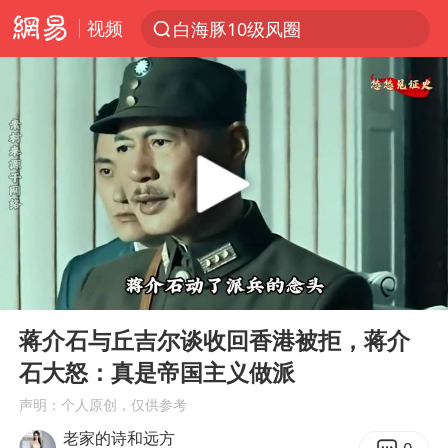
视频
白海豚10级风圈
上半年我国经营主体结构持续优化
上海暴雨红色预警
上海：5号线16号线浦江线全线停运
上海全域长途客运班次全部停运
周星驰母亲现身香港路演现场
王传君 《披荆斩棘》
00:00
05:59
国足U17与阿森纳决赛取消 并列冠军
Play
Ent
full
上海有出现龙卷潜势
蒋介石与丘吉尔谈收回香港被拒，蒋介
石大怒：真是帝国主义做派
王艺迪2-4不敌张本美和止步4强
声明：个人原创，仅供参考
上门女婿出轨女邻居多年被判重婚罪
老家的诗和远方