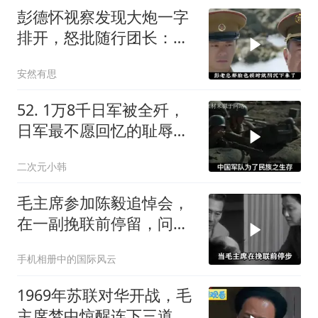
彭德怀视察发现大炮一字
排开，怒批随行团长：你
应受军法处置
安然有思
52. 1万8千日军被全歼，
日军最不愿回忆的耻辱之
战
二次元小韩
毛主席参加陈毅追悼会，
在一副挽联前停留，问
道：这个人来了吗？
手机相册中的国际风云
1969年苏联对华开战，毛
主席梦中惊醒连下三道指