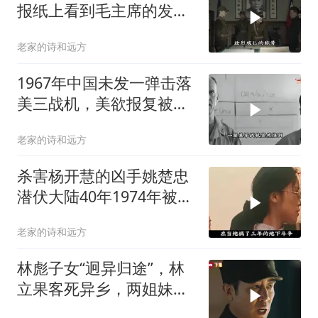
报纸上看到毛主席的发
言，激动得不省人事
老家的诗和远方
1967年中国未发一弹击落
美三战机，美欲报复被毛
主席吓退
老家的诗和远方
杀害杨开慧的凶手姚楚忠
潜伏大陆40年1974年被枪
决
老家的诗和远方
林彪子女“迥异归途”，林
立果客死异乡，两姐妹境
遇大不相同