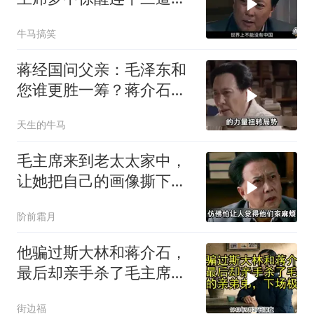
示
牛马搞笑
蒋经国问父亲：毛泽东和
您谁更胜一筹？蒋介石给
出了一个回应！
天生的牛马
毛主席来到老太太家中，
让她把自己的画像撕下
来，随后留下一句话
阶前霜月
他骗过斯大林和蒋介石，
最后却亲手杀了毛主席的
亲弟弟，下场极惨
街边福