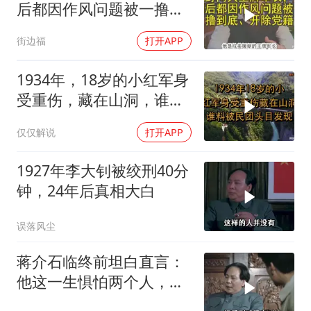
后都因作风问题被一撸到
底、开除党籍
街边福
打开APP
1934年，18岁的小红军身
受重伤，藏在山洞，谁料
被民团头目发现
仅仅解说
打开APP
1927年李大钊被绞刑40分
钟，24年后真相大白
误落风尘
蒋介石临终前坦白直言：
他这一生惧怕两个人，却
只敬佩一个人！