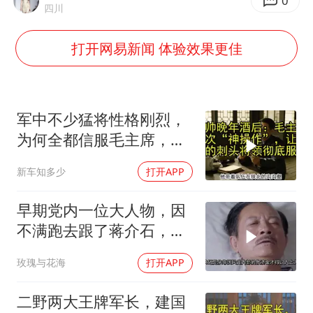
1枚就能让航母瘫痪 轰-6J实力有多强
0
四川
以军士兵把枪口对准中国记者
打开网易新闻 体验效果更佳
于东来直播和胖东来核心团队开会
2025年小学教师减少13.19万
泰国：高度重视中国游客旅游体验
军中不少猛将性格刚烈，
王艺迪无缘横滨赛决赛
为何全都信服毛主席，这
份大智慧值得感悟
上海大部迎大暴雨
新车知多少
打开APP
构建更高水平的全民健身公共服务体系
早期党内一位大人物，因
不满跑去跟了蒋介石，不
料晚年竟悲惨死
玫瑰与花海
打开APP
二野两大王牌军长，建国