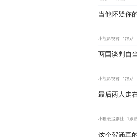
当他怀疑你
小熊影视君
1跟贴
两国谈判自
小熊影视君
1跟贴
最后两人走
小暖暖追剧社
1跟
这个贺涵真