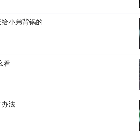
板给小弟背锅的
么着
有办法