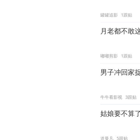
罐罐追影
1跟贴
月老都不敢
嘟嘟剪影
1跟贴
男子冲回家
牛牛看影视
3跟贴
姑娘要不算
道曼凡
5跟贴