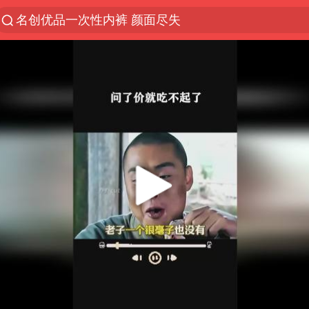
名创优品一次性内裤 颜面尽失
解锁各地夏日限定体验
视频丨中国东方电气集团原党组副书记、董事宋致远
四川宜宾市珙县发生3.4级地震
白海豚将正面袭击贯穿浙江
香港宏福苑火灾或由烟头引起
中国父女泰国骑摩托车坠崖1死1伤
浙江台州《告全体市民书》
上海多家景点临时闭园或调整运营时间
周末打虎 宋致远被查
台风白海豚实时路径