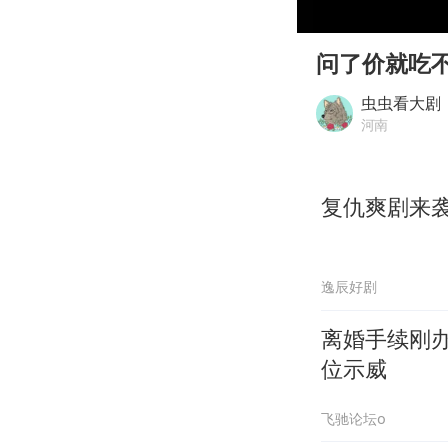
00:00
Play
问了价就吃
虫虫看大剧
河南
复仇爽剧来
逸辰好剧
离婚手续刚
位示威
飞驰论坛o