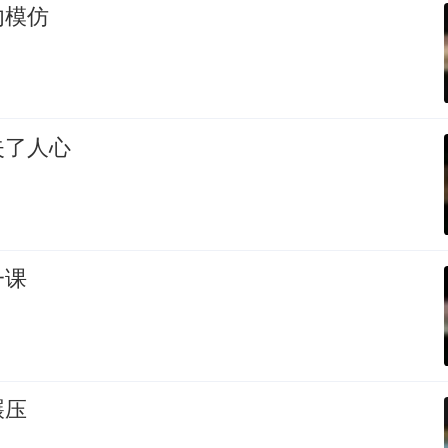
勿模仿
失了人心
一课
碾压