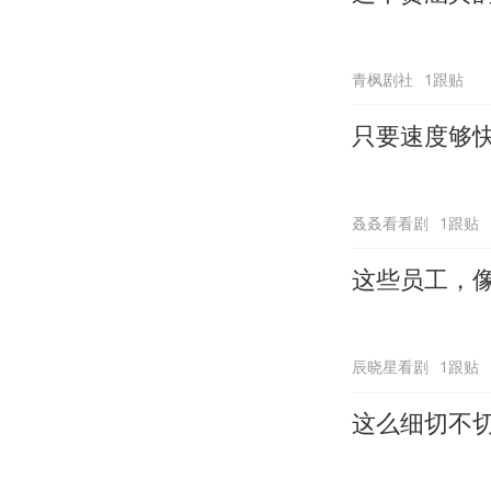
青枫剧社
1跟贴
只要速度够
叒叒看看剧
1跟贴
这些员工，
辰晓星看剧
1跟贴
这么细切不