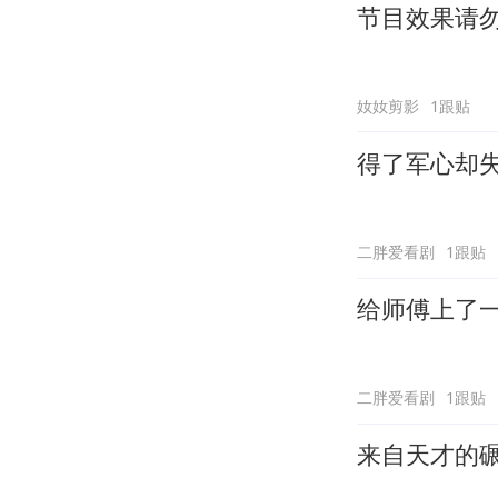
节目效果请
奻奻剪影
1跟贴
得了军心却
二胖爱看剧
1跟贴
给师傅上了
二胖爱看剧
1跟贴
来自天才的