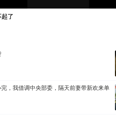
郑丽文：台湾从来没有“独立”过
女子网购名牌包发现是自己丢的那只
不起了
多个明星演唱会取消
因定位纠纷男子将外卖员砍成植物人
万岁山接盘烂尾恒大文旅城
泰国初中生饮弹自尽前开了26枪
袭
Kimi K3也失控了
习近平心系体育强国建设
办完，我借调中央部委，隔天前妻带新欢来单