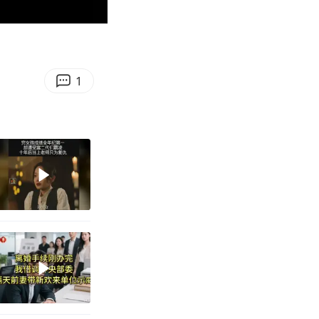
01:38
Enter
fullscreen
1