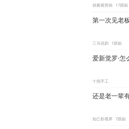
就酱紫剪辑
17跟贴
第一次见老
三马说剧
1跟贴
爱新觉罗·怎
十指手工
还是老一辈
知己影视界
7跟贴