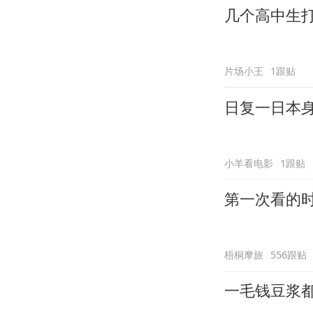
几个高中生
片场小王
1跟贴
日复一日本
小羊看电影
1跟贴
第一次看的时
梧桐摩旅
556跟贴
一毛钱豆浆