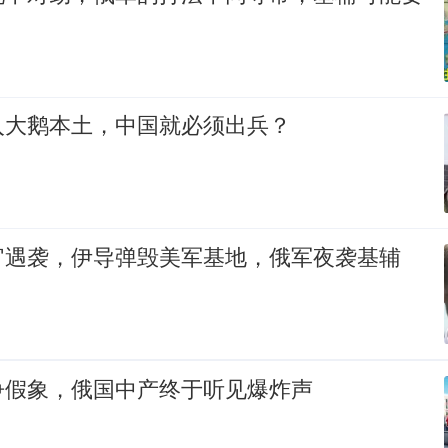
入大鹅本土，中国就必须出兵？
官遇袭，伊导弹毁美军基地，俄军夜袭基辅
争假象，俄国中产终于听见爆炸声