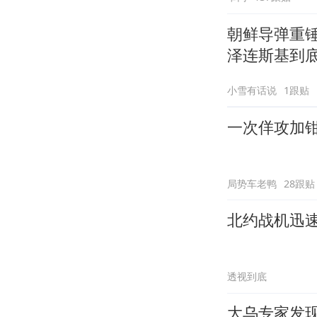
朝鲜导弹重
泽连斯基到
小雪有话说
1跟贴
一次佯攻加
局势车老鸭
28跟贴
北约战机迅
透视到底
大乌专家发