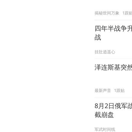
揭秘世间万象
1跟
四年半战争升
战
挂肚逍遥心
泽连斯基突
最新声音
1跟贴
8月2日俄
截崩盘
军武时间线