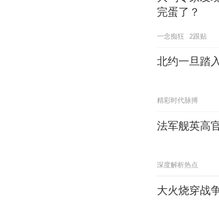
完蛋了？
一念痴狂
2跟贴
北约一旦踏
精彩时代脉搏
法军舰英高
深度解析热点
大火烧穿战