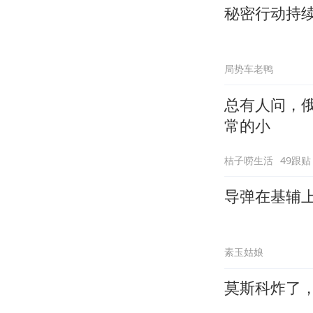
秘密行动持
局势车老鸭
总有人问，
常的小
桔子唠生活
49跟贴
导弹在基辅
素玉姑娘
莫斯科炸了