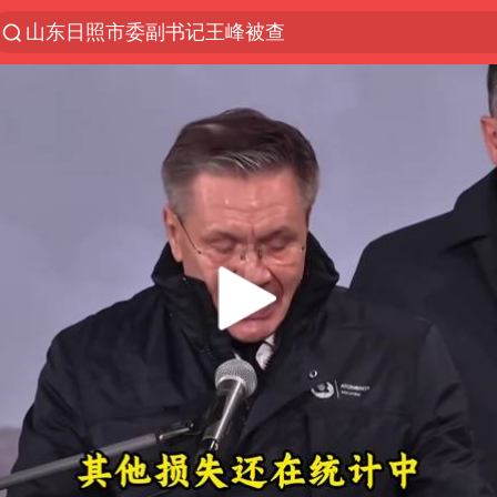
山东日照市委副书记王峰被查
探寻“技能+”促就业创业新路
41岁女子为鼓励女儿考上985研究生
美国退回1000亿美元关税
24小时不关空调 电费反而更低？
维持强台风级！白海豚直奔华东沿海
河南试行周五下午弹性离岗
李亚鹏向地铁吐血女孩捐99999元
要给全体职工“应休尽休”的底气
日本籍女网红在韩直播时自杀身亡
“天津之眼”摩天轮附近2人落水
儿科医生漏诊获刑：我认错但不能认罪