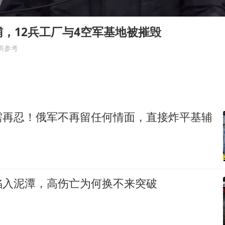
如何把百年大党建设得更加坚强有力
，12兵工厂与4空军基地被摧毁
银行午休1.5小时 留个窗口行不行
供参考
余承东口误将24999元电脑报成2499
g
小伙靠AI减肥 45天瘦40斤进了ICU
李嫣近照曝光
嘲讽周星驰无儿女没朋友 李修贤道歉
需再忍！俄军不再留任何情面，直接炸平基辅
总书记关心百姓身边这些民生大事
陷入泥潭，高伤亡为何换不来突破