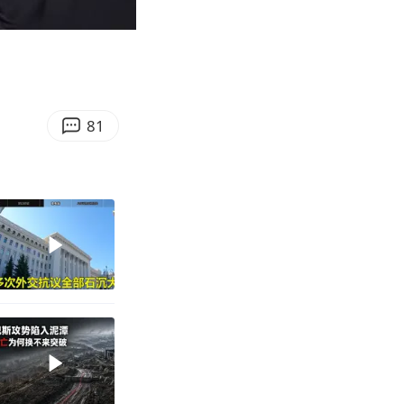
05:59
Enter
fullscreen
81