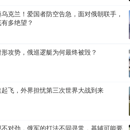
锤乌克兰！爱国者防空告急，面对俄朝联手，
底有多绝望？
钳形攻势，俄巡逻艇为何最终被毁？
速起飞，外界担忧第三次世界大战到来
现不对劲，俄军的打法不同寻常，基辅可能要