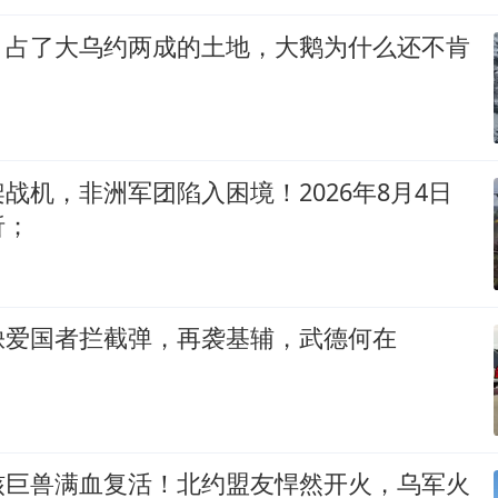
，占了大乌约两成的土地，大鹅为什么还不肯
战机，非洲军团陷入困境！2026年8月4日
析；
缺爱国者拦截弹，再袭基辅，武德何在
核巨兽满血复活！北约盟友悍然开火，乌军火