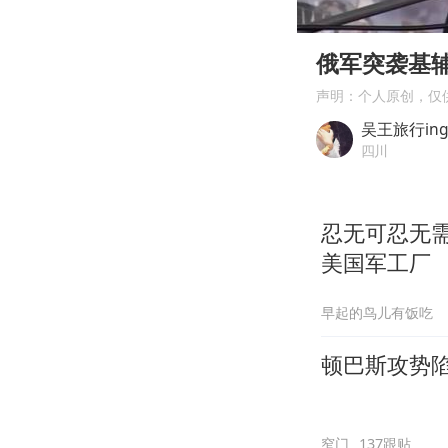
00:00
Play
俄军突袭基辅
声明：个人原创，仅
吴王旅行in
四川
忍无可忍无
美国军工厂
早起的鸟儿有饭吃
顿巴斯攻势
窄门
137跟贴