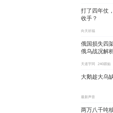
打了四年仗
收手？
向天祈福
俄国损失四架
俄乌战况解
天道宇同
240跟贴
大鹅趁大乌
最新声音
两万八千吨