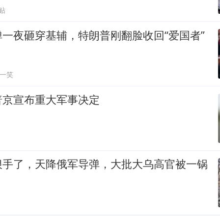
贴
一夜砸穿基辅，特朗普刚翻脸收回“爱国者”
一笑
普京宣布重大军事决定
狠手了，天降俄军导弹，大批大乌高官被一锅