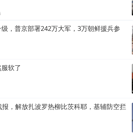
贴
级，普京部署242万大军，3万朝鲜援兵参
然服软了
军战报，解放扎波罗热柳比茨科耶，基辅防空拦