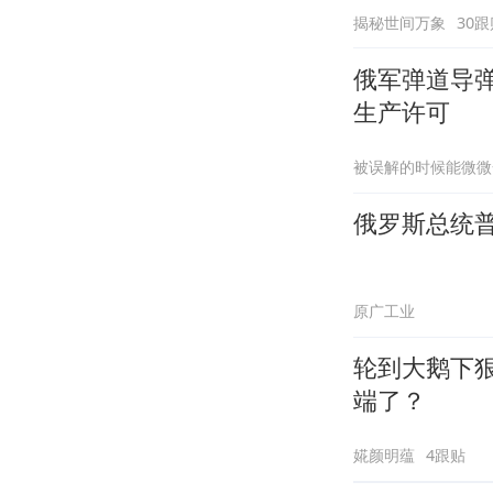
揭秘世间万象
30跟
俄军弹道导弹
生产许可
被误解的时候能微微
俄罗斯总统
原广工业
轮到大鹅下
端了？
婲颜明蕴
4跟贴