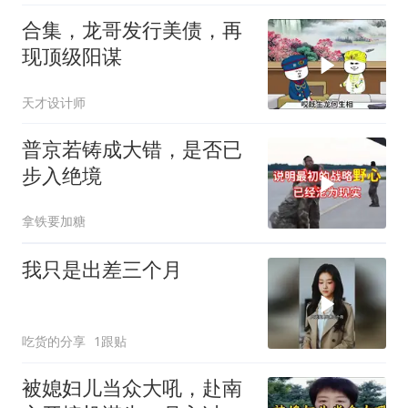
合集，龙哥发行美债，再
现顶级阳谋
天才设计师
普京若铸成大错，是否已
步入绝境
拿铁要加糖
我只是出差三个月
吃货的分享
1跟贴
被媳妇儿当众大吼，赴南