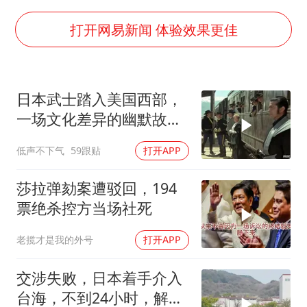
杭州全市有序停课
打开网易新闻 体验效果更佳
夏日经济乘“热”而上 消费市场向“新”而行
上四休三，但降薪1000元，你接受吗？
36岁男演员成景区NPC后人气爆棚
日本武士踏入美国西部，
宇树王兴兴被问了360多个问题
一场文化差异的幽默故事
即将开
全民健身事业高质量发展
低声不下气
59跟贴
打开APP
唐田赛前发布会上引用《孙子兵法》
莎拉弹劾案遭驳回，194
乐享全民健身 共筑健康中国
票绝杀控方当场社死
老揽才是我的外号
打开APP
交涉失败，日本着手介入
台海，不到24小时，解放