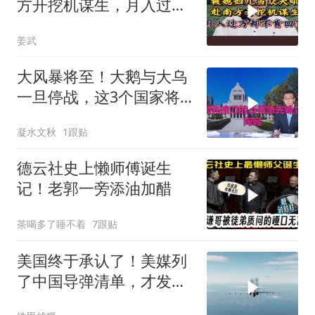
方开挖机谋生，月入过万
却不肯回家
姜武
大风暴将至！大鹅与大乌
一旦停战，这3个国家将
直接迎来灭国崩盘
凝水文秋
1跟贴
德云社史上懒师傅诞生
记！老郭一旁添油加醋
茶喝多了睡不着
7跟贴
美国终于承认了！美媒列
了中国导弹清单，才发现
美军根本拦不住