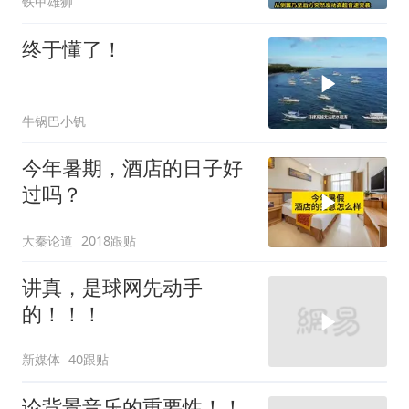
铁甲雄狮
终于懂了！
牛锅巴小钒
今年暑期，酒店的日子好
过吗？
大秦论道
2018跟贴
讲真，是球网先动手
的！！！
新媒体
40跟贴
论背景音乐的重要性！！