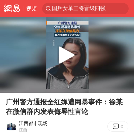
国乒女单三将晋级四强
视频
河南重大刑案嫌犯夏某钢落网
光影经济撬动暑期消费新蓝海
陈思诚零点晒照为佟丽娅庆生
微信又有新功能，你可以“撤回”你的撤回了！
河南发布农田渍涝灾害风险预警
新疆优化调整景区内自驾服务费
情侣平潭拍日出坠崖1死1伤
00:00
00:07
《欢迎来龙餐馆》口碑
Play
Ent
full
广州警方通报全红婵遭网暴事件：徐某
央视新主播李秋莹孙亚鹏亮相
在微信群内发表侮辱性言论
郑丽文：台湾从来没有“独立”过
江西都市现场
酒店花洒现排泄物住客索赔遭拒
0
江西