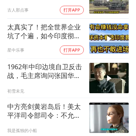
军军机3路出动
古人那点事
打开APP
太真实了！把全世界企业
坑了个遍，如今印度彻底
无人问津
星中乐事
打开APP
1962年中印边境自卫反击
战，毛主席询问张国华能
否获胜
初雪未见
中方亮剑黄岩岛后！美太
平洋司令部司令：不允许
任何国家主宰印太
我是孤独的小船