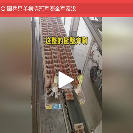
国乒男单横滨冠军赛全军覆没
“电影+”如何激发千亿级消费新活力？
东航：国内客票提前14天免费退改
日本试射“战斧”导弹，国防部回应
台风白海豚中心风力增强
广东雷州通报特教老师招聘违规事件
四川宜宾高县4.9级地震致1死
百花奖开幕式
“新疆阿勒泰八月能滑雪”不实
向鹏0-3不敌张本智和
我国外贸延续良好增长态势