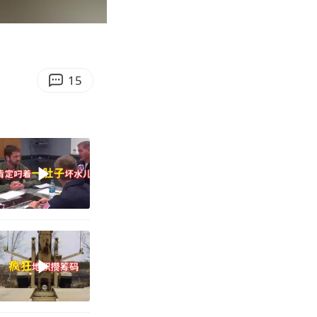
00:20
Enter
fullscreen
15