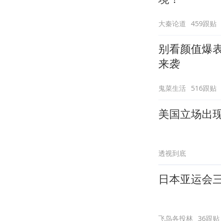
大秦论道
459跟贴
别看颜值爆
来袭
鬼菜生活
516跟贴
美国立场出
透视到底
日本亚运会
飞鸟各投林
36跟贴