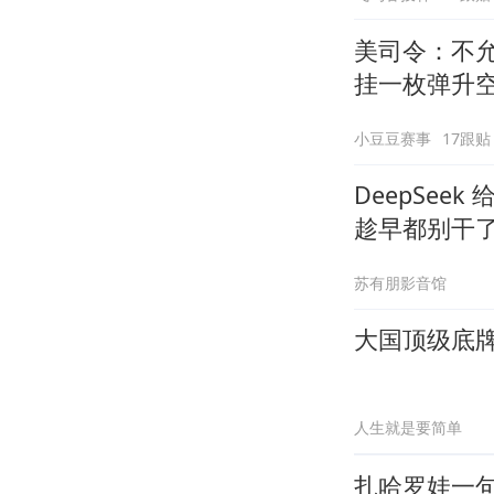
美司令：不
挂一枚弹升
小豆豆赛事
17跟贴
DeepSee
趁早都别干
苏有朋影音馆
大国顶级底
人生就是要简单
扎哈罗娃一