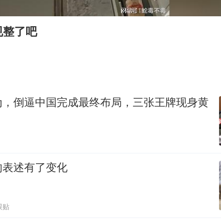
国防部：中国军队坚决反制任何闹海挑衅图谋
女儿为争财产堵门阻挠父亲出殡
规整了吧
今日立秋你咬秋了吗
欧阳娜娜窦靖童好搭
“今天得有40℃了吧 为啥还不预警”
建筑工人不慎坠落身体被3根钢筋刺穿
为，倒逼中国完成最终布局，三张王牌现身黄
立秋养生千万避开六大误区
夯实基础开新局
的表述有了变化
跟贴