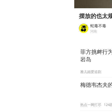
00:00
Play
摆放的也太
蛇毒不毒
河南
菲方挑衅行
岩岛
雅儿姐爱追剧
梅德韦杰夫
热点一网打尽
124