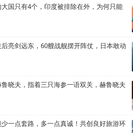
的大国只有4个，印度被排除在外，为何只能
枝后亮剑远东，60艘战舰摆开阵仗，日本敢动
赫鲁晓夫，指着三只海参一语双关，赫鲁晓夫
能少一点套路，多一点真诚！共创良好旅游环