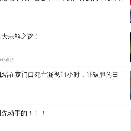
五大未解之谜！
648跟贴
机堵在家门口死亡凝视11小时，吓破胆的日
网先动手的！！！