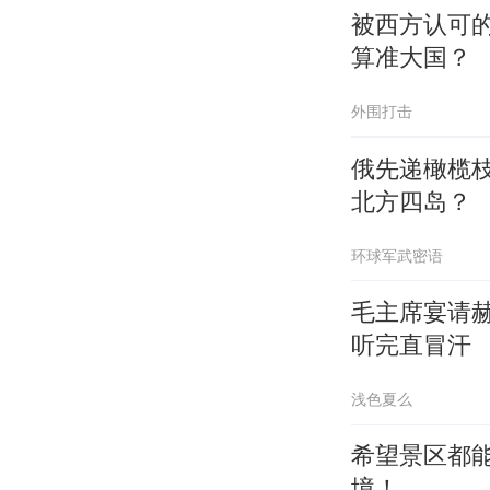
被西方认可
算准大国？
外围打击
俄先递橄榄
北方四岛？
环球军武密语
毛主席宴请
听完直冒汗
浅色夏么
希望景区都
境！