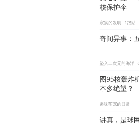
核保护伞
宸宸的发明
1跟贴
奇闻异事：
坠入二次元的海洋
图95核轰炸
本多绝望？
趣味萌宠的日常
讲真，是球