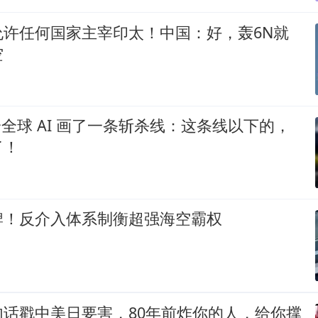
允许任何国家主宰印太！中国：好，轰6N就
空
k 给全球 AI 画了一条斩杀线：这条线以下的，
了！
牌！反介入体系制衡超强海空霸权
句话戳中美日要害，80年前炸你的人，给你撑