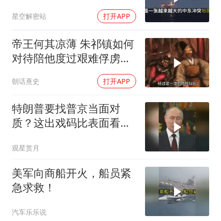
军弹药库告急让中东盟友
星空解密站
打开APP
彻底心寒
帝王何其凉薄 朱祁镇如何
对待陪他度过艰难俘虏生
涯的袁彬
朝话熹史
打开APP
特朗普要找普京当面对
质？这出戏码比表面看起
来复杂得多
观星赏月
美军向商船开火，船员紧
急求救！
汽车乐乐说