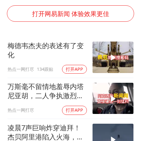
台风白海豚实时路径
包文婧：二胎很难一碗水端平
打开网易新闻 体验效果更佳
香港宏福苑火灾或由烟头引起
女主硬加吻戏短剧已下架
梅德韦杰夫的表述有了变
浙江台州《告全体市民书》
化
浙江一9岁男孩被海浪卷走仍在搜救中
热点一网打尽
134跟贴
打开APP
郑丽文：台湾从来没有“独立”过
人民的健康、体质、幸福一脉相承
万斯毫不留情地羞辱内塔
尼亚胡，二人争执激烈，
特朗普则毫无反应
热点一网打尽
打开APP
凌晨7声巨响炸穿迪拜！
杰贝阿里港陷入火海，美