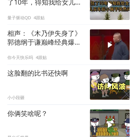
了10年，得知我给女儿买
车后，小舅子突
量子驱动QD
4跟贴
相声：《木乃伊失身了》
郭德纲于谦巅峰经典爆笑
相声太搞笑太逗了
你今天快乐吗
4跟贴
这脸翻的比书还快啊
小小段砸
你俩笑啥呢？