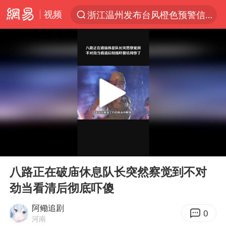
视频
浙江温州发布台风橙色预警信号
解锁各地夏日限定体验
男童模仿奥特曼从高处跳下致骨折
富婆带资进组给自己硬加60多场吻戏
金饰克价一夜涨回1300元
峰哥实名举报汪海林偷税漏税
名创优品一次性内裤 颜面尽失
00:00
01:53
白海豚将正面袭击贯穿浙江
Play
Ent
full
视频丨中国东方电气集团原党组副书记、董事宋致远被查
八路正在破庙休息队长突然察觉到不对
劲当看清后彻底吓傻
梁家辉：到内地拍戏不是北上是回归
牛津大学一纸声明甩不了锅
阿鳓追剧
0
河南