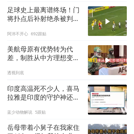
足球史上最离谱终场！门
将扑点后补射绝杀被判无
效
阿沛不开心
692跟贴
美航母原有优势转为代
差，制胜从中方理想变为
既定事实
透视到底
印度高温死不少人，喜马
拉雅是印度的守护神还是
救星
蓝少动物解说
5跟贴
岳母带着小舅子在我家住