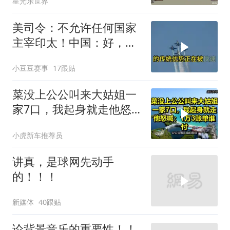
星光乐世界
美司令：不允许任何国家
主宰印太！中国：好，轰
6N就挂一枚弹升空
小豆豆赛事
17跟贴
菜没上公公叫来大姑姐一
家7口，我起身就走他怒
喊：1万3账单谁付
小虎新车推荐员
讲真，是球网先动手
的！！！
新媒体
40跟贴
论背景音乐的重要性！！