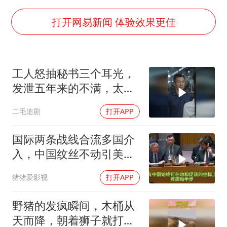
新疆一婚礼线上邀请引热议
《龙餐馆》 冲奖
打开网易新闻 体验效果更佳
国足U17与阿森纳决赛取消 并列冠军
上门女婿出轨女邻居多年被判重婚罪
工人怒抽秘书三个耳光，
构建更高水平的全民健身公共服务体系
发泄五年来的不满，太解
韩军前线部队连曝丑闻
气了！
二毛追剧
打开APP
奋力开创中国式现代化建设新局面
国际两条战线合流多国介
入，中国纹丝不动引美方
焦虑
猪猪爱影视
打开APP
野猪的发疯瞬间，木桶从
天而降，朝着狮子就打去