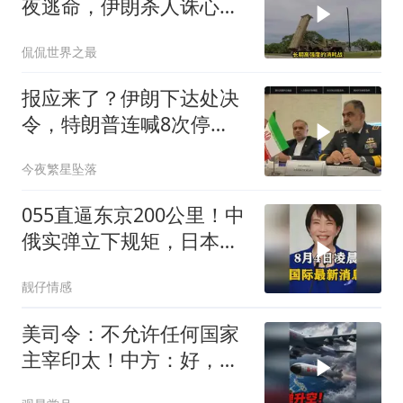
夜逃命，伊朗杀人诛心，
老底被当地人掀翻
侃侃世界之最
报应来了？伊朗下达处决
令，特朗普连喊8次停
手，海外资产遭清算
今夜繁星坠落
055直逼东京200公里！中
俄实弹立下规矩，日本除
了拍照根本不敢动
靓仔情感
美司令：不允许任何国家
主宰印太！中方：好，轰
6N就挂一枚弹升空