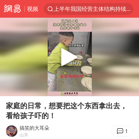
视频
上半年我国经营主体结构持续优化
白海豚登陆强度略强于巴威
《披荆斩棘2026》阵容官宣
杭州机场已取消航班388架次
浙江省委书记：该停下的坚决停下来
中国籍豪华游艇富商之子在泰国被杀
美将每月供乌爱国者拦截导弹
00:00
00:13
白海豚北上或致京津冀暴雨
Play
Ent
full
上海中心千吨“镇楼神器”摆动明显
家庭的日常，想要把这个东西拿出去，
看给孩子吓的！
10余省份将出现强风雨 局地特大暴雨
世界第1特鲁姆普斯诺克中国赛一轮游
搞笑的大耳朵
1
山东