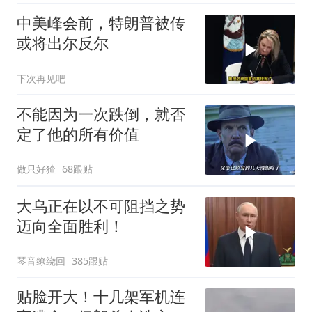
中美峰会前，特朗普被传
或将出尔反尔
下次再见吧
不能因为一次跌倒，就否
定了他的所有价值
做只好猹
68跟贴
大乌正在以不可阻挡之势
迈向全面胜利！
琴音缭绕回
385跟贴
贴脸开大！十几架军机连