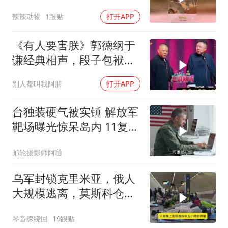
知道自己玩大了
辣辣动物
1跟贴
打开APP
《有人要害朕》郭德纲于
谦经典相声，段子包袱满
满！
别人都叫我阿腈
打开APP
台独装硬气被实锤 解放军
靶场曝光惊呆岛内 11复刻
台北城反登陆演练全公开
邮轮摄影师阿嗵
乌军封锁克里米亚，俄人
大规模逃离，莫斯科仓库
遭袭
琴音缭绕回
19跟贴