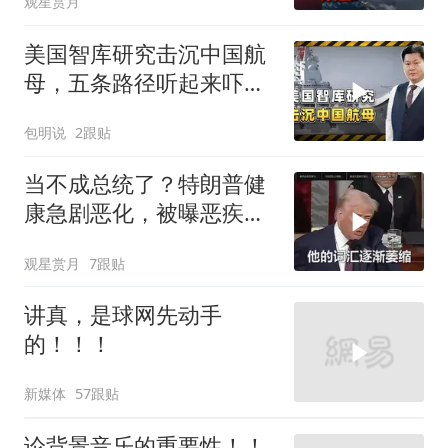
观星赏月
美国智库研究击沉中国航
母，五条路径听起来吓
人，实则凑数的多
包明说
2跟贴
当不成总统了？特朗普健
康急剧恶化，被曝恶疾缠
身，比拜登还严重
观星赏月
7跟贴
讲真，是球网先动手
的！！！
新媒体
57跟贴
论背景音乐的重要性！！