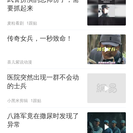
要抓起来
麦粒看剧
1跟贴
传奇女兵，一秒致命！
喜儿紫说动漫
医院突然出现一群不会动
的士兵
小黑米剪辑
1跟贴
八路军竟在撒尿时发现了
异常