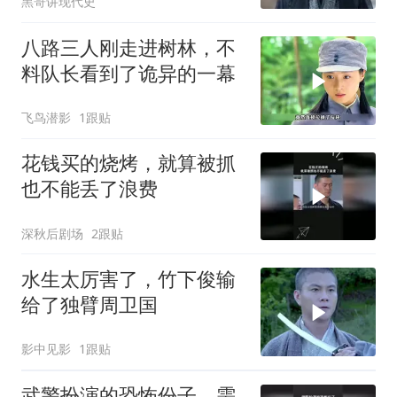
黑哥讲现代史
八路三人刚走进树林，不
料队长看到了诡异的一幕
飞鸟潜影
1跟贴
花钱买的烧烤，就算被抓
也不能丢了浪费
深秋后剧场
2跟贴
水生太厉害了，竹下俊输
给了独臂周卫国
影中见影
1跟贴
武警扮演的恐怖份子，需