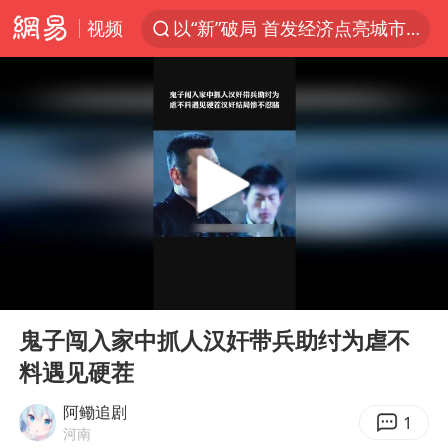
视频
以“新”破局 首发经济点亮城市消费活力
台风白海豚影响中国已成定局
中方回应是否开采太平洋海底稀土资源
昆明石林火把节
外交部发言人就广岛核爆81周年等答记者问
我国编制完成新版全月地质图
胡塞武装袭扰红海航运行动升级
00:00
03:53
郑国霖回应去景区上班被保安拦下
Play
Ent
full
80后女柜员逆袭成4200亿银行副行长
鬼子闯入家中抓人汉奸带兵助纣为虐不
料遇见硬茬
感觉全东北都在等7号
扎哈罗娃批广岛市长不提美国原子弹
阿鳓追剧
1
河南