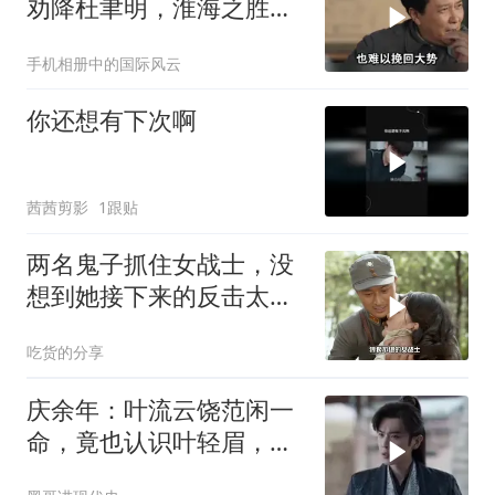
劝降杜聿明，淮海之胜最
起码提前两月
手机相册中的国际风云
你还想有下次啊
茜茜剪影
1跟贴
两名鬼子抓住女战士，没
想到她接下来的反击太解
气
吃货的分享
庆余年：叶流云饶范闲一
命，竟也认识叶轻眉，下
秒一句话点醒范闲