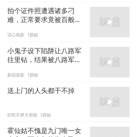
拍个证件照遭遇诸多刁
难，正常要求竟被百般推
诿，实在让人忍无可忍 (1)
话心电影
1跟贴
小鬼子设下陷阱让八路军
往里钻，结果被八路军团
灭
剧说侃影
1跟贴
送上门的人头都干不掉
狂吃不胖大剪辑
1跟贴
霍仙姑不愧是九门唯一女