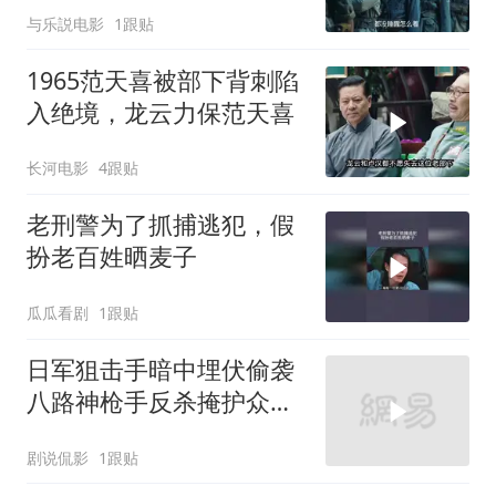
与乐説电影
1跟贴
1965范天喜被部下背刺陷
入绝境，龙云力保范天喜
长河电影
4跟贴
老刑警为了抓捕逃犯，假
扮老百姓晒麦子
瓜瓜看剧
1跟贴
日军狙击手暗中埋伏偷袭
八路神枪手反杀掩护众人
突围
剧说侃影
1跟贴