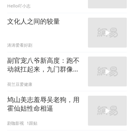
Hello吖小志
文化人之间的较量
涛涛爱看好剧
副官宠八爷新高度：跑不
动就扛起来，九门群像燃
爆
荷兰豆爱健康
鸠山美志羞辱吴老狗，用
霍仙姑性命相逼
剧咖影视
1跟贴