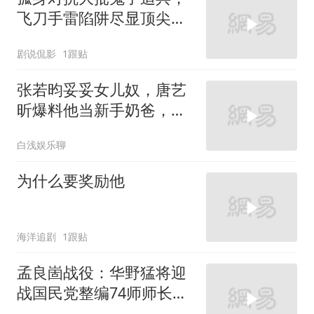
飞刀手雷陷阱尽显顶尖狙
击实力
剧说侃影
1跟贴
张若昀妥妥女儿奴，唐艺
昕爆料他当新手奶爸，给
孩子洗衣服手都磨破了！
白浅娱乐聊
为什么要奖励他
海洋追剧
1跟贴
孟良崮战役：华野猛将迎
战国民党整编74师师长张
灵甫