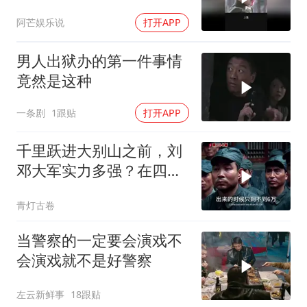
接开枪反杀
阿芒娱乐说
打开APP
男人出狱办的第一件事情
竟然是这种
一条剧
1跟贴
打开APP
千里跃进大别山之前，刘
邓大军实力多强？在四大
野战军里一枝独秀
青灯古卷
当警察的一定要会演戏不
会演戏就不是好警察
左云新鲜事
18跟贴