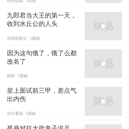
阿佳说剧
1跟贴
九郎君当大王的第一天，
收到水丘公的人头
清风电影记
1跟贴
因为这句饿了，饿了么都
改名了
秋影
1跟贴
皇上面试前三甲，差点气
出内伤
伙计看剧
1跟贴
孤身对抗大批鬼子追兵，