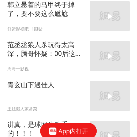
韩立悬着的马甲终于掉
了，要不要这么尴尬
好运影视吧
1跟贴
范丞丞狼人杀玩得太高
深，腾哥怀疑：00后这么
强？
周哥一影视
青玄山下遇佳人
王姐懒人家常菜
讲真，是球网先动手
App内打开
的！！！