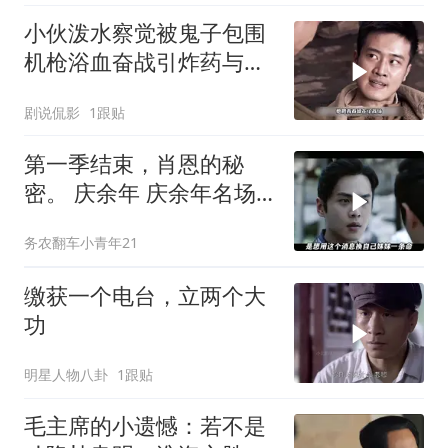
小伙泼水察觉被鬼子包围
机枪浴血奋战引炸药与敌
同归于尽
剧说侃影
1跟贴
第一季结束，肖恩的秘
密。 庆余年 庆余年名场
面大赏 陈道
务农翻车小青年21
缴获一个电台，立两个大
功
明星人物八卦
1跟贴
毛主席的小遗憾：若不是