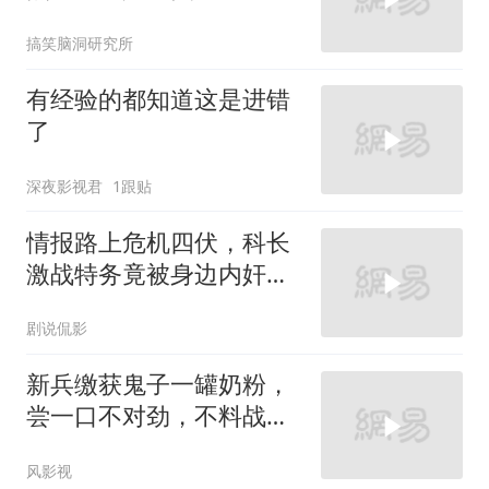
搞笑脑洞研究所
有经验的都知道这是进错
了
深夜影视君
1跟贴
情报路上危机四伏，科长
激战特务竟被身边内奸暗
中偷袭
剧说侃影
新兵缴获鬼子一罐奶粉，
尝一口不对劲，不料战友
一看竟是鬼子骨灰
风影视