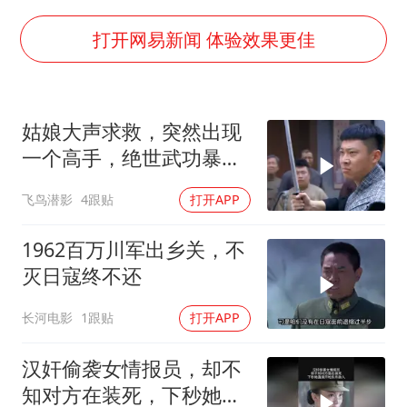
泰国一女公务员妆容引争议 本人回应
多地要求领导干部带头休假
打开网易新闻 体验效果更佳
女子利用漏洞0元薅走3000多件家电
首次证实！“胶球”存在
姑娘大声求救，突然出现
村民谈“梅姨”：叫的其实是“媒姨”
一个高手，绝世武功暴打
关之琳否认与27岁模特的恋情
鬼子武士
飞鸟潜影
4跟贴
打开APP
奋进开新局 实干挑大梁
1962百万川军出乡关，不
灭日寇终不还
长河电影
1跟贴
打开APP
汉奸偷袭女情报员，却不
知对方在装死，下秒她直