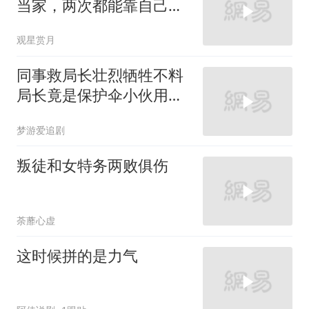
当家，两次都能靠自己逆
风翻盘，掌权服众
观星赏月
同事救局长壮烈牺牲不料
局长竟是保护伞小伙用垃
圾桶暴揍局长
梦游爱追剧
叛徒和女特务两败俱伤
荼蘼心虚
这时候拼的是力气