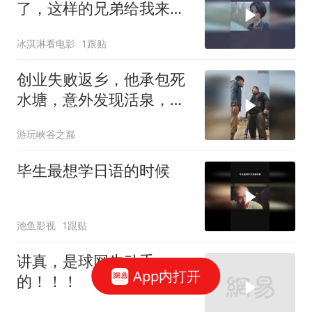
了，这样的兄弟给我来一
沓
冰淇淋看电影
1跟贴
创业失败返乡，他承包死
水塘，意外发现活泉，养
出顶级鱼，百亿收购也不
游玩峡谷之巅
卖
毕生最想学日语的时候
池鱼影视
1跟贴
讲真，是球网先动手
App内打开
的！！！