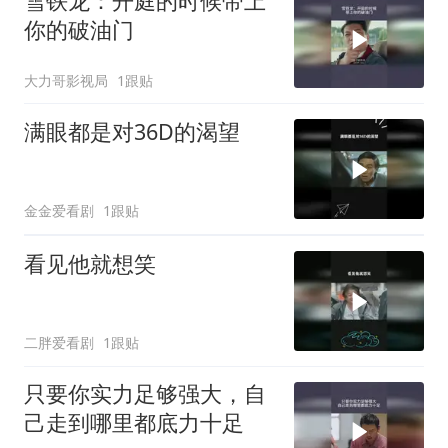
雪铁龙：开庭的时候带上
你的破油门
大力哥影视局
1跟贴
满眼都是对36D的渴望
金金爱看剧
1跟贴
看见他就想笑
二胖爱看剧
1跟贴
只要你实力足够强大，自
己走到哪里都底力十足