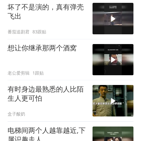
坏了不是演的，真有弹壳
飞出
番茄追剧君
83跟贴
想让你继承那两个酒窝
老公爱剪辑
1跟贴
有时身边最熟悉的人比陌
生人更可怕
盒子酸奶
电梯间两个人越靠越近,下
属识趣走人