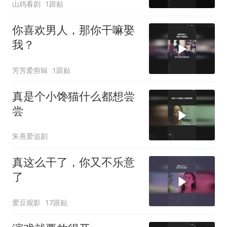
山鸡看剧
1跟贴
你喜欢男人，那你干嘛娶
我？
芳芳爱剪辑
1跟贴
真是个小馋猫什么都想尝
尝
朱熹爱追剧
真这么干了，你又不乐意
了
爱豆观影
17跟贴