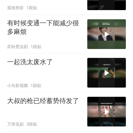
孤独剪影
1跟贴
有时候变通一下能减少很
多麻烦
弈秋爱追剧
1跟贴
一起洗太废水了
小岛影视菌
1跟贴
大叔的枪已经蓄势待发了
万里侃剧
3跟贴