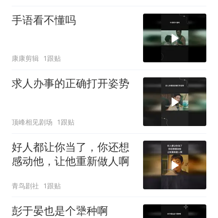
手语看不懂吗
康康剪辑
1跟贴
求人办事的正确打开姿势
顶峰相见剧场
1跟贴
好人都让你当了，你还想
感动他，让他重新做人啊
青鸟剧社
1跟贴
彭于晏也是个犟种啊