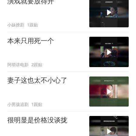
演戏就要放得开
小妹撩剧
1跟贴
本来只用死一个
阿萌讲电影
2跟贴
妻子这也太不小心了
小男孩追剧
1跟贴
很明显是价格没谈拢