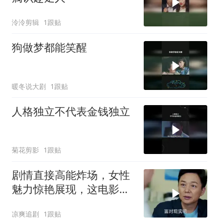
泠泠剪辑
1跟贴
狗做梦都能笑醒
暖冬说大剧
1跟贴
人格独立不代表金钱独立
菊花剪影
1跟贴
剧情直接高能炸场，女性
魅力惊艳展现，这电影堪
称王炸
凉爽追剧
1跟贴