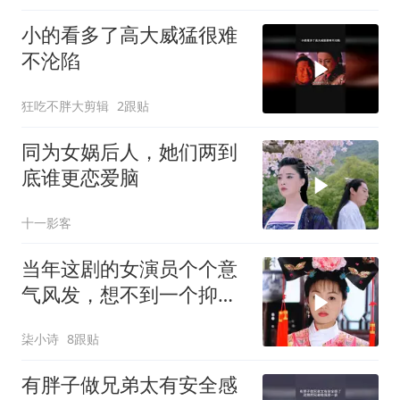
小的看多了高大威猛很难
不沦陷
狂吃不胖大剪辑
2跟贴
同为女娲后人，她们两到
底谁更恋爱脑
十一影客
当年这剧的女演员个个意
气风发，想不到一个抑郁
一个自杀，一个听力受损
柒小诗
8跟贴
有胖子做兄弟太有安全感