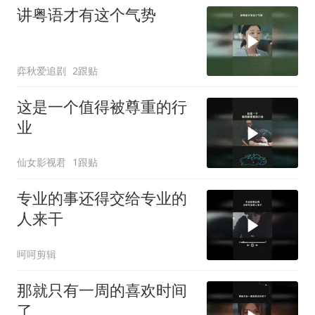
讲粤语才有这个气势
弈秋爱追剧
2跟贴
这是一个值得被尊重的行
业
仙女影视君
1跟贴
专业的事还得交给专业的
人来干
呵呵剪辑
那就只有一周的喜欢时间
了