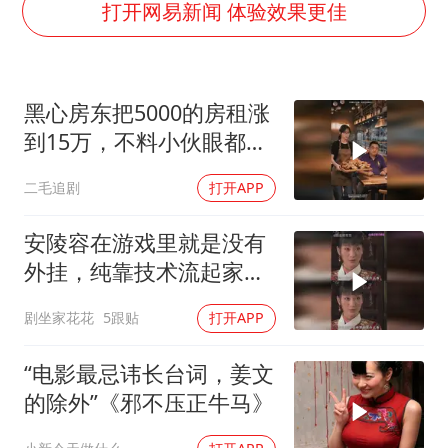
广东雷州通报特教老师招聘违规事件
打开网易新闻 体验效果更佳
国防部：坚决反制任何闹海挑衅图谋
宇树科技中一签需缴款7.54万元
黑心房东把5000的房租涨
两名乘客在飞机上因调节座椅起冲突
到15万，不料小伙眼都不
女儿为争财产堵门阻挠父亲出殡
眨都同意了！
二毛追剧
打开APP
今日立秋你咬秋了吗
夯实基础开新局
安陵容在游戏里就是没有
外挂，纯靠技术流起家的
玩家
剧坐家花花
5跟贴
打开APP
“电影最忌讳长台词，姜文
的除外”《邪不压正牛马》