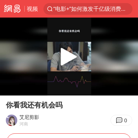
视频
“电影+”如何激发千亿级消费新活力？
台风白海豚加强
日本试射“战斧”导弹，国防部回应
曝韩国足协为外籍裁判员安排色情招待
刘国正说向鹏打得很窝囊
四川宜宾市高县4.9级地震致1人死亡
向鹏0-3不敌张本智和
00:00
01:59
“新疆阿勒泰八月能滑雪”不实
Play
Ent
full
我国外贸延续良好增长态势
你看我还有机会吗
山东一元代青花杯离奇失踪
艾尼剪影
0
河南
陈幸同晋级WTT横滨冠军赛8强