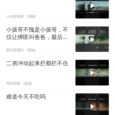
小白影视君
1跟贴
小孩哥不愧是小孩哥，不
仅让绑匪叫爸爸，最后还
把他送进了监狱
新巴影视社
1跟贴
二弟冲动起来拦都拦不住
呵呵剪辑
1跟贴
难道今天不吃吗