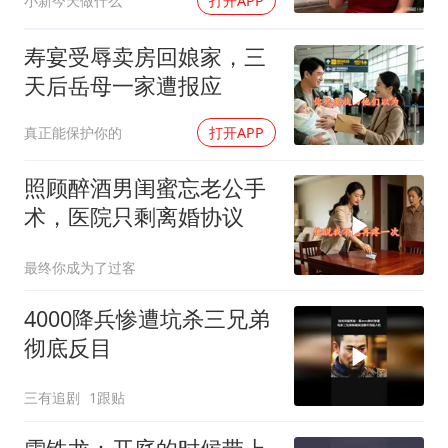
小新今天做什么
打开APP
寿宴受辱卖房回娘家，三
天后岳母一家遭报应
真正能保护你的
打开APP
照顾醉酒男闺蜜忘老公手
术，医院只剩离婚协议
最终你成为了过客
4000降兵惨遭坑杀三兄弟
彻底反目
三有追剧
1跟贴