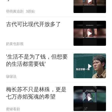
萌萌酱追剧
3跟贴
古代可比现代开放多了
奶黄包影视
'生活不是为了钱，但想要
的生活都需要钱'
啵啵说
梅长苏不只是林殊，更是
七万赤焰冤魂的希望
蜜罐看剧