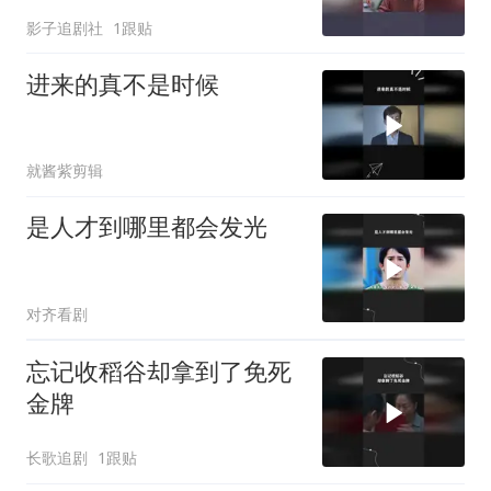
影子追剧社
1跟贴
进来的真不是时候
就酱紫剪辑
是人才到哪里都会发光
对齐看剧
忘记收稻谷却拿到了免死
金牌
长歌追剧
1跟贴