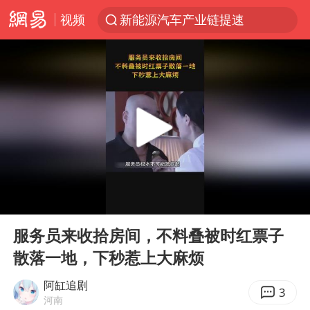
视频
新能源汽车产业链提速
SK海力士回应“或出售重庆工厂”传闻
大连一起飞航班因乘客可乐爆瓶折返
费大厨不自称“大王”了
血指纹匹配成功，20年悬案告破！凶手被执行死刑
辽宁28名务农人员中暑死亡？官方辟谣
独闯南太行失联女子遗体已找到
00:00
00:28
“还不如不放假”
Play
Ent
full
医疗垃圾做手机壳 这也是谋财害命
服务员来收拾房间，不料叠被时红票子
散落一地，下秒惹上大麻烦
武契奇：欧洲已处于大战边缘
7月CPI同比上涨0.5% 经济内生增长动力持续增强
阿缸追剧
3
河南