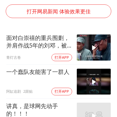
部分银行上调存款利率
货车高速制动失灵 交警护航化险为夷
打开网易新闻 体验效果更佳
白海豚突然大拐弯 走出罕见路线
朱一龙的鼻子怎么了
面对白崇禧的重兵围剿，
成都多趟列车临时停运
并肩作战5年的刘邓，被
路虎卫士限时降17万 BBA已集体降价
迫分开行动
青灯古卷
打开APP
下党之路
一个蠢队友能害了一群人
阿缸追剧
2跟贴
打开APP
讲真，是球网先动手
的！！！