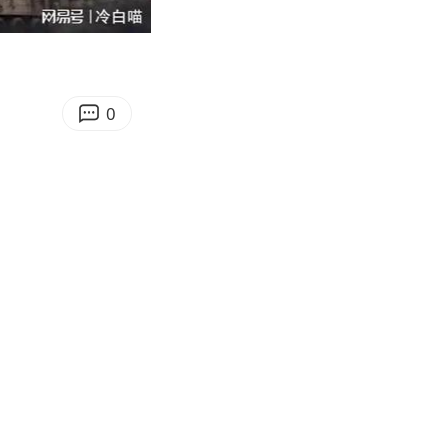
07:04
Enter
fullscreen
0