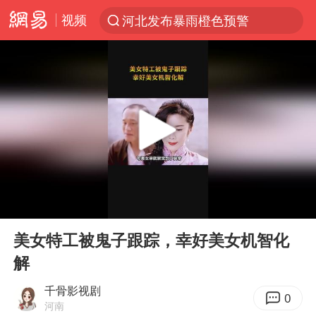
视频
河北发布暴雨橙色预警
台风“白海豚”登陆 各地各部门全力应对
人形机器人第一股
多地银行上调存款利率
上海地铁4条线路全线停运
白海豚路径图
宇树申购 中一签有望赚20万元
00:00
00:59
4.2平卫生间补漏注胶花1.55万
Play
Ent
full
武汉3名城管协管员殴打摊主被刑拘
美女特工被鬼子跟踪，幸好美女机智化
解
律师谈贾冰私人饭局被偷拍
男子结婚8年3个女儿都不是亲生
千骨影视剧
0
河南