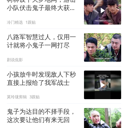
小队伏击鬼子最终大获全
胜
冷门精选
1跟贴
八路军智慧过人，仅用一
计就将小鬼子一网打尽
剧说侃影
小孩放牛时发现敌人下秒
直接上报给了我军战士
莫玲珑剪辑
3跟贴
鬼子为达目的不择手段，
这次要让他们有来无回