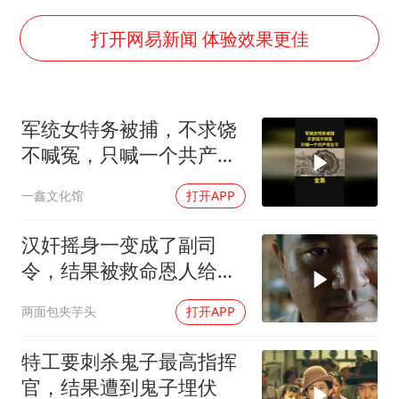
白海豚可深入内陆制造大范围风雨
面对面丨蔡磊：与渐冻症抗争 纵使不敌 也不屈服
打开网易新闻 体验效果更佳
NBA传奇教练老尼尔森去世
手机真会“偷听”我们说话吗
军统女特务被捕，不求饶
加沙约14万栋建筑被完全摧毁
不喊冤，只喊一个共产党
5万小车卖不动 微型代步车集体遇冷
名字！
一鑫文化馆
打开APP
“皋”在低处
从科技创新看开局起步的时与势
汉奸摇身一变成了副司
令，结果被救命恩人给认
出来了
两面包夹芋头
打开APP
特工要刺杀鬼子最高指挥
官，结果遭到鬼子埋伏