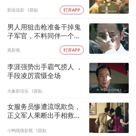
剧说侃影
1跟贴
打开APP
男人用狙击枪准备干掉鬼
子军官，不料同伴一个手
势，竟察觉不对劲
风影视
打开APP
李涯强势出手霸气捞人 ，
手段凌厉震慑全场
大象影综乐
1跟贴
女服务员惨遭流氓欺负，
正义军人果断出手相救，
英雄壮举令人动容
小鸭嘎嘎影视
1跟贴