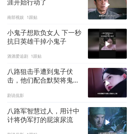
涯开始行动了
南部视娱
1跟贴
小鬼子想欺负女人 下一秒
抗日英雄干掉小鬼子
酒酒爱追剧
1跟贴
八路狙击手遭到鬼子伏
击，他们配合默契将鬼子
斩杀殆尽
剧说侃影
八路军智慧过人，用计中
计将伪军打的屁滚尿流