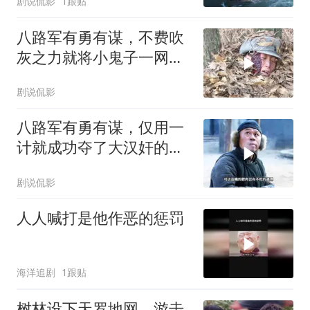
剧说侃影
1跟贴
八路军有勇有谋，不费吹
灰之力就将小鬼子一网打
尽
剧说侃影
八路军有勇有谋，仅用一
计就成功夺了大汉奸的配
枪
剧说侃影
人人喊打是他作恶的惩罚
海洋追剧
1跟贴
树林设下天罗地网，游击