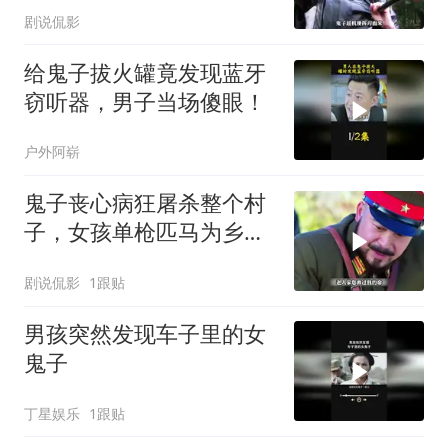
剧说侃影
给鬼子拔火罐竟发现蓝牙
窃听器，男子当场傻眼！
户外阿崭
鬼子丧心病狂屠杀整个村
子，女孩单枪匹马为乡亲
们报仇
剧说侃影
1跟贴
男孩突然发现车子里的女
鬼子
丁星娱乐
1跟贴