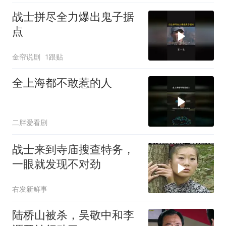
战士拼尽全力爆出鬼子据
点
金帘说剧
1跟贴
全上海都不敢惹的人
二胖爱看剧
战士来到寺庙搜查特务，
一眼就发现不对劲
右发新鲜事
陆桥山被杀，吴敬中和李