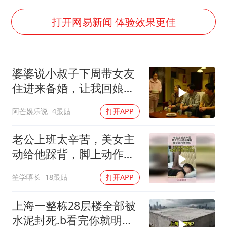
刘浩存百花奖开幕式红裙起舞
店主称换“青海拉面”招牌后生意更好
打开网易新闻 体验效果更佳
泰国初中生饮弹自尽前开了26枪
“准2万亿”之城点名支持三所大学
婆婆说小叔子下周带女友
万岁山接盘烂尾恒大文旅城
住进来备婚，让我回娘家
张本智和：零封向鹏不意外
住2个月，我点头
阿芒娱乐说
4跟贴
打开APP
习近平心系体育强国建设
老公上班太辛苦，美女主
动给他踩背，脚上动作太
熟练！
笙学嘻长
18跟贴
打开APP
上海一整栋28层楼全部被
水泥封死.b看完你就明白