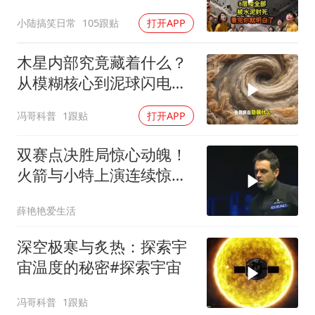
了..s
小陆搞笑日常
105跟贴
打开APP
木星内部究竟藏着什么？
从模糊核心到泥球闪电，
重塑太阳系起源
冯哥科普
1跟贴
打开APP
双赛点决胜局惊心动魄！
火箭与小特上演连续惊险
反转，结局舒服了
薛艳艳爱生活
深空极寒与炙热：探索宇
宙温度的秘密#探索宇宙
冯哥科普
1跟贴