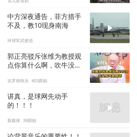
雪儿爱追剧
中方深夜通告，菲方措手
不及，教10现身南海
环球军武密语
郭正亮驳斥张维为教授观
点你算什么啊，吹牛没
用！
吉罗很快乐
403跟贴
讲真，是球网先动手
的！！！
新媒体
39跟贴
论背景音乐的重要性！！