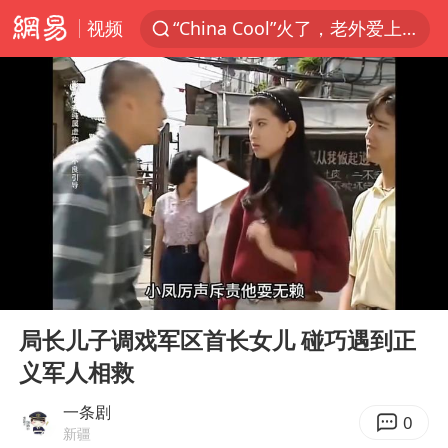
视频
“China Cool”火了，老外爱上中国避暑游
台风白海豚闭眼浙江上海处于危险半圆
香港宏福苑火灾或由烟头引起
网约车司机充电时猝死保险拒赔
中国父女泰国骑摩托车坠崖1死1伤
周末打虎 宋致远被查
白海豚将正面袭击贯穿浙江
00:00
04:08
浙江台州《告全体市民书》
Play
Ent
full
多个明星演唱会取消
局长儿子调戏军区首长女儿 碰巧遇到正
义军人相救
四川宜宾市珙县发生3.4级地震
上半年国内居民出游人次34.63亿
一条剧
0
新疆