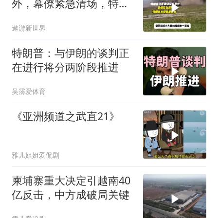
外，幕僚紧急清场，特朗
普出现健康疑云！
遨游新世界
特朗普：与伊朗的谈判正
在进行将分两阶段推进
吴霶爱体育
《亚洲频道之武直21》
雅儿姐姐爱侃剧
柬埔寨重大决定引越南40
亿反击，中方成破局关键