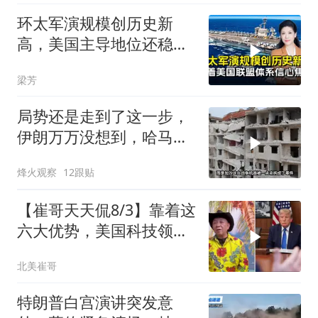
环太军演规模创历史新
高，美国主导地位还稳得
住吗
梁芳
局势还是走到了这一步，
伊朗万万没想到，哈马斯
居然跪在了黎明前
烽火观察
12跟贴
【崔哥天天侃8/3】靠着这
六大优势，美国科技领军
全世界
北美崔哥
特朗普白宫演讲突发意