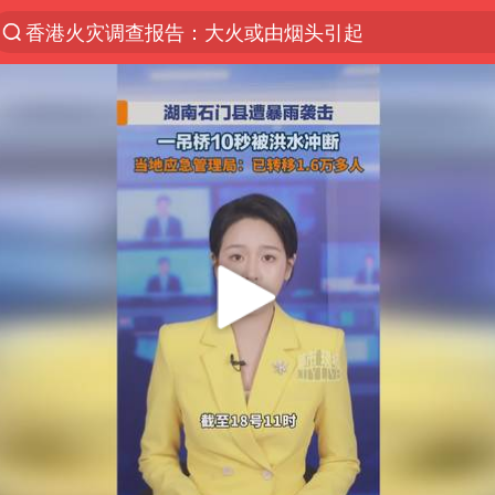
香港火灾调查报告：大火或由烟头引起
浙江海事局启动Ⅰ级防台应急响应
“电影+”如何激发千亿级消费新活力？
光伏八巨头签署“不低于成本价”倡议
泰国初中生饮弹自尽前开了26枪
预计“白海豚”明晚将在浙江舟山到福建福鼎一带沿海
用AI造出新病毒意味着什么
实时追踪台风白海豚
美股创4月份以来最大单周涨幅
俄黑客称掌握北约直接参与袭俄证据
王宝强回应首次提名百花影帝