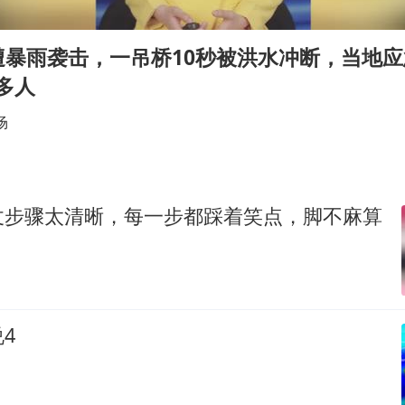
泰国校园枪击事件已致8死30余伤
王虹邓煜的同学获统计学界诺贝尔奖
遭暴雨袭击，一吊桥10秒被洪水冲断，当地
胡彦斌获《歌手2026》歌王
万多人
“中国蔬菜之乡”最高温达41.8℃
场
美参院通过一项对俄能源领域制裁法案
2名小孩玩手机低头幅度近乎折叠
福建省泉州市委书记张毅恭接受纪律审查和监察调查
仗步骤太清晰，每一步都踩着笑点，脚不麻算
79岁老人被城管撞倒后离世案一审开庭
夯实基础开新局
4