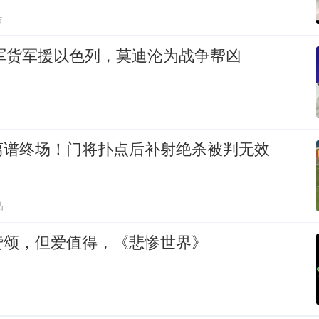
贴
批军货军援以色列，莫迪沦为战争帮凶
离谱终场！门将扑点后补射绝杀被判无效
贴
赞颂，但爱值得，《悲惨世界》