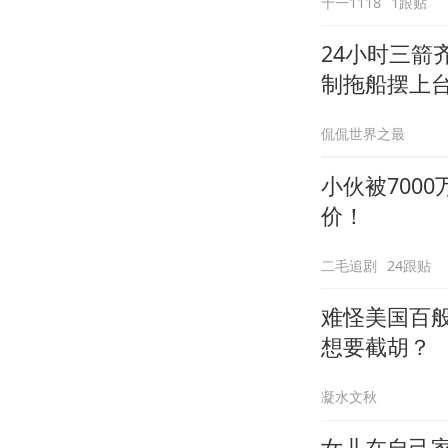
十一1118
1跟贴
24小时三箭
制拖船摆上
侃侃世界之最
小伙被700
价！
二毛追剧
24跟贴
难怪美国百
想要截胡？
凝水文秋
女儿在自己