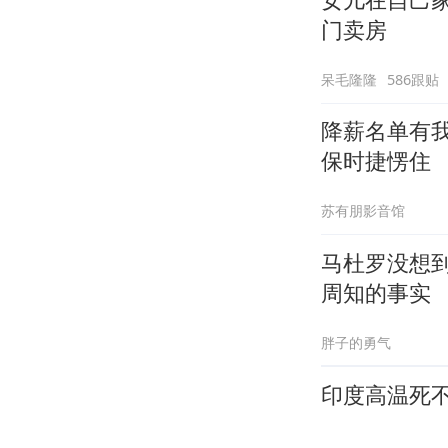
门卖房
呆毛隆隆
586跟贴
降薪名单有
保时捷愣住
苏有朋影音馆
马杜罗没想
周知的事实
胖子的勇气
印度高温死