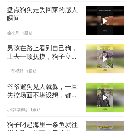
盘点狗狗走丢回家的感人
瞬间
徐小丹
1跟贴
男孩在路上看到自己狗，
上去一顿抚摸，狗子立马
开启欢迎模式！
一荐视野
1跟贴
爷爷遛狗见人就躲，一旦
失控场面不堪设想，都是
别人家的孩子！
小嘟嘚啵嘚
1跟贴
狗子叼起海里一条鱼就往