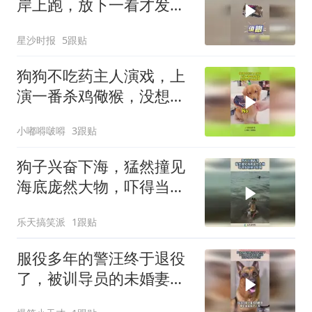
岸上跑，放下一看才发现
是鲨鱼宝宝，网友：鲨鱼
星沙时报
5跟贴
妈妈发现丢娃后天都塌了
狗狗不吃药主人演戏，上
演一番杀鸡儆猴，没想到
对狗也管用！
小嘟嘚啵嘚
3跟贴
狗子兴奋下海，猛然撞见
海底庞然大物，吓得当地
掉头就跑！
乐天搞笑派
1跟贴
服役多年的警汪终于退役
了，被训导员的未婚妻领
养，汪汪对此毫不知情！