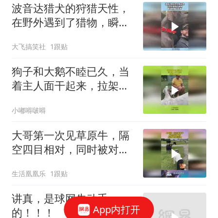
波音达猎犬的狩猎天性，
在野外遇到了猎物，瞬间
觉醒了血脉！
大飞搞笑社
1跟贴
狗子和大鹅不睦已久，当
着主人面干起来，拉架都
拉不开！
小嘟嘚啵嘚
大哥第一次见草原牛，隔
空四目相对，同时被对方
吓跑！
生活凰凰乐
1跟贴
讲真，是球网先动手
App内打开
的！！！