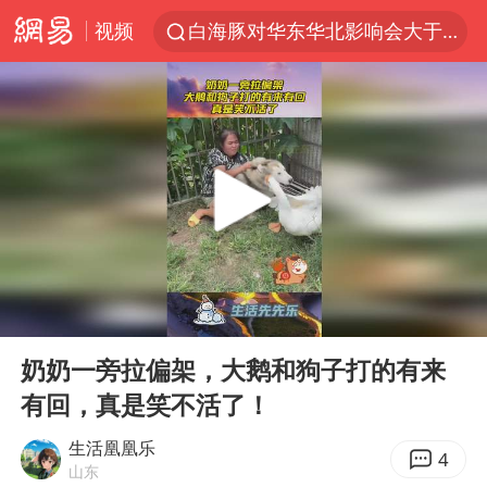
视频
白海豚对华东华北影响会大于巴威
于东来回应胖东来近25年老店年底关闭
以拒绝“和平委员会”的加沙和平计划
浙江省甬江发生2026年第1号洪水
独闯南太行的失联女生最后轨迹已确认
美将每月供乌爱国者拦截导弹
全球最大级别运输船通过长江大桥
00:00
00:11
央视新主播李秋莹母校发文祝贺
Play
Ent
full
上门女婿出轨女邻居多年被判重婚罪
奶奶一旁拉偏架，大鹅和狗子打的有来
有回，真是笑不活了！
国足U17与阿森纳决赛取消 并列冠军
香港刷新1884年以来最高气温纪录
生活凰凰乐
4
山东