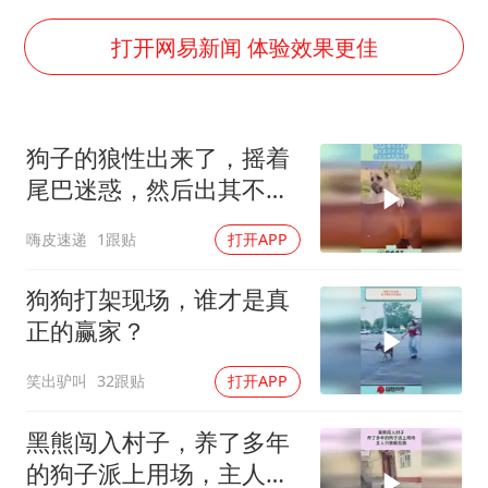
上海全力守护市民“菜篮子”
暑期研学游升温 在旅途中增长知识
打开网易新闻 体验效果更佳
猫咪过火把节被抹成黑猫
宝妈给四胞胎取名平安喜乐
狗子的狼性出来了，摇着
BLG经理辟谣Bin离队
尾巴迷惑，然后出其不备
总书记点赞的非遗苗绣焕发新生机
攻击！
嗨皮速递
1跟贴
打开APP
狗狗打架现场，谁才是真
正的赢家？
笑出驴叫
32跟贴
打开APP
黑熊闯入村子，养了多年
的狗子派上用场，主人只