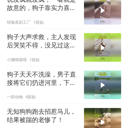
故意的，狗子靠实力喜提
挨打！
怪咖喜剧工厂
1跟贴
狗子大声求救，主人发现
后哭笑不得，没见过这么
笨的狗！
小嘟嘚啵嘚
1跟贴
狗子天天不洗澡，男子直
接将它们扔进河里，下幕
狗子都慌了！
一鹞动物
4跟贴
无知狗狗跑去招惹马儿，
结果被踹的老惨了！