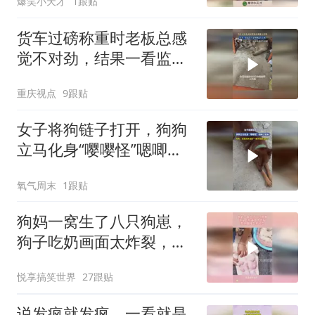
爆笑小天才
1跟贴
货车过磅称重时老板总感
觉不对劲，结果一看监控
自家狗狗也在上面
重庆视点
9跟贴
女子将狗链子打开，狗狗
立马化身“嘤嘤怪”嗯唧了
起来，网友：我家的链子
氧气周末
1跟贴
一解开就跑没影了
狗妈一窝生了八只狗崽，
狗子吃奶画面太炸裂，狗
妈直接生无可恋
悦享搞笑世界
27跟贴
说发疯就发疯，一看就是