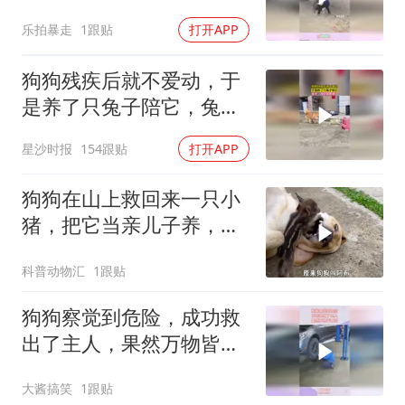
敢躲后面！
乐拍暴走
1跟贴
打开APP
狗狗残疾后就不爱动，于
是养了只兔子陪它，兔
子：我招谁惹谁了
星沙时报
154跟贴
打开APP
狗狗在山上救回来一只小
猪，把它当亲儿子养，难
道想养肥了吃？
科普动物汇
1跟贴
狗狗察觉到危险，成功救
出了主人，果然万物皆有
灵
大酱搞笑
1跟贴