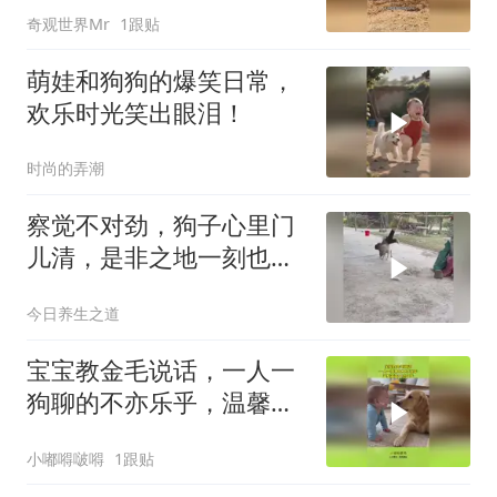
奇观世界Mr
1跟贴
萌娃和狗狗的爆笑日常，
欢乐时光笑出眼泪！
时尚的弄潮
察觉不对劲，狗子心里门
儿清，是非之地一刻也不
多待
今日养生之道
宝宝教金毛说话，一人一
狗聊的不亦乐乎，温馨画
面不忍打扰！
小嘟嘚啵嘚
1跟贴