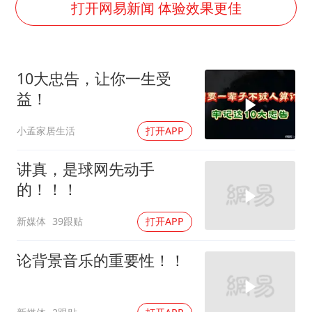
美股存储板块集体大跌
打开网易新闻 体验效果更佳
胜宏科技：股票交易异常波动
中巨芯：上半年归母净利润1405.77万元
10大忠告，让你一生受
东航：国内客票提前14天免费退改
益！
名创优品回应女子吐槽内裤质量差
小孟家居生活
打开APP
日本试射“战斧”导弹，国防部回应
夯实基础开新局
讲真，是球网先动手
的！！！
新媒体
39跟贴
打开APP
论背景音乐的重要性！！