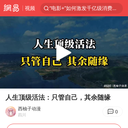
视频
“电影+”如何激发千亿级消费新活力？
全球首个长时储能一体化产业园量产
中国女篮70-67险胜尼日利亚女篮
台风白海豚已进入24小时警戒线
四川宜宾高县4.9级地震致1死
上海：台风白海豚或将带来龙卷风
秋天的第一杯奶茶到底有多火
00:00
03:34
38岁演员求职万岁山NPC成功
Play
Ent
full
国乒男单横滨冠军赛全军覆没
人生顶级活法：只管自己，其余随缘
胡彦斌获《歌手2026》歌王
西柚子动漫
0
四川
U17国足三连胜晋级明日之星半决赛