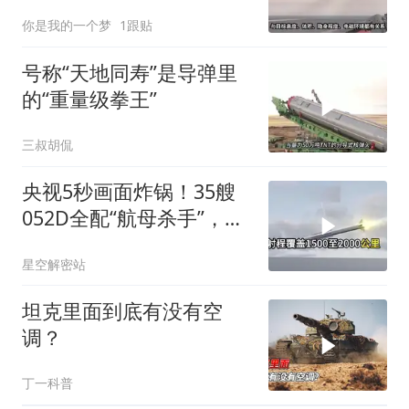
身世界三强
你是我的一个梦
1跟贴
号称“天地同寿”是导弹里
的“重量级拳王”
三叔胡侃
央视5秒画面炸锅！35艘
052D全配“航母杀手”，美
军直呼算不过来账
星空解密站
坦克里面到底有没有空
调？
丁一科普