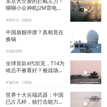
东京大空袭的拦截主力！
聊聊小众神机J2M雷电战
斗机的优缺点
简影时光
28跟贴
中国盾舰停摆？真相竟在
换锅
坦荡的雪莉
全球首款4代坦克，T14为
啥总不被看好？被战场嫌
弃，被军迷嘲
军械百科
17跟贴
世界十大尖端武器：中国
已占几样，核打击能力跻