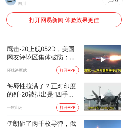
6
四川
牛津大学一纸声明甩不了锅
包文婧：二胎很难一碗水端平
打开网易新闻 体验效果更佳
香港宏福苑火灾或由烟头引起
浙江台州《告全体市民书》
鹰击-20上舰052D，美国
女主硬加吻戏短剧已下架
网友评论区集体破防：他
《给阿嬷的情书》售后来了
们多希望这一幕发生在自
环球谈军武
打开APP
己船上
人民的健康、体质、幸福一脉相承
侮辱性拉满了？正对印度
的歼-20被扒出是“四手老
机”，这反差太扎心
一饮山河
打开APP
伊朗砸了两千枚导弹，俄