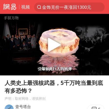
金饰克价一夜涨回1300元
视频
解锁各地夏日限定体验
知名编剧汪海林被实名举报偷税漏税
浙江温州发布台风橙色预警信号
台风白海豚闭眼意味着什么
男童模仿奥特曼从高处跳下致骨折
富婆带资进组给自己硬加60多场吻戏
名创优品一次性内裤 颜面尽失
00:00
05:54
Play
Ent
“六爷”挂一颗出场
full
人类史上最强核武器，5千万吨当量到底
白海豚将正面袭击贯穿浙江
有多恐怖？
梁家辉：到内地拍戏不是北上是回归
声明：取材网络，谨慎辨别
视频丨中国东方电气集团原党组副书记、董事宋致远被查
壹号塔台