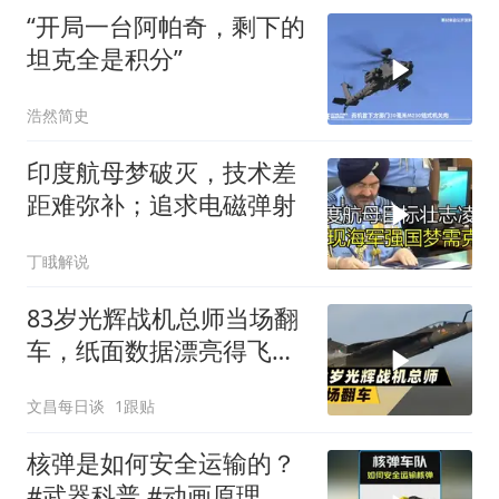
“开局一台阿帕奇，剩下的
坦克全是积分”
浩然简史
印度航母梦破灭，技术差
距难弥补；追求电磁弹射
丁睋解说
83岁光辉战机总师当场翻
车，纸面数据漂亮得飞不
起来
文昌每日谈
1跟贴
核弹是如何安全运输的？
#武器科普 #动画原理