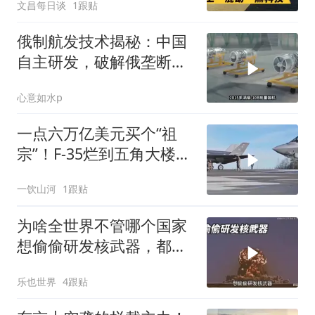
文昌每日谈
1跟贴
俄制航发技术揭秘：中国
自主研发，破解俄垄断之
谜
心意如水p
一点六万亿美元买个“祖
宗”！F-35烂到五角大楼自
己都不敢看了，捂盖子能
一饮山河
1跟贴
捂出个未来？
为啥全世界不管哪个国家
想偷偷研发核武器，都会
被美国发现？
乐也世界
4跟贴