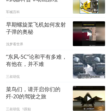
军械百科
早期螺旋桨飞机如何发射
子弹的奥秘
浅梦看世界
“东风-5C”论和平有多难，
有他在，并不难
三叔胡侃
菜鸟们，请开启你们的
歼-20的驾驶之旅
三叔胡侃
1跟贴