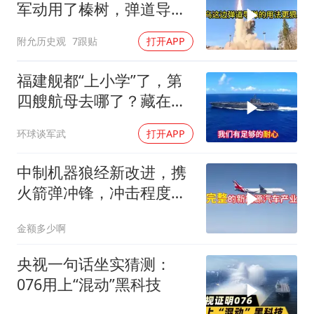
军动用了榛树，弹道导弹
这个老伙计又杀回来了
附允历史观
7跟贴
打开APP
福建舰都“上小学”了，第
四艘航母去哪了？藏在船
坞里的国之重器
环球谈军武
打开APP
中制机器狼经新改进，携
火箭弹冲锋，冲击程度如
何
金额多少啊
央视一句话坐实猜测：
076用上“混动”黑科技