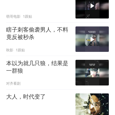
萌哥电影
1跟贴
瞎子刺客偷袭男人，不料
竟反被秒杀
秋影
1跟贴
本以为就几只狼，结果是
一群狼
对齐看剧
大人，时代变了