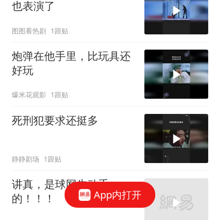
也表演了
图图看热剧
1跟贴
炮弹在他手里，比玩具还
好玩
爆米花观影
1跟贴
死刑犯要求还挺多
静静剧场
1跟贴
讲真，是球网先动手
App内打开
的！！！