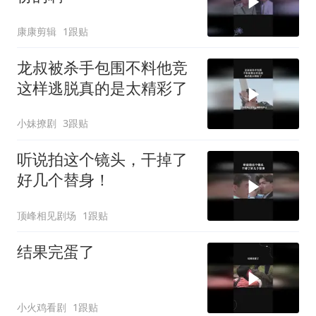
康康剪辑
1跟贴
龙叔被杀手包围不料他竞
这样逃脱真的是太精彩了
小妹撩剧
3跟贴
听说拍这个镜头，干掉了
好几个替身！
顶峰相见剧场
1跟贴
结果完蛋了
小火鸡看剧
1跟贴