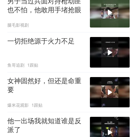
男子当过兵面对持枪劫匪
也不怕，他敢用手堵抢眼
腿毛影视剧
一切拒绝源于火力不足
鱼哥追剧
1跟贴
女神固然好，但还是命重
要
爆米花观影
1跟贴
他一出场我就知道谁是反
派了