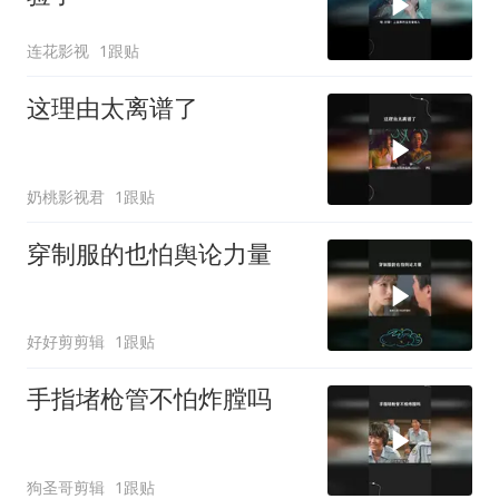
连花影视
1跟贴
这理由太离谱了
奶桃影视君
1跟贴
穿制服的也怕舆论力量
好好剪剪辑
1跟贴
手指堵枪管不怕炸膛吗
狗圣哥剪辑
1跟贴