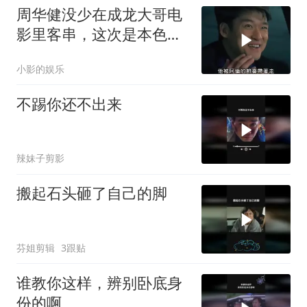
周华健没少在成龙大哥电
影里客串，这次是本色出
演？
小影的娱乐
不踢你还不出来
辣妹子剪影
搬起石头砸了自己的脚
芬姐剪辑
3跟贴
谁教你这样，辨别卧底身
份的啊