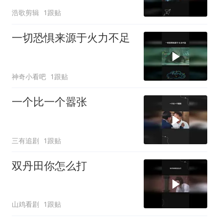
浩歌剪辑
1跟贴
一切恐惧来源于火力不足
神奇小看吧
1跟贴
一个比一个嚣张
三有追剧
1跟贴
双丹田你怎么打
山鸡看剧
1跟贴