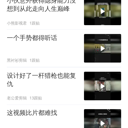
小伙意外获得隐身能力没
想到从此走向人生巅峰
小熊影视君
1跟贴
一个手势都得听话
黑衬衫剪辑
1跟贴
设计好了一杆猎枪也能复
仇
老公爱剪辑
13跟贴
这视频比片都难找