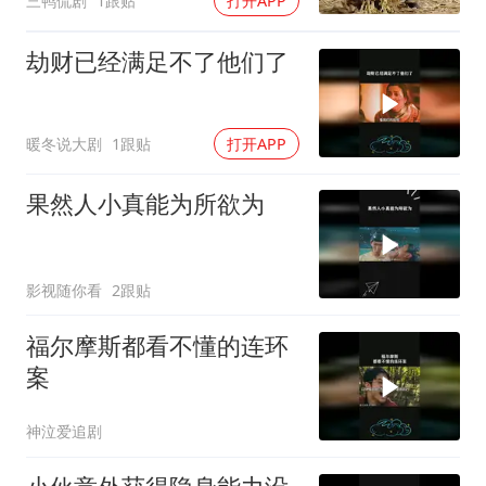
三鸭侃剧
1跟贴
打开APP
劫财已经满足不了他们了
暖冬说大剧
1跟贴
打开APP
果然人小真能为所欲为
影视随你看
2跟贴
福尔摩斯都看不懂的连环
案
神泣爱追剧