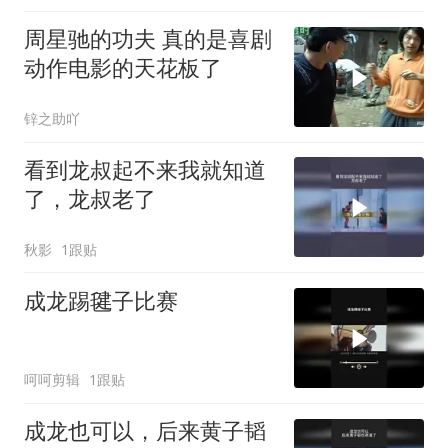
周星驰的功夫 真的是喜剧
动作电影的天花板了
锌之助吖
看到龙叔起不来我就知道
了，龙叔老了
秋影
1跟贴
成龙踢毽子比赛
呵呵剪辑
1跟贴
成龙也可以，后来黄子韬