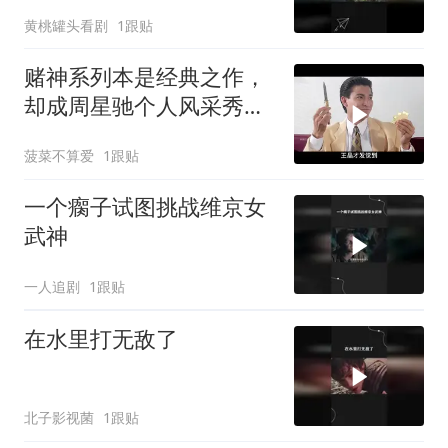
黄桃罐头看剧
1跟贴
赌神系列本是经典之作，
却成周星驰个人风采秀，
还带成龙抢镜
菠菜不算爱
1跟贴
一个瘸子试图挑战维京女
武神
一人追剧
1跟贴
在水里打无敌了
北子影视菌
1跟贴