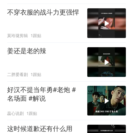
不穿衣服的战斗力更强悍
莫玲珑剪辑
1跟贴
姜还是老的辣
二胖爱看剧
1跟贴
好汉不提当年勇#老炮 #
名场面 #解说
蕊心说剧
1跟贴
这时候道歉还有什么用