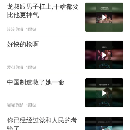
龙叔跟男子杠上,干啥都要
比他更神气
泠泠剪辑
1跟贴
好快的枪啊
爱创剪辑
1跟贴
中国制造救了她一命
嘟嘟剪影
1跟贴
你已经经过党和人民的考
验了