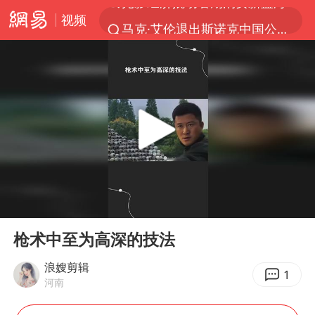
视频
马克·艾伦退出斯诺克中国公开赛
新疆优化调整景区内自驾服务费
上四休三，但降薪1000元，你接受吗？
央视新主播李秋莹孙亚鹏亮相
情侣平潭拍日出坠崖1死1伤
老挝国会主席赛宋蓬逝世
黄金牛市回来了吗
00:00
00:56
茅台部分直营店飞天茅台提价
Play
Ent
full
全民健身事业高质量发展
枪术中至为高深的技法
台当局重金为“台独”织“皇帝新衣”
浪嫂剪辑
1
河南
几元成本的AI广告导致千万市值蒸发