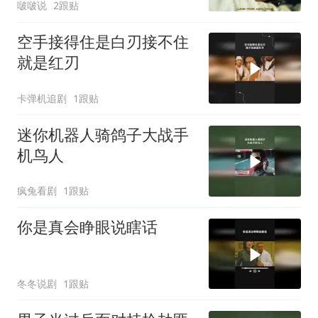
啵啵说
2跟贴
空手接得住是白刃接不住
就是红刃
卡弹机追剧
1跟贴
迷你机器人骑鸽子大战手
机鸟人
疯兔看剧
1跟贴
你是真会睁眼说瞎话
冬冬说剧
1跟贴