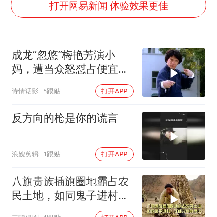
《欢迎来龙餐馆》口碑
打开网易新闻 体验效果更佳
白海豚将正面袭击贯穿浙江
酒店回应车内过夜被收150元
成龙“忽悠”梅艳芳演小
杭州全市有序停课
妈，遭当众怒怼占便宜：
商场现钱学森巨幅海报 负责人回应
醉拳对战夺命连环腿
诗情话影
5跟贴
打开APP
乐享全民健身 共筑健康中国
反方向的枪是你的谎言
浪嫂剪辑
1跟贴
打开APP
八旗贵族插旗圈地霸占农
民土地，如同鬼子进村，
于成龙挺身而出