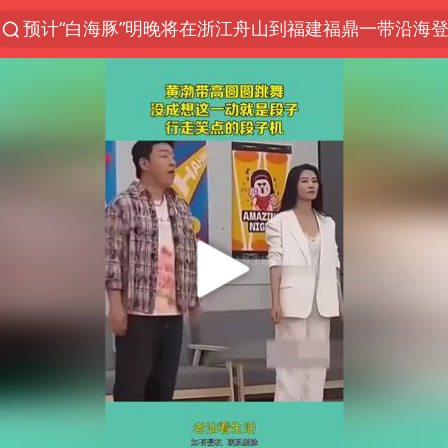
预计“白海豚”明晚将在浙江舟山到福建福鼎一带沿海
“电影+”如何激发千亿级消费新活力？
云南一地过火把节意外灼伤16人
台风白海豚已进入24小时警戒线
“东北超”哈尔滨主场收官战小贴士
考生称遭第二名花钱劝退 当地再通报
泰国校园枪击事件已致8死30余伤
王虹邓煜的同学获统计学界诺贝尔奖
泉州市委书记张毅恭被查
2名小孩玩手机低头幅度近乎折叠
微信新功能：你可以“撤回”你的撤回