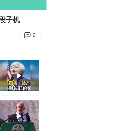
00:10
Enter
fullscreen
段子机
0