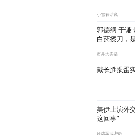
小雪有话说
郭德纲 于谦
白药擦刀，
市井大实话
戴长胜掼蛋实
美伊上演外交
这回事”
环球军武密语