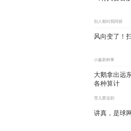
别人都叫我阿腈
风向变了！
小鑫新鲜事
大鹅拿出远
各种算计
雪儿爱追剧
讲真，是球