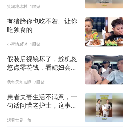
笑塌地球村
1跟贴
有猪蹄你也吃不着。让你
吃独食的
小蜜情感说
1跟贴
假装后视镜坏了，趁机忽
悠点零花钱，看媳妇会不
会给
我每天九点睡
7跟贴
患者夫妻生活不满意，一
句话问懵老护士，这事可
不敢乱说！
观看世界一角