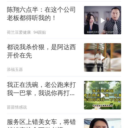
陈翔六点半：在这个公司
老板都得听我的！
荷兰豆爱健康
94跟贴
都说我杀价狠，是阿达西
开价在先
添福玉器
我正在洗碗，老公跑来打
我一巴掌，我说你再打一
下试试
苗苗情感说
服务区上错美女车，将错