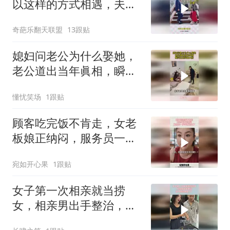
以这样的方式相遇，夫妻
还是原配的好！
奇葩乐翻天联盟
13跟贴
媳妇问老公为什么娶她，
老公道出当年眞相，瞬间
让媳妇破大防
懂忧笑场
1跟贴
顾客吃完饭不肯走，女老
板娘正纳闷，服务员一声
叫喊明白了
宛如开心果
1跟贴
女子第一次相亲就当捞
女，相亲男出手整治，女
子瞬间傻眼了！