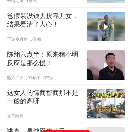
长啸之笑
1跟贴
爸假装没钱去投靠儿女，
结果看清了人心！
玉波岁月情
5跟贴
陈翔六点半：原来猪小明
反应是那么慢！
坠入二次元的海洋
7跟贴
这女人的情商智商那不是
一般的高呀
盒子酸奶
讲真，是球网先动手