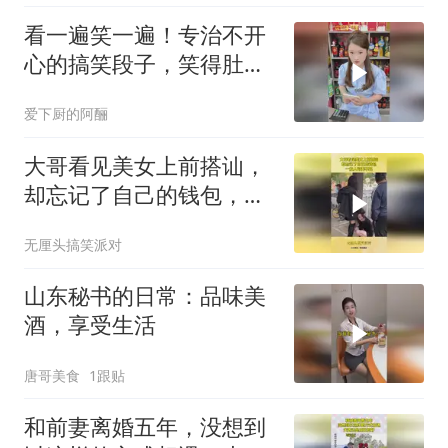
看一遍笑一遍！专治不开
心的搞笑段子，笑得肚子
疼
爱下厨的阿酾
大哥看见美女上前搭讪，
却忘记了自己的钱包，一
般人可养不起
无厘头搞笑派对
山东秘书的日常：品味美
酒，享受生活
唐哥美食
1跟贴
和前妻离婚五年，没想到