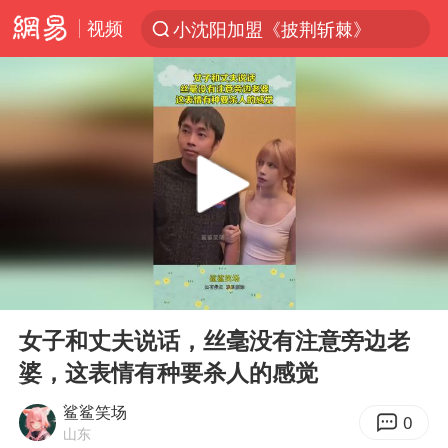
视频
小沈阳加盟《披荆斩棘》
台风“白海豚”登陆 各地各部门全力应对
白海豚雨量超越利奇马、巴威
人形机器人第一股
上海地铁4条线路全线停运
宇树申购 中一签有望赚20万元
4.2平卫生间补漏注胶花1.55万
00:00
00:11
白海豚路径图
Play
Ent
full
武汉3名城管协管员殴打摊主被刑拘
女子和丈夫说话，丝毫没有注意旁边老
婆，这表情有种要杀人的感觉
律师谈贾冰私人饭局被偷拍
男子结婚8年3个女儿都不是亲生
鲨鲨笑场
0
山东