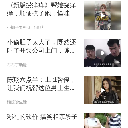
《新版捞痒痒》帮她挠痒
痒，顺便撩了她，怪哇
咯！
小椰子专栏呀
1跟贴
小偷胆子太大了，既然还
叫了开锁公司上门，陈翔
六点半
布布丁动漫
陈翔六点半：上班暂停，
让我们祝贺这位男士生日
快乐！
榴莲唠生活
彩礼的砍价 搞笑相亲段子