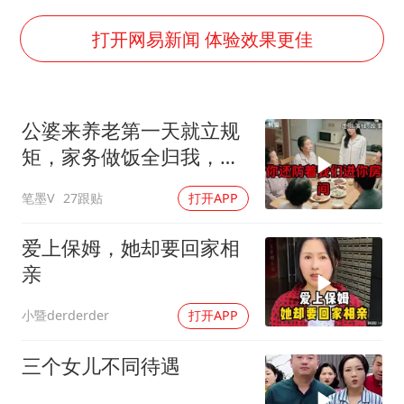
多地银行上调存款利率
面对面丨蔡磊：与渐冻症抗争 纵使不敌 也不屈服
打开网易新闻 体验效果更佳
5万小车卖不动 微型代步车集体遇冷
NBA传奇教练老尼尔森去世
公婆来养老第一天就立规
手机真会“偷听”我们说话吗
矩，家务做饭全归我，老
上半年全球新能源乘用车销量1122万台
公点头，我一句话令全桌
笔墨V
27跟贴
打开APP
寂静
加沙约14万栋建筑被完全摧毁
从科技创新看开局起步的时与势
爱上保姆，她却要回家相
亲
小暨derderder
打开APP
三个女儿不同待遇