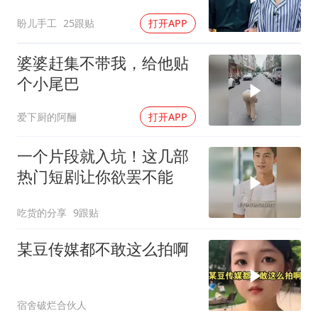
盼儿手工
25跟贴
打开APP
婆婆赶集不带我，给他贴
个小尾巴
爱下厨的阿酾
打开APP
一个片段就入坑！这几部
热门短剧让你欲罢不能
吃货的分享
9跟贴
某豆传媒都不敢这么拍啊
宿舍破烂合伙人