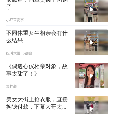
子
小豆豆赛事
不同体重女生相亲会有什
么结果
姐叫大雷
5跟贴
《偶遇心仪相亲对象，故
事太甜了！》
集梓馨
美女大街上抢衣服，直接
掏钱付款，下幕大哥太亏
了