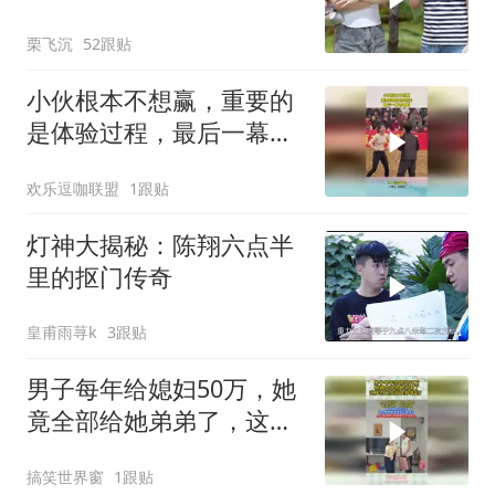
栗飞沉
52跟贴
小伙根本不想赢，重要的
是体验过程，最后一幕看
傻眼
欢乐逗咖联盟
1跟贴
灯神大揭秘：陈翔六点半
里的抠门传奇
皇甫雨荨k
3跟贴
男子每年给媳妇50万，她
竟全部给她弟弟了，这样
的无底洞谁养得起？
搞笑世界窗
1跟贴