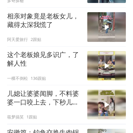
多奇探秘
相亲对象竟是老板女儿，
藏得太深我慌了
阿天爱旅行
2跟贴
这个老板娘见多识广，了
解人性
一棵不倒松
136跟贴
儿媳让婆婆闻脚，不料婆
婆一口咬上去，下秒儿媳
疼的爬不起来
筱梦搞笑
1跟贴
安徽篇：钓鱼交换牛肉锅