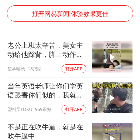
中方公布5项对美反制措施
外交部回应日本将中国列为最大挑战
打开网易新闻 体验效果更佳
被妻子举报丈夫与情人一审获刑1年
“中国游”持续带火“中国购”
老公上班太辛苦，美女主
你常吃的兰州拉面要改名了
动给他踩背，脚上动作太
张家界中心汽车站候车厅漏水如瀑布
熟练！
笙学嘻长
18跟贴
打开APP
坚持党全面领导和党中央集中统一领导
当年英语老师让你们学英
语跟害你们似的，我就是
吃了没有文化的亏
塑料叉FOKU
969跟贴
打开APP
不是正在吹牛逼，就是在
吹牛逼中