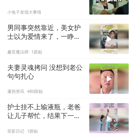
总监竟被带走
小兔子发现大事情
男同事突然靠近，美女护
士以为爱情来了，一睁眼
天塌了
趣笑魔法师
1跟贴
夫妻灵魂拷问 没想到老公
句句扎心
蓬勃资讯
480跟贴
护士挂不上输液瓶，老爸
让儿子帮忙，结果下一幕
没眼看！
笑影日记
1跟贴