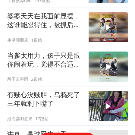
半夏微凉qvq
253跟贴
婆婆天天在我面前显摆，
这谁能忍得住，被抓后没
脸见人了！
生活顺顺乐
1跟贴
当爹太用力，孩子只是跟
你闹着玩，觉得不合适就
说出来！
段子流星雨
2跟贴
有贼心没贼胆，乌鸦死了
三年就剩下嘴了
姬海棠羽笠果
17跟贴
讲真，是球网先动手