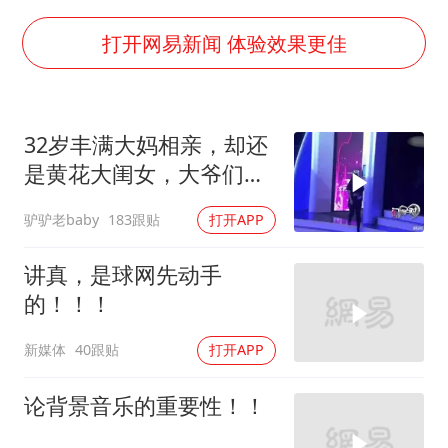
几元成本的AI广告导致千万市值蒸发
《欢迎来龙餐馆》口碑
打开网易新闻 体验效果更佳
白海豚将正面袭击贯穿浙江
酒店回应车内过夜被收150元
32岁丰满大妈相亲，却还
杭州全市有序停课
是黄花大闺女，大爷们瞬
商场现钱学森巨幅海报 负责人回应
间兴奋丨综艺
驴驴老baby
183跟贴
打开APP
乐享全民健身 共筑健康中国
讲真，是球网先动手
的！！！
新媒体
40跟贴
打开APP
论背景音乐的重要性！！