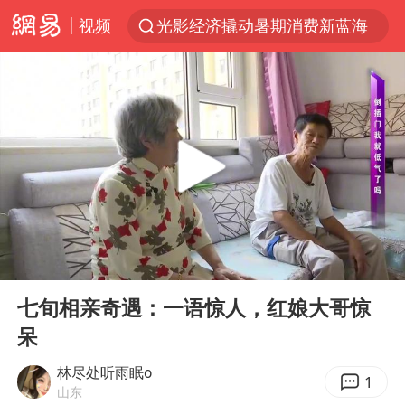
视频
光影经济撬动暑期消费新蓝海
马克·艾伦退出斯诺克中国公开赛
新疆优化调整景区内自驾服务费
上四休三，但降薪1000元，你接受吗？
央视新主播李秋莹孙亚鹏亮相
情侣平潭拍日出坠崖1死1伤
老挝国会主席赛宋蓬逝世
00:00
01:27
黄金牛市回来了吗
Play
Ent
full
茅台部分直营店飞天茅台提价
七旬相亲奇遇：一语惊人，红娘大哥惊
呆
全民健身事业高质量发展
台当局重金为“台独”织“皇帝新衣”
林尽处听雨眠o
1
山东