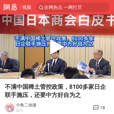
视频
全网热点 一网打尽
00:00
08:49
Play
Ent
full
不满中国稀土管控政策，8100多家日企
联手施压，还要中方好自为之
小鱼二动漫
18
四川