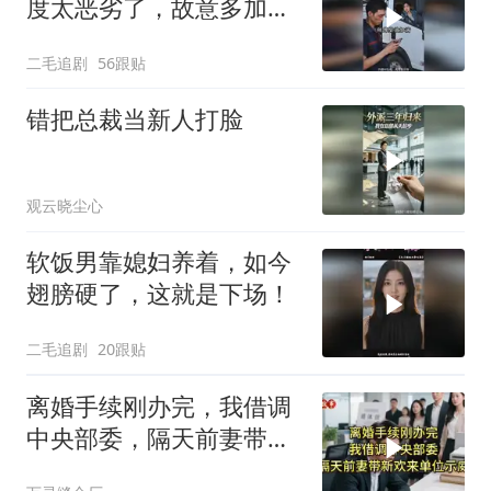
度太恶劣了，故意多加油
多收钱！
二毛追剧
56跟贴
错把总裁当新人打脸
观云晓尘心
软饭男靠媳妇养着，如今
翅膀硬了，这就是下场！
二毛追剧
20跟贴
离婚手续刚办完，我借调
中央部委，隔天前妻带新
欢来单位示威