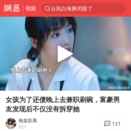
视频
台风白海豚闭眼了
“China Cool”火了，老外爱上中国避暑游
香港宏福苑火灾或由烟头引起
浙江台州《告全体市民书》
枪击案后泰国拟推更严格枪支管控方案
四川宜宾3.4级地震
陕西柞水泥石流已致2死 仍有1人失联
00:00
03:51
泰国初中生饮弹自尽前开了26枪
Play
Ent
full
多所高校取消艺考
女孩为了还债晚上去兼职刷碗，富豪男
友发现后不仅没有拆穿她
网约车司机充电时猝死保险拒赔
店主称换“青海拉面”招牌后生意更好
挽衾距离
121
四川