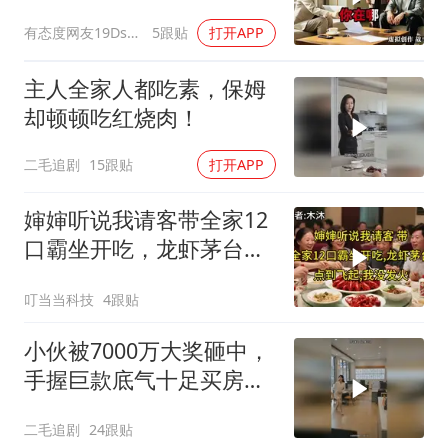
换了门锁，12天后我决意
有态度网友19Dsym
5跟贴
打开APP
离婚
主人全家人都吃素，保姆
却顿顿吃红烧肉！
二毛追剧
15跟贴
打开APP
婶婶听说我请客带全家12
口霸坐开吃，龙虾茅台点
到飞起，我没发
叮当当科技
4跟贴
小伙被7000万大奖砸中，
手握巨款底气十足买房不
问价！
二毛追剧
24跟贴