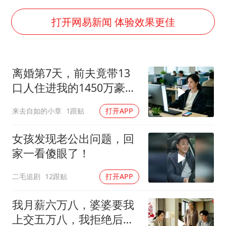
上半年国内居民出游人次34.63亿
今年第二强台风将带来多大影响
打开网易新闻 体验效果更佳
张本智和：零封向鹏不意外
22岁女生独闯南太行失联12天
离婚第7天，前夫竟带13
新疆沙雅县发生4.5级地震
口人住进我的1450万豪
“准2万亿”之城点名支持三所大学
宅，一开门全傻眼
来去自如的小章
1跟贴
打开APP
微信新功能：你可以“撤回”你的撤回
习近平心系体育强国建设
女孩发现老公出问题，回
家一看傻眼了！
二毛追剧
12跟贴
打开APP
我月薪六万八，婆婆要我
上交五万八，我拒绝后她