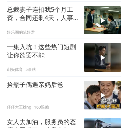
总裁妻子连扣我5个月工
资，合同还剩4天，人事
通知涨薪续签，我
娱乐圈的笔娱君
一集入坑！这些热门短剧
让你欲罢不能
刺头体育
5跟贴
捡瓶子偶遇亲妈后爸
仔仔大王king
160跟贴
女人去加油，服务员的态