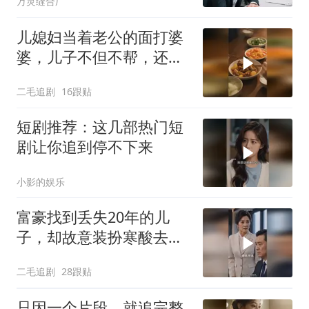
万灵缝合厂
儿媳妇当着老公的面打婆
婆，儿子不但不帮，还助
纣为虐！
二毛追剧
16跟贴
短剧推荐：这几部热门短
剧让你追到停不下来
小影的娱乐
富豪找到丢失20年的儿
子，却故意装扮寒酸去相
认！
二毛追剧
28跟贴
只因一个片段，就追完整