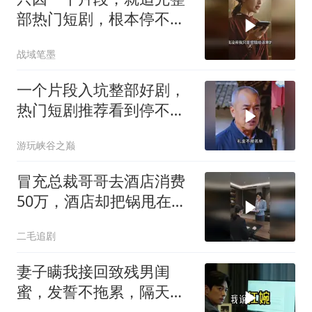
部热门短剧，根本停不下
来！
战域笔墨
一个片段入坑整部好剧，
热门短剧推荐看到停不下
来
游玩峡谷之巅
冒充总裁哥哥去酒店消费
50万，酒店却把锅甩在总
裁头上！
二毛追剧
妻子瞒我接回致残男闺
蜜，发誓不拖累，隔天我
故作欣喜外派德国