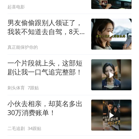
起喜电影
男友偷偷跟别人领证了，
我装不知道去自驾，8天
后他发来消息：我妈住院
真正能保护你的
了，你什么时候过来交住
院费？我回
一个片段就上头，这部短
剧让我一口气追完整部！
刺头体育
7跟贴
小伙去相亲，却莫名多出
30万消费账单！
二毛追剧
34跟贴