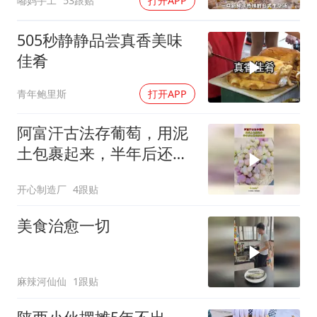
嘟妈手工
53跟贴
打开APP
505秒静静品尝真香美味
佳肴
青年鲍里斯
打开APP
阿富汗古法存葡萄，用泥
土包裹起来，半年后还是
很新鲜的！
开心制造厂
4跟贴
美食治愈一切
麻辣河仙仙
1跟贴