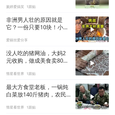
去除内脏吗？
旎婷爱搞笑
1跟贴
非洲男人壮的原因就是
它？一份只要10块！小伙
挑战吃非洲大补美食
爱丽丝爱分享
没人吃的猪网油，大妈2
元收购，做成美食卖80，
年赚50万买两套房
彗星看世界
1跟贴
最大方食堂老板，一锅炖
白菜放140斤猪肉，农民
工：10元就能吃爽
彗星看世界
1跟贴