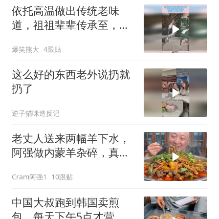
依托高温做出传统老味
道，祖祖辈辈传承至，今
纯手工原汁原味！
爆笑熊大
4跟贴
这么好的东西老外说扔就
扔了
逆子猫咪造反记
老丈人送来两幅羊下水，
阿强做内蒙羊杂碎，真的
太香啦，美滋滋！
Cram阿强1
10跟贴
中国大叔跑到韩国卖煎
包，每天下午5点才营