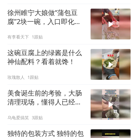
徐州睢宁大娘做“蒲包豆
腐”2块一碗，入口即化，
味道棒！
有李看天下
1跟贴
这碗豆腐上的绿酱是什么
神仙配料？看着就馋！
玫瑰散人
1跟贴
美食诞生前的考验，大肠
清理现场，懂得人已经流
口水！
乌龟爱搞笑
3跟贴
独特的包装方式 独特的包