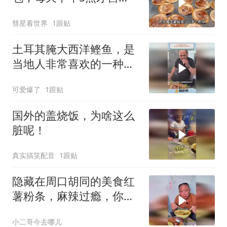
业，直言月赚5万很满足
彗星看世界
1跟贴
土耳其腌大西洋鲣鱼，是
当地人非常喜欢的一种美
食
可爱爆了
1跟贴
国外的盖烧饭，为啥这么
脏呢！
真实搞笑配音
1跟贴
隐藏在周口胡同的美食红
薯粉条，麻辣过瘾，你来
吃过没？
小二哥今去哪儿