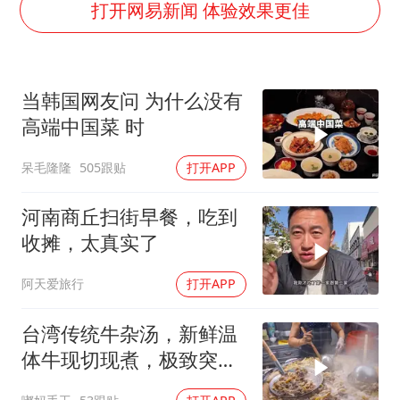
国乒男单横滨冠军赛全军覆没
打开网易新闻 体验效果更佳
38岁演员求职万岁山NPC成功
胡彦斌获《歌手2026》歌王
当韩国网友问 为什么没有
日本试射“战斧”导弹，国防部回应
高端中国菜 时
胡彦斌韩磊 谁帮谁
呆毛隆隆
505跟贴
打开APP
“今天得有40℃了吧 为啥还不预警”
夯实基础开新局
河南商丘扫街早餐，吃到
收摊，太真实了
阿天爱旅行
打开APP
台湾传统牛杂汤，新鲜温
体牛现切现煮，极致突出
牛肉的本鲜