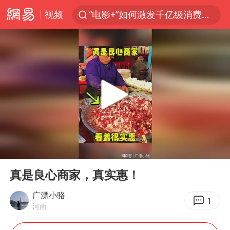
视频
“电影+”如何激发千亿级消费新活力？
全球首个长时储能一体化产业园量产
台风白海豚加强
中国女篮70-67险胜尼日利亚女篮
四川宜宾高县4.9级地震致1死
名创优品回应女子吐槽内裤质量差
出口禁令驱动有色板块大涨
00:00
00:15
秋天的第一杯奶茶到底有多火
Play
Ent
full
国防部：中国军队坚决反制任何闹海挑衅图谋
真是良心商家，真实惠！
U17国足点球大战淘汰河床晋级决赛
广漂小骆
1
河南
美股存储板块集体大跌