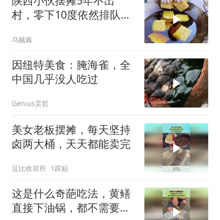
陕西小伙摆摊5年不出
村，零下10度依然排队，
大妈说：就爱这口
乌贼酱
因纽特美食：腌海雀，全
中国几乎没人吃过
Genius昊哲
美女老板摆摊，每天坚持
卤两大桶，天天都能卖完
逗比收容所
1跟贴
这是什么奇葩吃法，黄鳝
直接下油锅，都不需要先