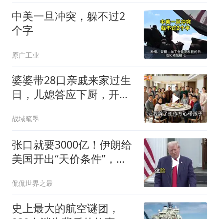
中美一旦冲突，躲不过2
个字
原广工业
婆婆带28口亲戚来家过生
日，儿媳答应下厨，开饭
时全愣住了
战域笔墨
张口就要3000亿！伊朗给
美国开出“天价条件”，特
朗普这回真被拿捏了？
侃侃世界之最
史上最大的航空谜团，