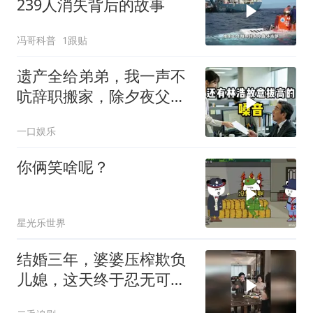
239人消失背后的故事
冯哥科普
1跟贴
遗产全给弟弟，我一声不
吭辞职搬家，除夕夜父亲
喊我结账，我笑了
一口娱乐
你俩笑啥呢？
星光乐世界
结婚三年，婆婆压榨欺负
儿媳，这天终于忍无可
忍！