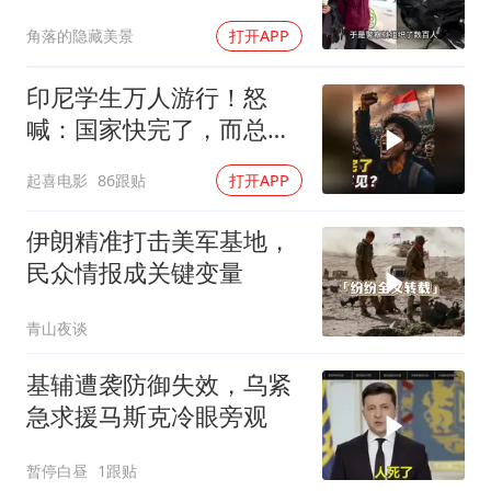
月假警察杀人
角落的隐藏美景
打开APP
印尼学生万人游行！怒
喊：国家快完了，而总统
却装看不见？
起喜电影
86跟贴
打开APP
伊朗精准打击美军基地，
民众情报成关键变量
青山夜谈
基辅遭袭防御失效，乌紧
急求援马斯克冷眼旁观
暂停白昼
1跟贴