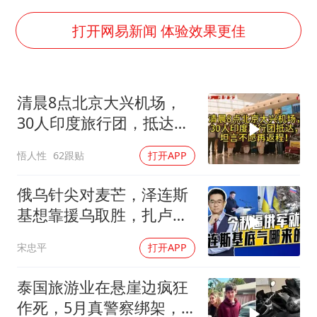
新疆景区自驾服务费改为按车收费
香港宏福苑火灾或由烟头引起
打开网易新闻 体验效果更佳
浙江台州《告全体市民书》
西贝创始人贾国龙押注鲜羊赛道
清晨8点北京大兴机场，
“不怕六爷挂得多 就怕六爷挂一颗”
30人印度旅行团，抵达，
董璇小酒窝朵朵为佟丽娅庆生
坦言不愿再返程！
悟人性
62跟贴
打开APP
36岁男演员成景区NPC后人气爆棚
人民的健康、体质、幸福一脉相承
俄乌针尖对麦芒，泽连斯
基想靠援乌取胜，扎卢日
内道出乌军真相
宋忠平
打开APP
泰国旅游业在悬崖边疯狂
作死，5月真警察绑架，7