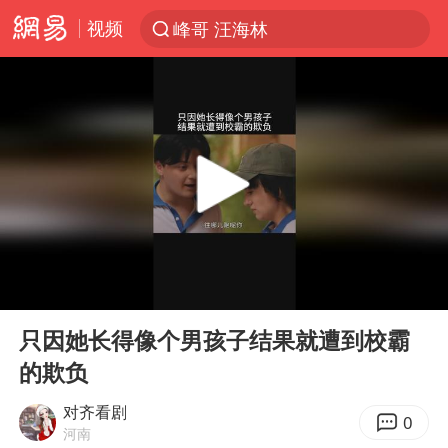
视频
峰哥 汪海林
解锁各地夏日限定体验
西湖突现狂风暴雨 游客瞬间被浇透
河南重大刑事案嫌疑人落网
马克·艾伦退出斯诺克中国公开赛
视频丨中国东方电气集团原党组副书记、董事宋致远被查
金饰克价一夜涨回1300元
00:00
00:36
梁家辉：到内地拍戏不是北上是回归
Play
Ent
full
白海豚将正面袭击贯穿浙江
只因她长得像个男孩子结果就遭到校霸
的欺负
酒店回应车内过夜被收150元
牛津大学一纸声明甩不了锅
对齐看剧
0
河南