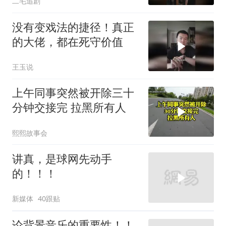
二毛追剧
没有变戏法的捷径！真正
的大佬，都在死守价值
王玉说
上午同事突然被开除三十
分钟交接完 拉黑所有人
熙熙故事会
讲真，是球网先动手
的！！！
新媒体
40跟贴
论背景音乐的重要性！！