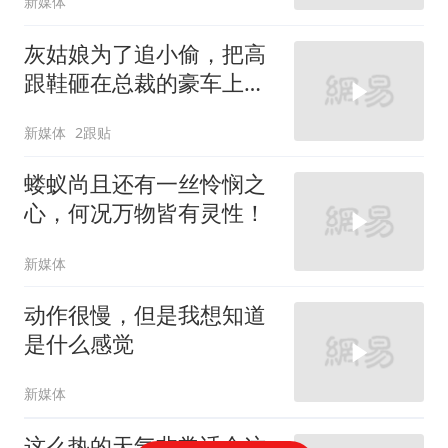
新媒体
灰姑娘为了追小偷，把高
跟鞋砸在总裁的豪车上，
太霸气了
新媒体
2跟贴
蝼蚁尚且还有一丝怜悯之
心，何况万物皆有灵性！
新媒体
动作很慢，但是我想知道
是什么感觉
新媒体
这么热的天气非常适合这