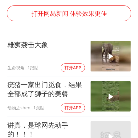
男子杀人后逃进深山21年活得像野人
70多岁父亲独自坐车到上海看望女儿
打开网易新闻 体验效果更佳
OpenAI为免费用户升级GPT-5.6 Luna
“中国蔬菜之乡”最高温达41.8℃
雄狮袭击大象
如何把百年大党建设得更加坚强有力？
生命视角
1跟贴
打开APP
疣猪一家出门觅食，结果
全部成了狮子的美餐
动物之shen
1跟贴
打开APP
讲真，是球网先动手
的！！！