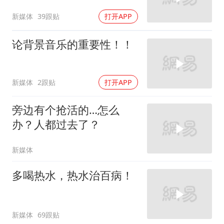
新媒体
39跟贴
打开APP
论背景音乐的重要性！！
新媒体
2跟贴
打开APP
旁边有个抢活的…怎么
办？人都过去了？
新媒体
多喝热水，热水治百病！
新媒体
69跟贴