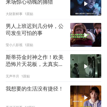
来场惊心动魄的捕猎
大財新鲜事
1跟贴
男人上班迟到几分钟，公
司发生可怕的事
莹小八影视
1跟贴
斯蒂芬金封神之作！欧美
恐怖片天花板，太真实
了！看得手心冒汗！
无声半月
1跟贴
我想要的生活没有捷径！