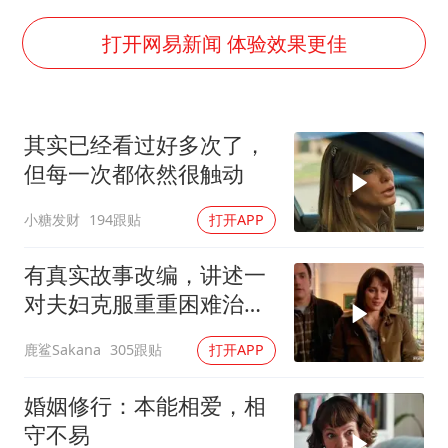
乘客脱鞋散发异味 司机提醒反被怼
日本籍女网红在韩直播时自杀身亡
打开网易新闻 体验效果更佳
多专业取消艺考 文化工作者要有文化
汕头市政府被约谈
其实已经看过好多次了，
南太行山失联女孩最后信号不在山林
但每一次都依然很触动
总书记关心百姓身边这些民生大事
小糖发财
194跟贴
打开APP
有真实故事改编，讲述一
对夫妇克服重重困难治疗
自闭症孩子的故事
鹿鲨Sakana
305跟贴
打开APP
婚姻修行：本能相爱，相
守不易