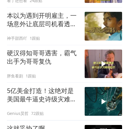
看了还想看
24跟贴
本以为遇到开明雇主，一
场意外让底层司机看透人
性
神手甜西吖
1跟贴
硬汉得知哥哥遇害，霸气
出手为哥哥复仇
胖鱼看剧
1跟贴
5亿美金打造！这绝对是
美国最牛逼史诗级灾难大
片，这段太震撼了
Genius昊哲
72跟贴
这就妥协了啊