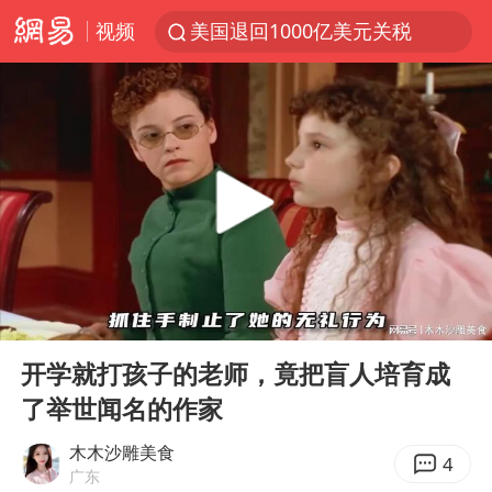
视频
美国退回1000亿美元关税
顾客结账把钱扔地上 服务员霸气扔回
38岁山东财大教授刘海明逝世
李亚鹏向地铁吐血女孩捐99999元
台风白海豚或在华东沿海登陆
香港殿堂级填词人黎彼得因病离世 终年76岁
FIFA官方支持因凡蒂诺
00:00
13:17
41岁女子为鼓励女儿考上985研究生
Play
Ent
full
弹药库存告急 美军补货难
开学就打孩子的老师，竟把盲人培育成
了举世闻名的作家
如何把百年大党建设得更加坚强有力
沙特否认与胡塞武装举行会谈
木木沙雕美食
4
广东