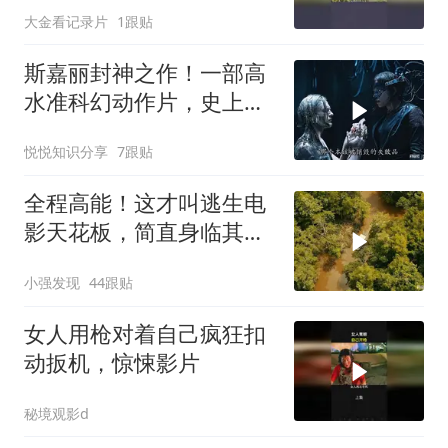
大金看记录片
1跟贴
斯嘉丽封神之作！一部高
水准科幻动作片，史上最
狠辣的女战神！
悦悦知识分享
7跟贴
全程高能！这才叫逃生电
影天花板，简直身临其
境，看得手心冒汗！
小强发现
44跟贴
女人用枪对着自己疯狂扣
动扳机，惊悚影片
秘境观影d