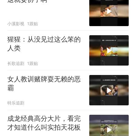
小溪影视
1跟贴
猩猩：从没见过这么笨的
人类
长歌追剧
1跟贴
女人教训赌牌耍无赖的恶
霸
特乐追剧
成龙经典高分大片，看完
才知道什么叫实拍天花板