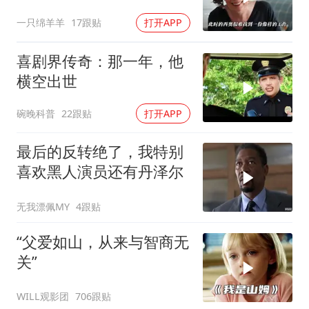
一只绵羊羊
17跟贴
打开APP
喜剧界传奇：那一年，他
横空出世
碗晚科普
22跟贴
打开APP
最后的反转绝了，我特别
喜欢黑人演员还有丹泽尔
无我漂佩MY
4跟贴
“父爱如山，从来与智商无
关”
WILL观影团
706跟贴