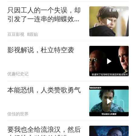
只因工人的一个失误，却
引发了一连串的蝴蝶效
应！惊悚片《凶兆》
豆豆影视
8跟贴
影视解说，杜立特空袭
优趣纪史记
本能恐惧，人类赞歌勇气
佳佳的世界
要我也全给流浪汉，然后