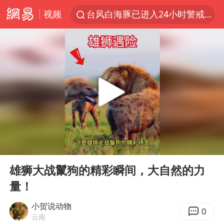
视频
台风白海豚已进入24小时警戒线
沙特土耳其巴基斯坦签署共同防务协议
中医教你一招提升气血
四川宜宾市高县4.9级地震致1人死亡
胡彦斌韩磊 谁帮谁
全球首个长时储能一体化产业园量产
老中医：立秋后养心是关键
00:00
00:58
上海：台风白海豚或将带来龙卷风
Play
Ent
full
中巨芯：上半年归母净利润1405.77万元
雄狮大战鬣狗的精彩瞬间，大自然的力
量！
38岁演员求职万岁山NPC成功
国防部：中国军队坚决反制任何闹海挑衅图谋
小贺说动物
0
云南