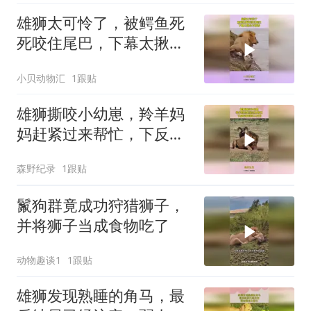
雄狮太可怜了，被鳄鱼死
死咬住尾巴，下幕太揪心
不敢看
小贝动物汇
1跟贴
雄狮撕咬小幼崽，羚羊妈
妈赶紧过来帮忙，下反转
来的猝不及防
森野纪录
1跟贴
鬣狗群竟成功狩猎狮子，
并将狮子当成食物吃了
动物趣谈1
1跟贴
雄狮发现熟睡的角马，最