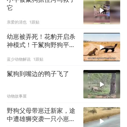
它
亲爱的清也
1跟贴
幼崽被弄死！花豹开启杀
神模式！干鬣狗野狗平头
哥！
蓝少动物解说
1跟贴
鬣狗到嘴边的鸭子飞了
动物故事屋
野狗父母带崽迁新家，途
中遭雄狮突袭一只小崽失
散