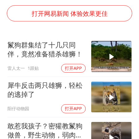
我国外贸延续良好增长态势
东航：国内客票提前14天免费退改
打开网易新闻 体验效果更佳
美股存储板块集体大跌
欧阳娜娜窦靖童好搭
鬣狗群集结了十几只同
中国女篮70-67险胜尼日利亚女篮
伴，竟然准备猎杀雄狮！
夯实基础开新局
雷人太一
1跟贴
打开APP
犀牛反击两只雄狮，轻松
的逃掉了
阳仔动物园
打开APP
敢惹我孩子？密獾教鬣狗
做兽，野生动物，弱肉强