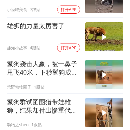
食，大自然铁律
小怪吃美食
7跟贴
打开APP
雄狮的力量太厉害了
趣知小故事
4跟贴
打开APP
鬣狗袭击大象，被一鼻子
甩飞40米，下秒鬣狗成了
美食
荒野动物圈子
1跟贴
鬣狗群试图围猎带娃雄
狮，结果却付出惨重代
价！
动物之shen
1跟贴