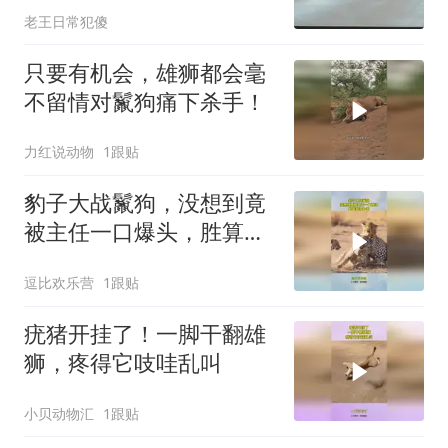
老王日常犯傻
只要有机会，雄狮都会毫
不留情对鬣狗痛下杀手！
力红说动物
1跟贴
豹子大战鬣狗，没想到竟
被主任一口爆头，胜算瞬
间为零！
逗比欢乐营
1跟贴
疣猪开挂了！一脚干翻雄
狮，疼得它吱哇乱叫
小贝动物汇
1跟贴