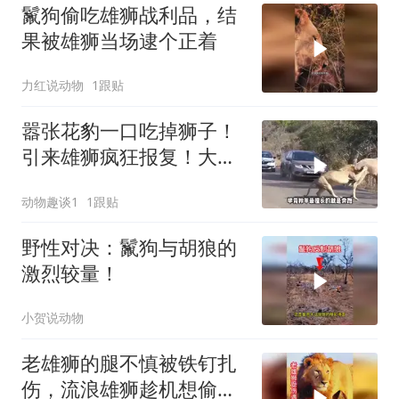
鬣狗偷吃雄狮战利品，结
果被雄狮当场逮个正着
力红说动物
1跟贴
嚣张花豹一口吃掉狮子！
引来雄狮疯狂报复！大口
咀嚼咬穿花豹脊柱
动物趣谈1
1跟贴
野性对决：鬣狗与胡狼的
激烈较量！
小贺说动物
老雄狮的腿不慎被铁钉扎
伤，流浪雄狮趁机想偷袭