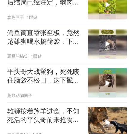
后结局已经注定，弱肉强
食太揪心！
欢趣匣子
1跟贴
鳄鱼简直嚣张至极，竟然
趁雄狮喝水搞偷袭，下幕
大战一触即发
豆豆的搞笑
1跟贴
平头哥大战鬣狗，死死咬
住脑袋不松口，这下鬣狗
想逃也晚了
荒野动物圈子
雄狮按着羚羊进食，不知
死活的平头哥前来抢食，
最终付出惨痛代价