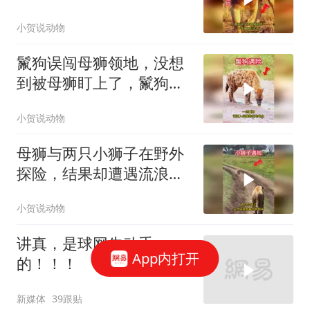
老雄狮
小贺说动物
鬣狗误闯母狮领地，没想
到被母狮盯上了，鬣狗喝
水的惊险时刻
小贺说动物
母狮与两只小狮子在野外
探险，结果却遭遇流浪雄
狮偷袭
小贺说动物
讲真，是球网先动手
App内打开
的！！！
新媒体
39跟贴