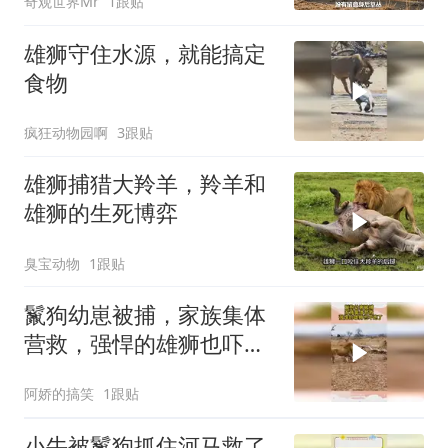
奇观世界Mr
1跟贴
雄狮守住水源，就能搞定
食物
疯狂动物园啊
3跟贴
雄狮捕猎大羚羊，羚羊和
雄狮的生死博弈
臭宝动物
1跟贴
鬣狗幼崽被捕，家族集体
营救，强悍的雄狮也吓跑
了
阿娇的搞笑
1跟贴
小牛被鬣狗抓住河马救了