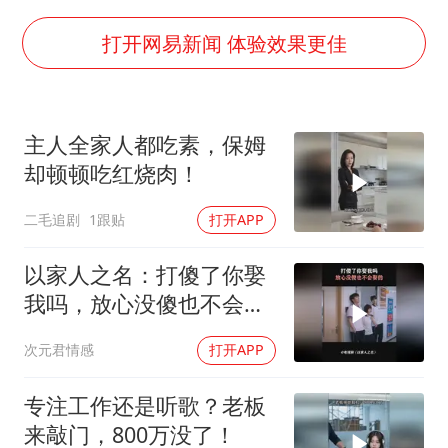
超颖电子拟投资20.86亿建设新项目
宇树科技中一签需缴款7.54万元
打开网易新闻 体验效果更佳
国防部：坚决反制任何闹海挑衅图谋
江苏发布台风蓝色预警
主人全家人都吃素，保姆
两名乘客在飞机上因调节座椅起冲突
却顿顿吃红烧肉！
台湾海峡南口北上船舶实施交通管制
二毛追剧
1跟贴
打开APP
夯实基础开新局
以家人之名：打傻了你娶
我吗，放心没傻也不会娶
的
次元君情感
打开APP
专注工作还是听歌？老板
来敲门，800万没了！