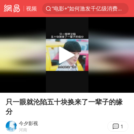
视频
“电影+”如何激发千亿级消费新活力？
向鹏0-3不敌张本智和
我国货物贸易进出口超30万亿元
曝韩国足协为外籍裁判员安排色情招待
台风白海豚加强
佛山通报笔试前13被淘汰后5名进体检
“新疆阿勒泰八月能滑雪”不实
00:00
03:14
广东雷州通报特教老师招聘违规事件
Play
Ent
full
陈幸同晋级WTT横滨冠军赛8强
只一眼就沦陷五十块换来了一辈子的缘
分
泰国枪击案凶手先杀祖父母后行凶
“立秋的第一杯奶茶”又爆单了
今夕影视
1
河南