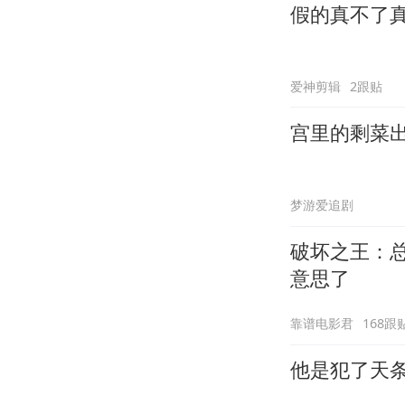
假的真不了
爱神剪辑
2跟贴
宫里的剩菜
梦游爱追剧
破坏之王：
意思了
靠谱电影君
168跟
他是犯了天