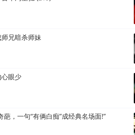
成师兄暗杀师妹
的心眼少
奇葩，一句“有俩白痴”成经典名场面!”