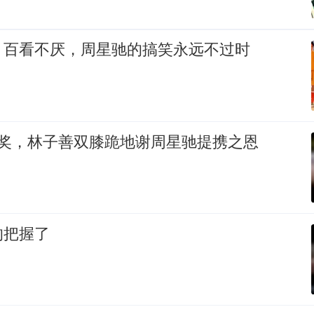
》百看不厌，周星驰的搞笑永远不过时
拿奖，林子善双膝跪地谢周星驰提携之恩
的把握了