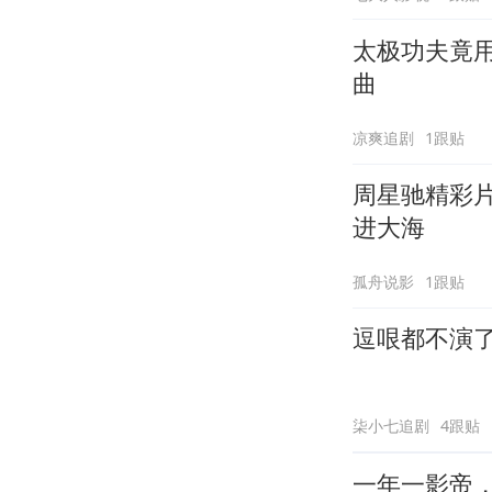
太极功夫竟
曲
凉爽追剧
1跟贴
周星驰精彩
进大海
孤舟说影
1跟贴
逗哏都不演
柒小七追剧
4跟贴
一年一影帝，百