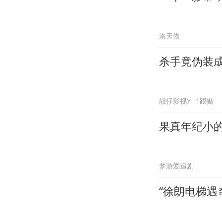
洛天依
杀手竟伪装
靓仔影视Y
1跟贴
果真年纪小
梦游爱追剧
“徐朗电梯遇