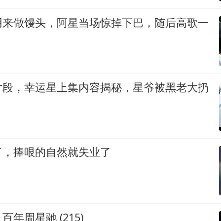
用来做馒头，阿星当场惊掉下巴，随后高歌一
片段，幸运星上集内容揭秘，星爷被黑老大扔
了，捧哏的自然就失业了
年周星驰 (215)