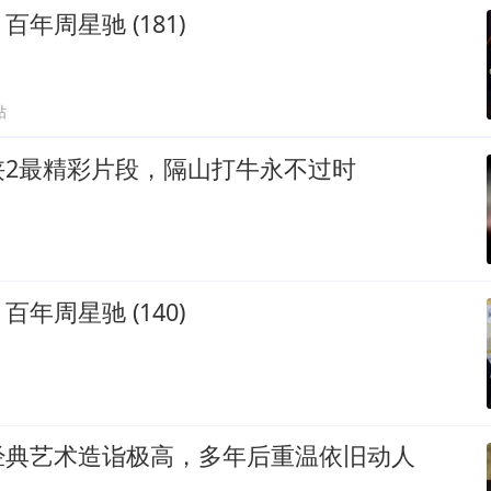
年周星驰 (181)
贴
侠2最精彩片段，隔山打牛永不过时
年周星驰 (140)
经典艺术造诣极高，多年后重温依旧动人