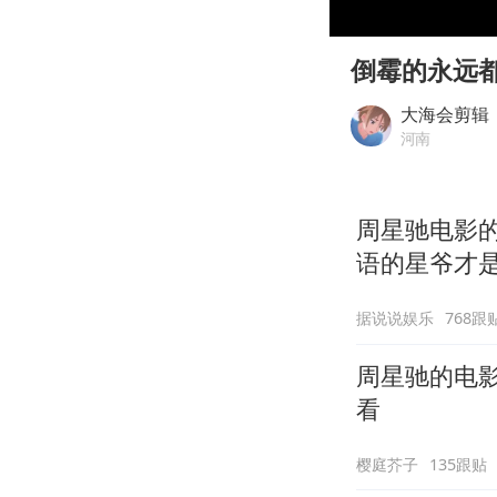
00:00
Play
倒霉的永远
大海会剪辑
河南
周星驰电影
语的星爷才
据说说娱乐
768跟
周星驰的电
看
樱庭芥子
135跟贴