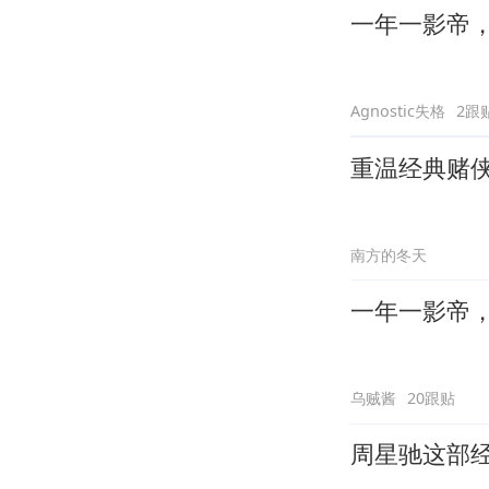
一年一影帝，百
Agnostic失格
2跟
重温经典赌
南方的冬天
一年一影帝，百
乌贼酱
20跟贴
周星驰这部