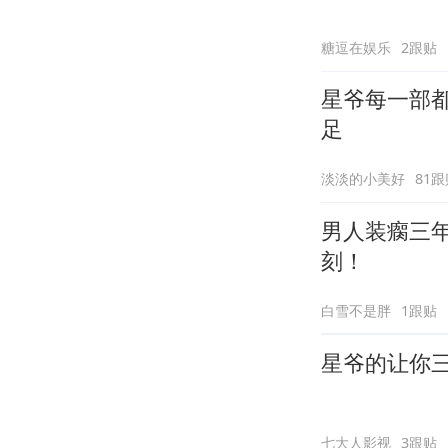
糖逗在娱乐
2跟贴
星爷每一部
足
淡淡的小美好
81跟
男人装瘸三
刻！
白雪不是胖
1跟贴
星爷的让你
七大人影视
3跟贴