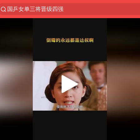
国乒女单三将晋级四强
光影经济撬动暑期消费新蓝海
宁夏运动会开幕
马克·艾伦退出斯诺克中国公开赛
微信又有新功能，你可以“撤回”你的撤回了！
新疆优化调整景区内自驾服务费
情侣平潭拍日出坠崖1死1伤
上四休三，但降薪1000元，你接受吗？
老挝国会主席赛宋蓬逝世
黄金牛市回来了吗
杭州全市有序停课