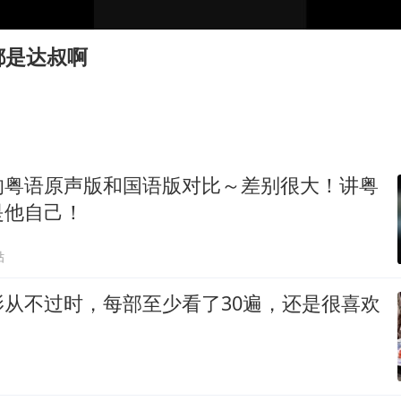
商场现钱学森巨幅海报 负责人回应
36岁男演员成景区NPC后人气爆棚
都是达叔啊
“不怕六爷挂得多 就怕六爷挂一颗”
全民健身事业高质量发展
台当局重金为“台独”织“皇帝新衣”
几元成本的AI广告导致千万市值蒸发
的粤语原声版和国语版对比～差别很大！讲粤
《欢迎来龙餐馆》口碑
是他自己！
乐享全民健身 共筑健康中国
贴
影从不过时，每部至少看了30遍，还是很喜欢