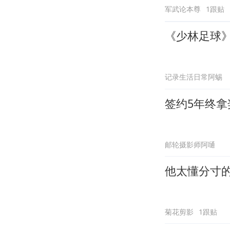
军武论本尊
1跟贴
《少林足球
记录生活日常阿蜴
签约5年终
邮轮摄影师阿嗵
他太懂分寸
菊花剪影
1跟贴