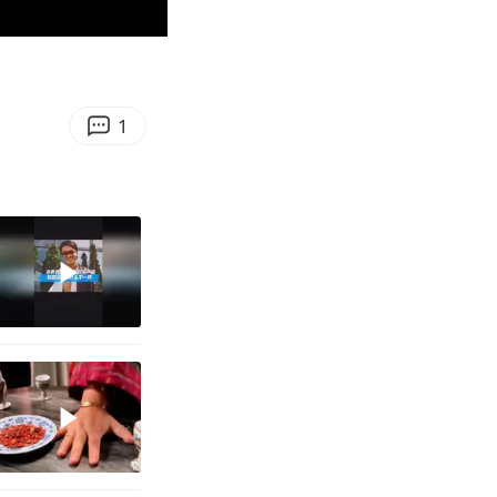
00:59
Enter
fullscreen
1