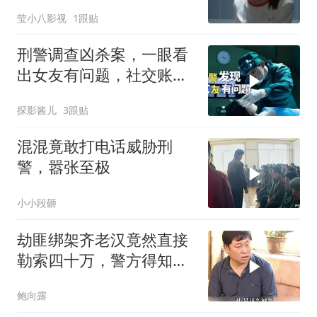
莹小八影视
1跟贴
刑警调查凶杀案，一眼看
出女友有问题，社交账号
成破案关键
探影酱儿
3跟贴
混混竟敢打电话威胁刑
警，嚣张至极
小小段砸
劫匪绑架齐老汉竟然直接
勒索四十万，警方得知后
展开秘密调查
鲍向露