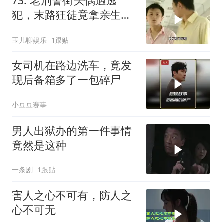
73. 老刑警街头偶遇逃
犯，末路狂徒竟拿亲生儿
子当作人质落网！
玉儿聊娱乐
1跟贴
女司机在路边洗车，竟发
现后备箱多了一包碎尸
小豆豆赛事
男人出狱办的第一件事情
竟然是这种
一条剧
1跟贴
害人之心不可有，防人之
心不可无