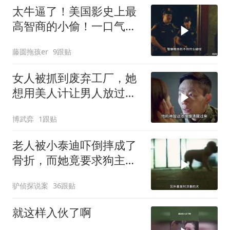
太牛逼了！美国影史上最
高智商的小偷！一口气看
完，巨爽无比！
藤圆拖孩er
9跟贴
女人被抓到废弃工厂，她
想用美人计让男人放过自
己，没想到男人是个奇葩
博武弈
1跟贴
老人被小泰迪吓倒摔成了
骨折，而她竟要求狗主人
赔偿20多万
驴侦探说案
36跟贴
就这样入伙了啊