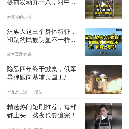
提前发动九一八，对中国
是福是祸？
爱竞彩的小周
汉族人这三个身体特征，
和别的民族明显不一样！
你身上有吗！
荷兰豆爱健康
隐忍四年终于掀桌，俄军
导弹砸向基辅美国工厂，
背后这步棋太狠了
附允历史观
11跟贴
精选热门短剧推荐，每部
都上头，熬夜也要追完！