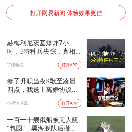
公司“上四休三”但要降薪1000元
OpenAI为免费用户升级GPT-5.6 Luna
打开网易新闻 体验效果更佳
47岁妈妈突然产女 26岁女儿：很震惊
97岁英国奶奶飞上天再破吉尼斯纪录
赫梅利尼茨基爆炸7小
“中国蔬菜之乡”最高温达41.8℃
时，5特种兵失踪，真相
如何把百年大党建设得更加坚强有力？
远超想象
丁睋解说
打开APP
妻子升职当夜K歌至凌晨
四点，我送上离婚协议果
盘，隔天她拦在公司门
小蜜情感说
打开APP
口：我们谈谈
一百一十艘俄船被无人艇
“包圆”，黑海舰队后撤数