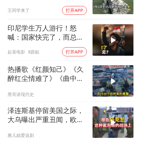
百里，制海权彻底易手
王同学来了
打开APP
印尼学生万人游行！怒
喊：国家快完了，而总统
却装看不见？
起喜电影
8跟贴
打开APP
热播歌《红颜知己》《久
醉红尘情难了》《曲中
人》《伱是陪我风雨的
黑哥讲现代史
人》
泽连斯基停留美国之际，
大乌曝出严重丑闻，欧洲
或彻夜难眠
雅儿姐爱追剧