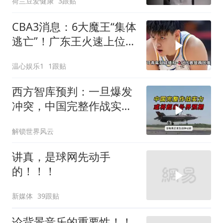
荷兰豆爱健康
3跟贴
CBA3消息：6大魔王“集体
逃亡”！广东王火速上位，
王牌锋线回归
温心娱乐1
1跟贴
西方智库预判：一旦爆发
冲突，中国完整作战实力
或将超出外界预期
解锁世界风云
讲真，是球网先动手
的！！！
新媒体
39跟贴
论背景音乐的重要性！！