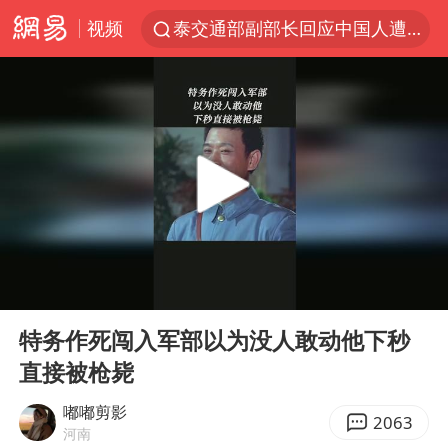
视频
泰交通部副部长回应中国人遭歧视手势
改名后的“青海拉面”店
段绚竞因公牺牲 年仅44岁
1岁宝宝碰坏纸巾盒 宝妈被索赔924元
女子开一天一夜空调后二氧化碳中毒
男子结婚8年3个女儿均非亲生
“空调24小时开着更省电”不实
00:00
02:35
“不建议大家买深色蛋糕”
Play
Ent
full
台风白海豚逼近 暴雨大暴雨来袭
特务作死闯入军部以为没人敢动他下秒
直接被枪毙
男子杀人后逃进深山21年活得像野人
985博士后被曝在妻子孕期出轨后续
嘟嘟剪影
2063
河南