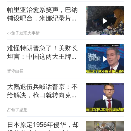
帕里亚治愈系笑声，巴纳
铺设吧台，米娜纪录片
3516（下）
小兔子发现大事情
难怪特朗普急了！美财长
坦言：中国这两大王牌，
彻底锁死美国咽喉
暂停白昼
大鹅退伍兵喊话普京：不
给解决，枪口就转向克里
姆林宫！
占领了思想
日本原定1956年侵华，却