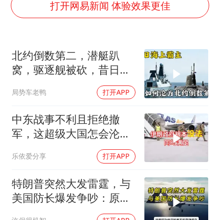
白海豚突然大拐弯 走出罕见路线
打开网易新闻 体验效果更佳
三预警齐发 11个省份有大到暴雨
周星驰妈妈现身香港首映礼
北约倒数第二，潜艇趴
“还不如不放假”
窝，驱逐舰被砍，昔日的
101岁老人叫82岁儿子吃饭
皇家海军怎么了？
局势车老鸭
打开APP
从科技创新看开局起步的时与势
中东战事不利且拒绝撤
军，这超级大国怎会沦为
流氓式消耗战
乐依爱分享
打开APP
特朗普突然大发雷霆，与
美国防长爆发争吵：原来
你们都在骗我