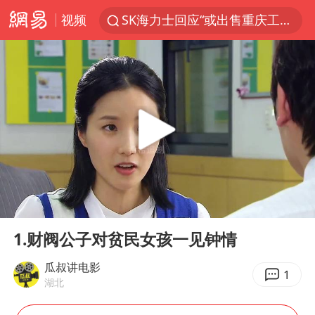
视频
SK海力士回应“或出售重庆工厂”传闻
血指纹匹配成功，20年悬案告破！凶手被执行死刑
费大厨口号更改 不再宣传小炒肉大王
成都多趟列车临时停运
独闯南太行失联14天的女子已找到
辽宁28名务农人员中暑死亡？官方辟谣
大疆错失宇树
00:00
12:13
医疗垃圾做手机壳 这也是谋财害命
Play
Ent
full
演员秦焰去世 曾出演《狂飙》
1.财阀公子对贫民女孩一见钟情
部分银行上调存款利率
瓜叔讲电影
1
湖北
朱一龙的鼻子怎么了