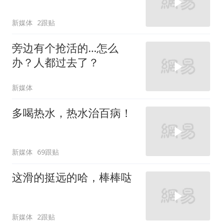
新媒体
2跟贴
旁边有个抢活的…怎么
办？人都过去了？
新媒体
多喝热水，热水治百病！
新媒体
69跟贴
这滑的挺远的哈，棒棒哒
新媒体
2跟贴