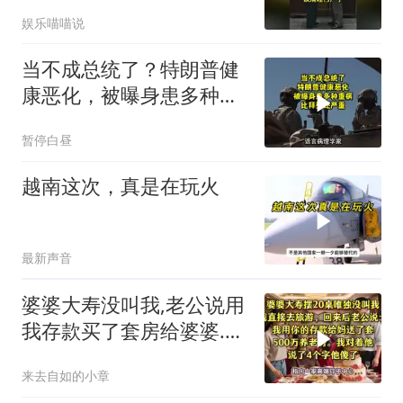
们该清理门户了
娱乐喵喵说
当不成总统了？特朗普健
康恶化，被曝身患多种重
病，比拜登还严重
暂停白昼
越南这次，真是在玩火
最新声音
婆婆大寿没叫我,老公说用
我存款买了套房给婆婆.我
说4个字他傻眼
来去自如的小章