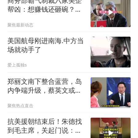
商务部霸气制裁六家美企
帮凶：想赚钱还砸碗？没
门！
聚焦最新动态
美国航母刚进南海.中方当
场就动手了
爱上孤独s
郑丽文南下整合蓝营，岛
内争端升级，蔡英文或宣
战2028
聚焦热点直击
抗美援朝结束后！朱德找
到毛主席，关起门说：我