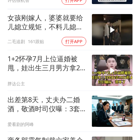
许侶很机智
打开APP
女孩刚嫁人，婆婆就要给
儿媳立规矩，不料儿媳不
是好惹的！
二毛追剧
161跟贴
打开APP
1+2怀孕7月上位逼婚被
甩，娃出生三月男方拿20
万抢人，官官痛斥
胖达公主
出差第8天，丈夫办二婚
酒，敬酒时司仪曝：3套
房2家公司被前妻冻结
爱看剧的阿峰