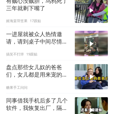
有贼心没贼胆，乌鸦死了
三年就剩下嘴了
姬海棠羽笠果
17跟贴
一进屋就被众人热情邀
请，请到桌子中间尽情跳
舞，原来她是大家掌
搞笑不打烊
19跟贴
盘点那些女儿奴的爸爸
们，女儿都是用来宠的！
哈哈
糖果手工问问
同事借我手机后多了几个
软件，我恢复出厂，隔壁