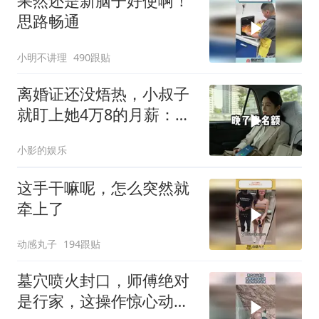
果然还是新脑子好使啊！
思路畅通
小明不讲理
490跟贴
离婚证还没焐热，小叔子
就盯上她4万8的月薪：转
我
小影的娱乐
这手干嘛呢，怎么突然就
牵上了
动感丸子
194跟贴
墓穴喷火封口，师傅绝对
是行家，这操作惊心动