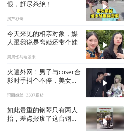
恨，赶尽杀绝！
房产衫哥
今天来见的相亲对象，媒
人跟我说是离婚还带个娃
周周怪与哈基米
火遍外网！男子与coser合
影时手抖个不停，美女做
出一个意外举动
玛丽姬丝
3337跟贴
如此贵重的钢琴只有两人
抬，差点报废了这台钢
琴，原价八千要赔偿一万