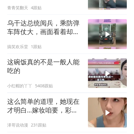
魄！
青青笑翻天
4跟贴
乌干达总统阅兵，乘防弹
车阵仗大，画面看着却怪
怪的
搞笑欢乐堂
1跟贴
这碗饭真的不是一般人能
吃的
小红帽的丫丫
5408跟贴
这么简单的道理，她现在
才明白…嫁妆咱要，彩礼
咱也给！
泽哥说动漫
231跟贴