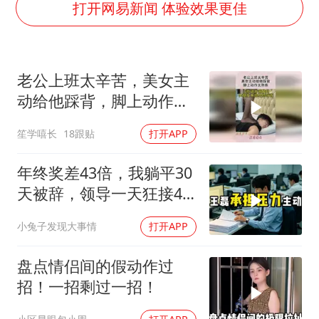
“今天得有40℃了吧 为啥还不预警”
打开网易新闻 体验效果更佳
欧阳娜娜窦靖童好搭
中国女篮70-67险胜尼日利亚女篮
老公上班太辛苦，美女主
国防部：坚决反制任何闹海挑衅图谋
动给他踩背，脚上动作太
“新疆阿勒泰八月能滑雪”不实
熟练！
笙学嘻长
18跟贴
打开APP
日本试射“战斧”导弹，国防部回应
胡彦斌韩磊 谁帮谁
年终奖差43倍，我躺平30
夯实基础开新局
天被辞，领导一天狂接47
个退单电话
小兔子发现大事情
打开APP
盘点情侣间的假动作过
招！一招剩过一招！