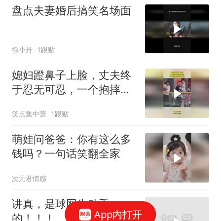
盘点夫妻婚后搞笑名场面
徐小丹
1跟贴
媳妇蹬鼻子上脸，丈夫终
于忍无可忍，一个抱摔瞬
间上西天！
笑点集中营
1跟贴
萌娃问爸爸：你有这么多
钱吗？一句话笑翻全家
次元君情感
讲真，是球网先动手
App内打开
的！！！