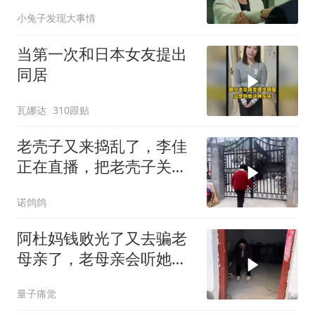
总监竟被带走
小兔子发现大事情
当第一次和日本女友提出
同居
瓦娜达
310跟贴
老壳子又来捣乱了，李佳
正在直播，把老壳子关在
大门外一天没开门
诺鸽鸽
阿杜妈钱败光了又去骗老
母亲了，老母亲会听她的
忽悠吗？
量子痛觉