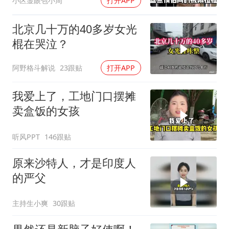
小区显眼包小周
打开APP
北京几十万的40多岁女光
棍在哭泣？
阿野格斗解说
23跟贴
打开APP
我爱上了，工地门口摆摊
卖盒饭的女孩
听风PPT
146跟贴
原来沙特人，才是印度人
的严父
主持生小爽
30跟贴