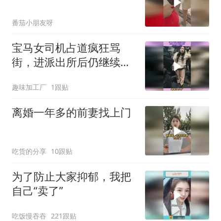
番茄小朋友呀
宝马女司机占道疯狂骂
街，进派出所后仍继续发
飙，完整事件大揭秘
趣味加工厂
1跟贴
离婚一年多的前妻找上门
吃货的分享
10跟贴
为了防止大家抑郁，我把
自己“卖了”
吃饭慢吞吞
221跟贴