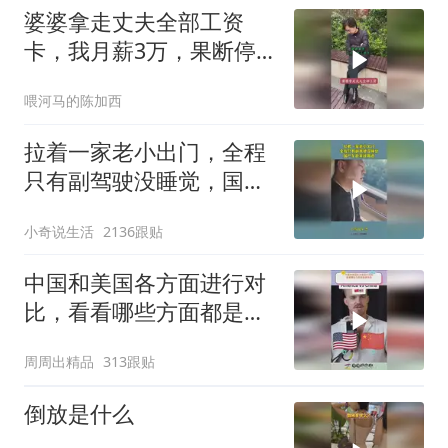
婆婆拿走丈夫全部工资
卡，我月薪3万，果断停
做早饭
喂河马的陈加西
拉着一家老小出门，全程
只有副驾驶没睡觉，国产
车越来越离谱
小奇说生活
2136跟贴
中国和美国各方面进行对
比，看看哪些方面都是谁
领先
周周出精品
313跟贴
倒放是什么