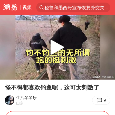
视频
秘鲁和墨西哥宣布恢复外交关系
“电影+”如何激发千亿级消费新活力？
泉州市委书记张毅恭被查
沙特土耳其巴基斯坦签署共同防务协议
河南将重点打击十类新型黑恶犯罪
老中医：立秋后养心是关键
中医教你一招提升气血
00:00
02:14
U17国足三连胜晋级明日之星半决赛
Play
Ent
full
四川宜宾市高县4.9级地震致1人死亡
怪不得都喜欢钓鱼呢，这可太刺激了
全球首个长时储能一体化产业园量产
生活琴琴乐
9
山东
中巨芯：上半年归母净利润1405.77万元