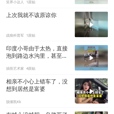
笑界小达人
1跟贴
了
上次我就不该原谅你
战狼科普军
1跟贴
印度小哥由于太热，直接
泡到路边水沟里，甚至还
起来尝了下味道！
搞怪艺术家
4跟贴
相亲不小心上错车了，没
想到居然是富婆
脱缰凯Kk