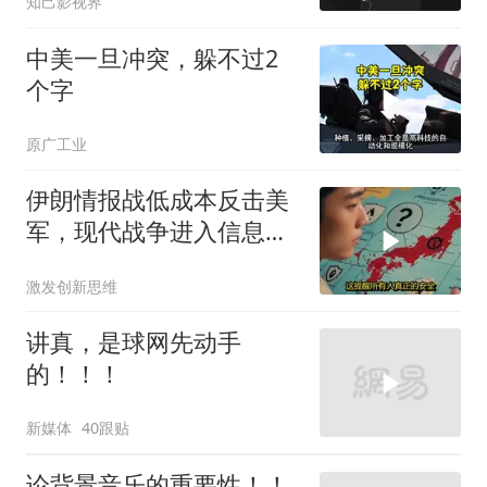
知己影视界
中美一旦冲突，躲不过2
个字
原广工业
伊朗情报战低成本反击美
军，现代战争进入信息战
新阶段
激发创新思维
讲真，是球网先动手
的！！！
新媒体
40跟贴
论背景音乐的重要性！！