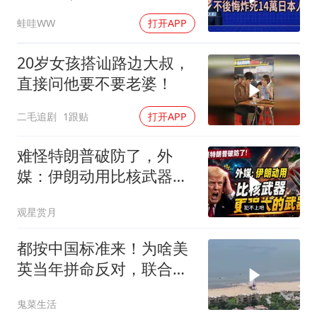
张延廷｜辣晚报20260806
蛙哇WW
打开APP
20岁女孩搭讪路边大叔，
直接问他要不要老婆！
二毛追剧
1跟贴
打开APP
难怪特朗普破防了，外
媒：伊朗动用比核武器更
强大的“武器”
观星赏月
都按中国标准来！为啥美
英当年拼命反对，联合国
反而全盘接受？
鬼菜生活