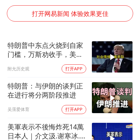
36岁男演员成景区NPC后人气爆棚
“不怕六爷挂得多 就怕六爷挂一颗”
打开网易新闻 体验效果更佳
全民健身事业高质量发展
台当局重金为“台独”织“皇帝新衣”
特朗普中东点火烧到自家
几元成本的AI广告导致千万市值蒸发
门槛，万斯劝收手，美国
《欢迎来龙餐馆》口碑
本土真可能挨打
附允历史观
打开APP
乐享全民健身 共筑健康中国
特朗普：与伊朗的谈判正
在进行将分两阶段推进
吴霶爱体育
打开APP
美軍表示不後悔炸死14萬
日本人｜介文汲.谢寒冰.