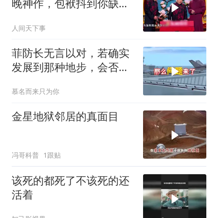
晚神作，包袱抖到你缺氧
笑到肚子疼！
人间天下事
菲防长无言以对，若确实
发展到那种地步，会否上
前线
慕名而来只为你
金星地狱邻居的真面目
冯哥科普
1跟贴
该死的都死了不该死的还
活着