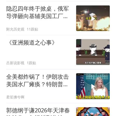
隐忍四年终于掀桌，俄军
导弹砸向基辅美国工厂，
背后这步棋太狠了
附允历史观
11跟贴
《亚洲频道之心事》
吕新说影视
1跟贴
全美都炸锅了！伊朗攻击
美国水厂瘫痪？特朗普却
先把锅甩给民主党
君笙拂兮啊
郭德纲于谦2026年天津春