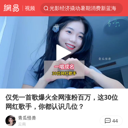
视频
光影经济撬动暑期消费新蓝海
宁夏运动会开幕
马克·艾伦退出斯诺克中国公开赛
微信又有新功能，你可以“撤回”你的撤回了！
新疆优化调整景区内自驾服务费
情侣平潭拍日出坠崖1死1伤
上四休三，但降薪1000元，你接受吗？
00:00
10:25
老挝国会主席赛宋蓬逝世
Play
Ent
full
黄金牛市回来了吗
仅凭一首歌爆火全网涨粉百万，这30位
网红歌手，你都认识几位？
杭州全市有序停课
商场现钱学森巨幅海报 负责人回应
青瓜怪兽
44
云南