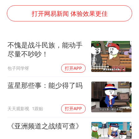
13岁少年白天写作业晚上夜市炒粉
打开网易新闻 体验效果更佳
中方公布5项对美反制措施
外交部回应日本将中国列为最大挑战
被妻子举报丈夫与情人一审获刑1年
不愧是战斗民族，能动手
“中国游”持续带火“中国购”
尽量不吵吵！
你常吃的兰州拉面要改名了
包子同学呀
打开APP
张家界中心汽车站候车厅漏水如瀑布
坚持党全面领导和党中央集中统一领导
蓝星那些事：能少得了吗
天天观影视
1跟贴
打开APP
《亚洲频道之战绩可查》