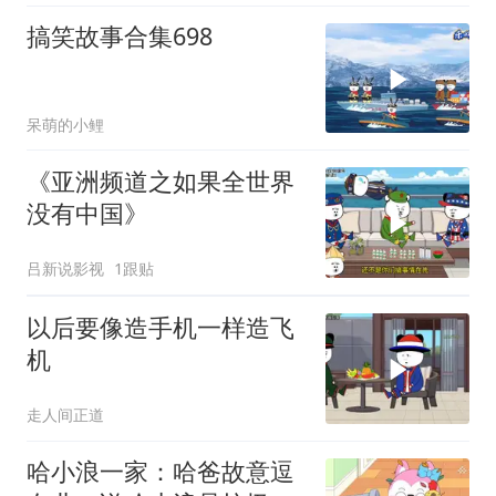
搞笑故事合集698
呆萌的小鲤
《亚洲频道之如果全世界
没有中国》
吕新说影视
1跟贴
以后要像造手机一样造飞
机
走人间正道
哈小浪一家：哈爸故意逗