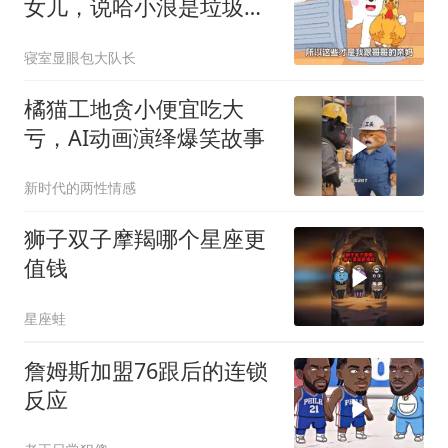
女儿，说哈小浪是垃圾桶
里捡的，哈小
寝室显眼包大队长
橘猫工地贪小便宜吃大
亏，AI动画演绎爆笑故事
新时代的两性情感
狮子双子摩羯哪个星座更
值钱
星座蛙
詹姆斯加盟76跟后的连锁
反应