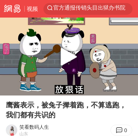
视频
佛山回应“废品场有残障务工人员”
服务提质，内需扩容有保障
李亚鹏向地铁吐血女孩捐99999元
美股收盘：道指再创历史新高
41岁女子为鼓励女儿考上985研究生
人贩子“梅姨”真名谢家梅
“老头乐”悬挂“蒙H好几个8”上路
00:00
01:25
河南：领导干部要带头休假
Play
Ent
full
被一条街帮助的“煎饼叔叔”去世
鹰酱表示，被兔子撵着跑，不算逃跑，
我们都有共识的
香港乐坛著名填词人黎彼得去世
笑看数码人生
男子出狱前8天被改判死缓
0
山东