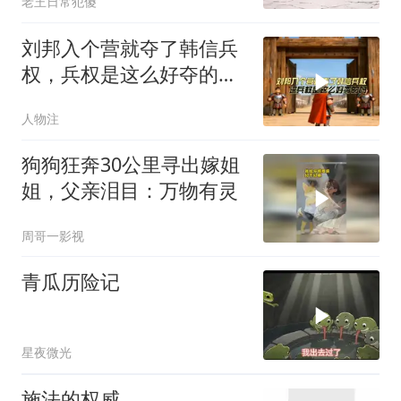
老王日常犯傻
刘邦入个营就夺了韩信兵
权，兵权是这么好夺的
吗，看看刘邦的办法
人物注
狗狗狂奔30公里寻出嫁姐
姐，父亲泪目：万物有灵
周哥一影视
青瓜历险记
星夜微光
施法的权威