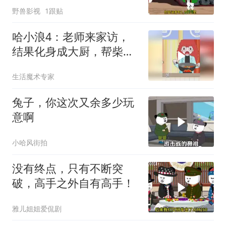
野兽影视
1跟贴
哈小浪4：老师来家访，
结果化身成大厨，帮柴圆
圆家做饭
生活魔术专家
兔子，你这次又余多少玩
意啊
小哈风街拍
没有终点，只有不断突
破，高手之外自有高手！
雅儿姐姐爱侃剧