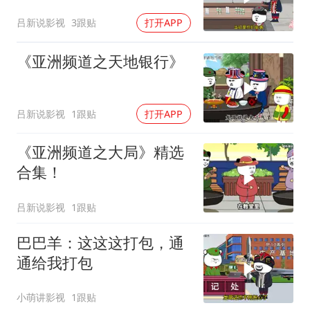
吕新说影视
3跟贴
打开APP
《亚洲频道之天地银行》
吕新说影视
1跟贴
打开APP
《亚洲频道之大局》精选
合集！
吕新说影视
1跟贴
巴巴羊：这这这打包，通
通给我打包
小萌讲影视
1跟贴