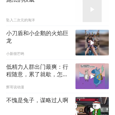
坠入二次元的海洋
小刀盾和小企鹅的火焰巨
龙
小新很芒哟
低精力人群出门最爽：行
程随意，累了就歇，怎么
省力怎么来
辉哥说动漫
不愧是兔子，谋略过人啊