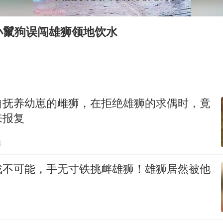
杭州全市有序停课
商场现钱学森巨幅海报 负责人回应
小鬣狗误闯雄狮领地饮水
“不怕六爷挂得多 就怕六爷挂一颗”
全民健身事业高质量发展
乐享全民健身 共筑健康中国
自抚养幼崽的雌狮，在拒绝雄狮的求偶时，竟
来报复
贴
战不可能，手无寸铁挑衅雄狮！雄狮居然被他