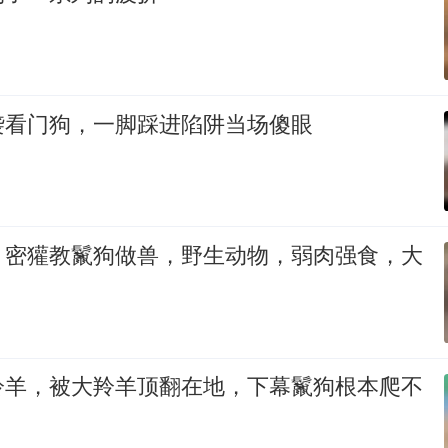
袭看门狗，一脚踩进陷阱当场傻眼
？密獾教鬣狗做兽，野生动物，弱肉强食，大
羚羊，被大羚羊顶翻在地，下幕鬣狗根本爬不