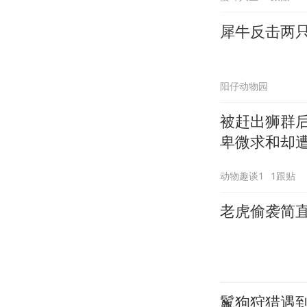
犀牛反击两
阳仔动物园
被赶出狮群
卑微求和却
动物趣谈1
1跟贴
老虎偷袭简
鬣狗狩猎遇