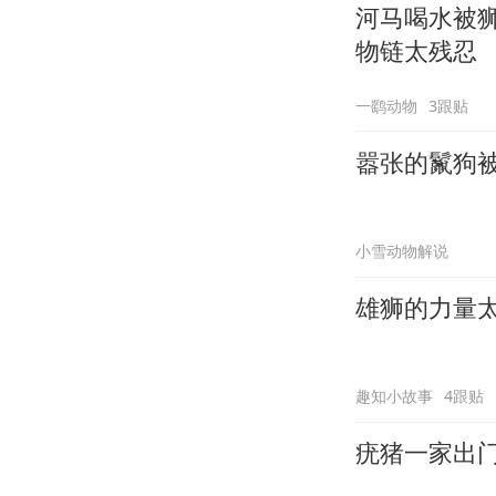
河马喝水被
物链太残忍
一鹞动物
3跟贴
嚣张的鬣狗
小雪动物解说
雄狮的力量
趣知小故事
4跟贴
疣猪一家出