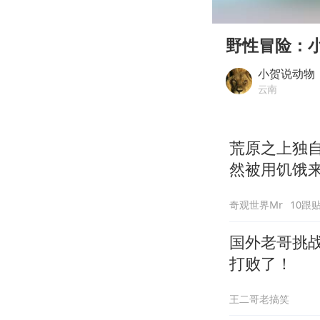
00:00
Play
野性冒险：
小贺说动物
云南
荒原之上独
然被用饥饿
奇观世界Mr
10跟
国外老哥挑
打败了！
王二哥老搞笑