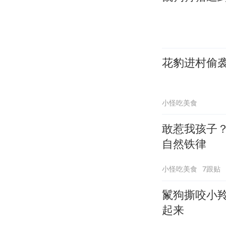
花豹进村偷
小怪吃美食
敢惹我孩子
自然铁律
小怪吃美食
7跟贴
鬣狗撕咬小
起来