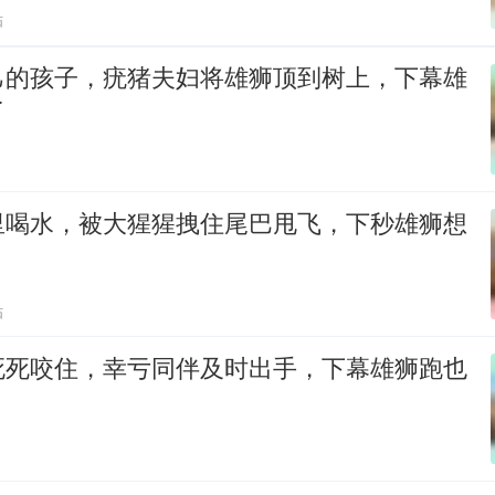
贴
己的孩子，疣猪夫妇将雄狮顶到树上，下幕雄
了
里喝水，被大猩猩拽住尾巴甩飞，下秒雄狮想
贴
死死咬住，幸亏同伴及时出手，下幕雄狮跑也