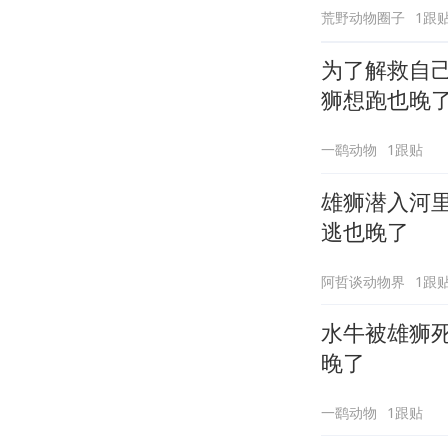
荒野动物圈子
1跟
为了解救自
狮想跑也晚
一鹞动物
1跟贴
雄狮潜入河
逃也晚了
阿哲谈动物界
1跟
水牛被雄狮
晚了
一鹞动物
1跟贴