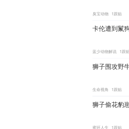
臭宝动物
1跟贴
卡伦遭到鬣
蓝少动物解说
1跟
狮子围攻野
生命视角
1跟贴
狮子偷花豹
蜜环人生
1跟贴