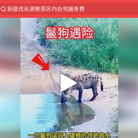
新疆优化调整景区内自驾服务费
黄金牛市回来了吗
央视新主播李秋莹孙亚鹏亮相
情侣平潭拍日出坠崖1死1伤
倪萍赵雅芝同框亮相红毯
台当局重金为“台独”织“皇帝新衣”
白海豚将正面袭击贯穿浙江
《欢迎来龙餐馆》口碑
微信又有新功能，你可以“撤回”你的撤回了！
几元成本的AI广告导致千万市值蒸发
酒店回应车内过夜被收150元