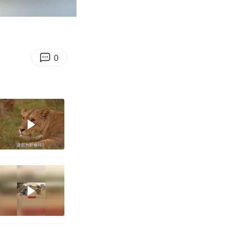
01:05
Enter
fullscreen
0