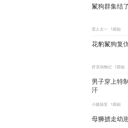
鬣狗群集结
雷人太一
1跟贴
花豹鬣狗复
舒克动物记
1跟贴
男子穿上特
汗
小婕搞笑
1跟贴
母狮掳走幼