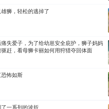
只雄狮，轻松的逃掉了
后痛失爱子，为了给幼崽安全庇护，狮子妈妈
遭驱赶，看母狮卡丽如何用狩猎夺回体面
直恐怖如斯
到了一系列的波折