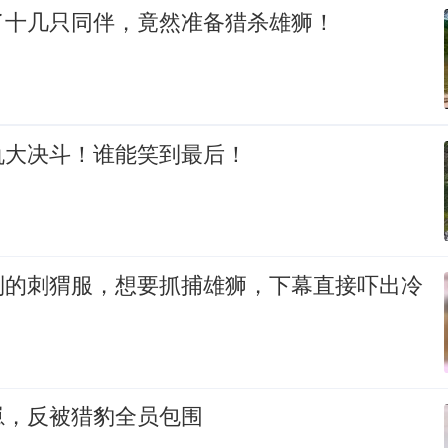
了十几只同伴，竟然准备猎杀雄狮！
仇大决斗！谁能笑到最后！
制的刺猬服，想要抓捕雄狮，下幕直接吓出冷
崽，反被猎豹全员包围