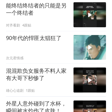
能终结终结者的只能是另
一个终结者
对齐看剧
4跟贴
90年代的悍匪太猖狂了
次元君情感
混混欺负女服务不料人家
有大哥下秒惨了
雄心心追剧
1跟贴
外星人意外碰到了水杯，
瞬间被水灼伤了皮肤！