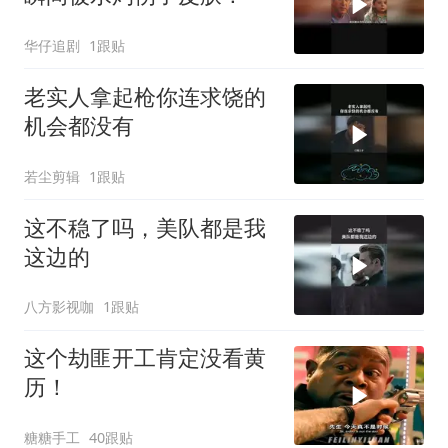
华仔追剧
1跟贴
老实人拿起枪你连求饶的
机会都没有
若尘剪辑
1跟贴
这不稳了吗，美队都是我
这边的
八方影视咖
1跟贴
这个劫匪开工肯定没看黄
历！
糖糖手工
40跟贴