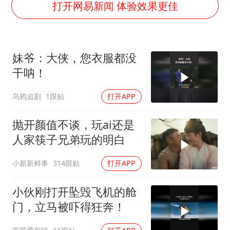
商场现钱学森巨幅海报 负责人回应
打开网易新闻 体验效果更佳
老挝国会主席赛宋蓬逝世
购飞机票7分钟后退票被扣2022元
妹爷：大侠，您衣服都没
《欢迎来龙餐馆》口碑
干呐！
泰国初中生饮弹自尽前开了26枪
乌鸦追剧
1跟贴
打开APP
酒店花洒现排泄物住客索赔遭拒
夏日经济乘“热”而上 消费市场向“新”而行
抛开颜值不谈，玩ai还是
乐享全民健身 共筑健康中国
人家筷子兄弟玩的明白
小新新鲜事
314跟贴
打开APP
小伙刚打开坠毁飞机的舱
门，立马被吓得狂奔！