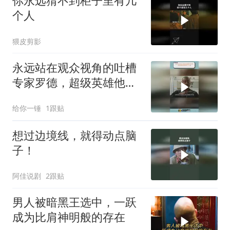
你永远猜不到柜子里有几
个人
猥皮剪影
永远站在观众视角的吐槽
专家罗德，超级英雄他都
调侃了个遍
给你一锤
1跟贴
想过边境线，就得动点脑
子！
阿佳说剧
2跟贴
男人被暗黑王选中，一跃
成为比肩神明般的存在