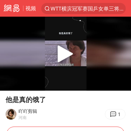
视频
WTT横滨冠军赛国乒女单三将晋级四强
光影经济撬动暑期消费新蓝海
日本发布排名：“中国第一，美日德韩英法居后”
大V：马科斯把路走绝了
白海豚将正面袭击贯穿浙江
杭州全市有序停课
情侣平潭拍日出坠崖1死1伤
00:00
00:26
几元成本的AI广告导致千万市值蒸发
Play
Ent
full
唐田赛前发布会上引用《孙子兵法》
他是真的饿了
台当局重金为“台独”织“皇帝新衣”
吖吖剪辑
1
河南
郑丽文：台湾从来没有“独立”过