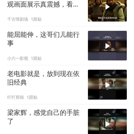
观画面展示真震撼，看完
你就彻底懂了
千古情剧场
1跟贴
能屈能伸，这哥们儿能行
事
小六一影视
1跟贴
老电影就是，放到现在依
旧经典
吖吖剪辑
1跟贴
梁家辉，感觉自己的手脏
了