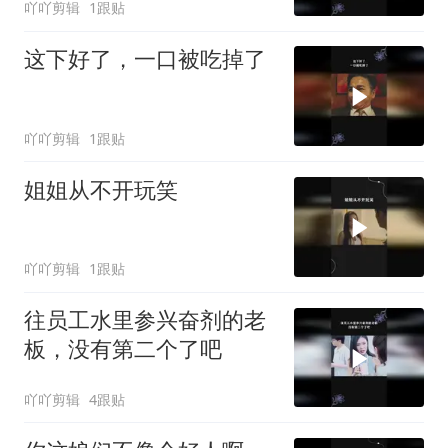
吖吖剪辑
1跟贴
这下好了，一口被吃掉了
吖吖剪辑
1跟贴
姐姐从不开玩笑
吖吖剪辑
1跟贴
往员工水里参兴奋剂的老
板，没有第二个了吧
吖吖剪辑
4跟贴