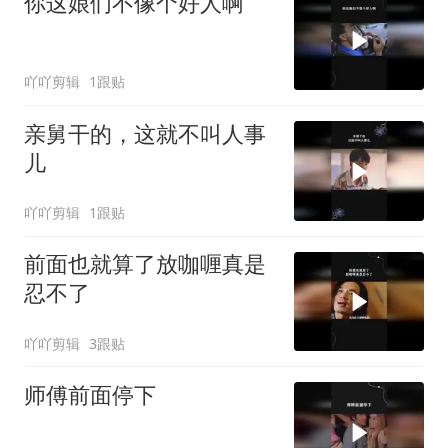
你这娘们不像个好人啊
吖吖剪辑
1跟贴
亲舅干的，这就不叫人事
儿
吖吖剪辑
1跟贴
前面也就算了放咖喱真是
忍不了
吖吖剪辑
3跟贴
师傅前面停下