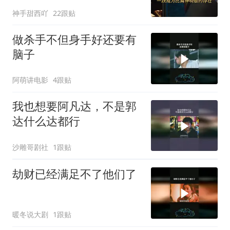
神手甜西吖
22跟贴
做杀手不但身手好还要有
脑子
阿萌讲电影
4跟贴
我也想要阿凡达，不是郭
达什么达都行
沙雕哥剧社
1跟贴
劫财已经满足不了他们了
暖冬说大剧
1跟贴