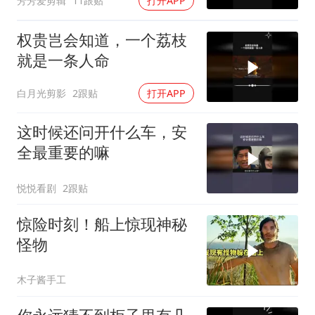
芳芳爱剪辑
11跟贴
打开APP
权贵岂会知道，一个荔枝
就是一条人命
白月光剪影
2跟贴
打开APP
这时候还问开什么车，安
全最重要的嘛
悦悦看剧
2跟贴
惊险时刻！船上惊现神秘
怪物
木子酱手工