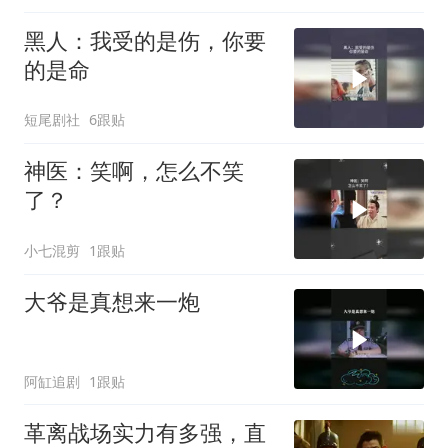
黑人：我受的是伤，你要
的是命
短尾剧社
6跟贴
神医：笑啊，怎么不笑
了？
小七混剪
1跟贴
大爷是真想来一炮
阿缸追剧
1跟贴
革离战场实力有多强，直