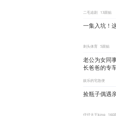
二毛追剧
13跟贴
一集入坑！
刺头体育
5跟贴
老公为女同
长爸爸的专
娱乐的宅急便
捡瓶子偶遇
仔仔大王king
160