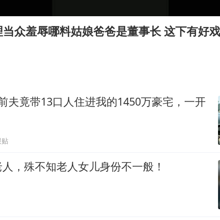
“东北超”哈尔滨主场收官战小贴士
微信新功能：你可以“撤回”你的撤回
理当众羞辱哪料姑娘爸爸是董事长 这下有好
福建省泉州市委书记张毅恭接受纪律审查和监察调查
美参院通过一项对俄能源领域制裁法案
2名小孩玩手机低头幅度近乎折叠
38岁演员求职万岁山NPC成功
前夫竟带13口人住进我的1450万豪宅，一开
夯实基础开新局
跟贴
老人，殊不知老人女儿身份不一般！