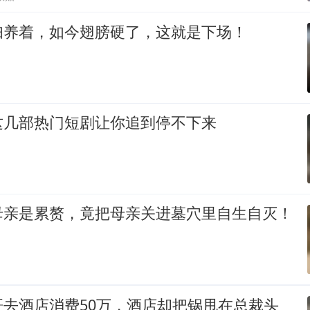
妇养着，如今翅膀硬了，这就是下场！
这几部热门短剧让你追到停不下来
母亲是累赘，竟把母亲关进墓穴里自生自灭！
哥去酒店消费50万，酒店却把锅甩在总裁头