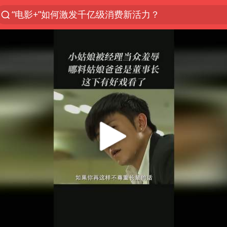
“电影+”如何激发千亿级消费新活力？
泰国初中生饮弹自尽前开了26枪
预计“白海豚”明晚将在浙江舟山到福建福鼎一带沿海
用AI造出新病毒意味着什么
实时追踪台风白海豚
美股创4月份以来最大单周涨幅
俄黑客称掌握北约直接参与袭俄证据
云南一地过火把节意外灼伤16人
女子被狗舔脚确诊三级暴露 医生回应
泰国校园枪击事件已致8死30余伤
胡彦斌获《歌手2026》歌王