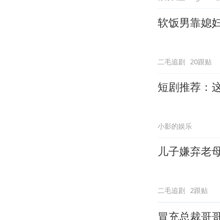
软饭男靠媳
二毛追剧
20跟贴
短剧推荐：
小影的娱乐
儿子嫌弃老
二毛追剧
2跟贴
冒充总裁哥