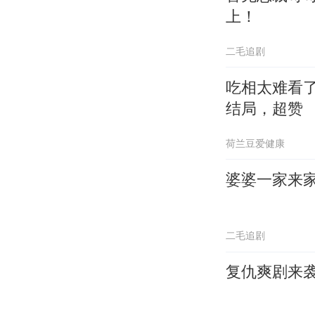
上！
二毛追剧
吃相太难看
结局，超赞
荷兰豆爱健康
婆婆一家来
二毛追剧
复仇爽剧来