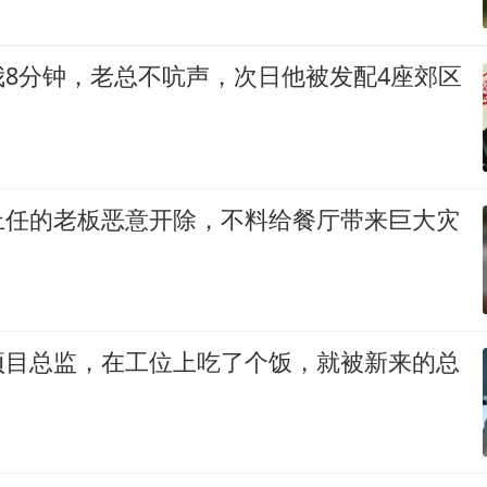
我8分钟，老总不吭声，次日他被发配4座郊区
上任的老板恶意开除，不料给餐厅带来巨大灾
项目总监，在工位上吃了个饭，就被新来的总