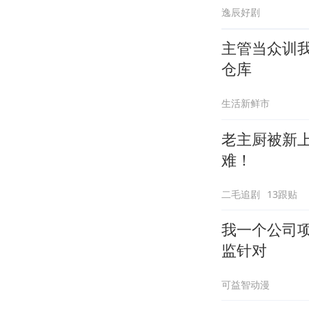
逸辰好剧
主管当众训
仓库
生活新鲜市
老主厨被新
难！
二毛追剧
13跟贴
我一个公司
监针对
可益智动漫