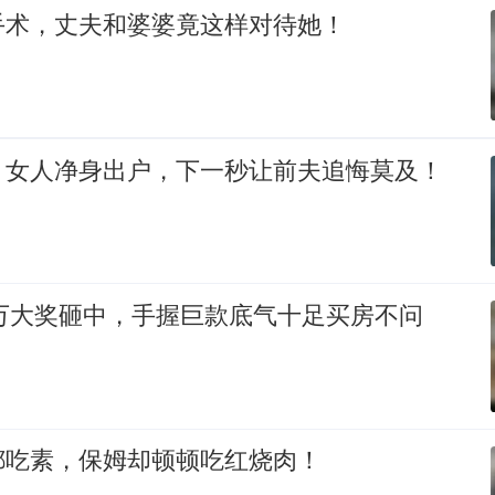
手术，丈夫和婆婆竟这样对待她！
，女人净身出户，下一秒让前夫追悔莫及！
0万大奖砸中，手握巨款底气十足买房不问
都吃素，保姆却顿顿吃红烧肉！