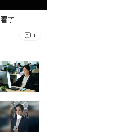
00:51
Enter
fullscreen
戏看了
1