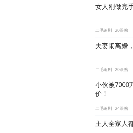
女人刚做完
二毛追剧
20跟贴
夫妻闹离婚
二毛追剧
20跟贴
小伙被700
价！
二毛追剧
24跟贴
主人全家人