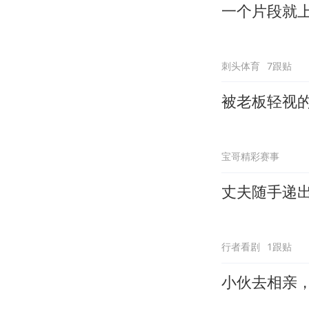
一个片段就
刺头体育
7跟贴
被老板轻视
宝哥精彩赛事
丈夫随手递
行者看剧
1跟贴
小伙去相亲，