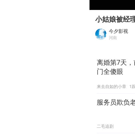
00:00
Play
小姑娘被经
今夕影视
河南
离婚第7天，
门全傻眼
来去自如的小章
1
服务员欺负
二毛追剧