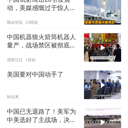
动，美媒感慨过于惊人，
传言原来都是真的！
魏叔胡侃
24跟贴
中国机器狼火箭筒机器人
量产，战场禁区被彻底打
破
感谢过往
1跟贴
美国要对中国动手了
秋别离
中国已无退路了！美军为
中美选好了主战场，决心
要跟中国打场大战