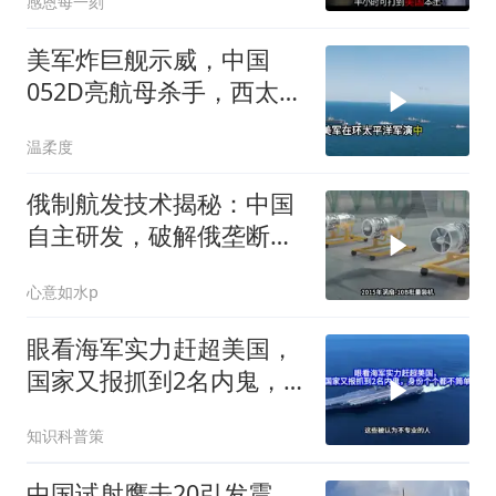
感恩每一刻
美军炸巨舰示威，中国
052D亮航母杀手，西太格
局变
温柔度
俄制航发技术揭秘：中国
自主研发，破解俄垄断之
谜
心意如水p
眼看海军实力赶超美国，
国家又报抓到2名内鬼，
身份个个都不简单
知识科普策
中国试射鹰击20引发震