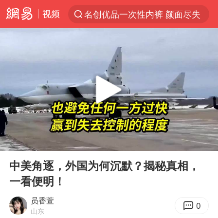
视频
名创优品一次性内裤 颜面尽失
解锁各地夏日限定体验
台风白海豚闭眼浙江上海处于危险半圆
香港宏福苑火灾或由烟头引起
浙江金华：市民非必要不外出
网约车司机充电时猝死保险拒赔
中国父女泰国骑摩托车坠崖1死1伤
00:00
09:39
白海豚将正面袭击贯穿浙江
Play
Ent
full
周末打虎 宋致远被查
中美角逐，外国为何沉默？揭秘真相，
一看便明！
浙江台州《告全体市民书》
上半年国内居民出游人次34.63亿
员香萱
0
山东