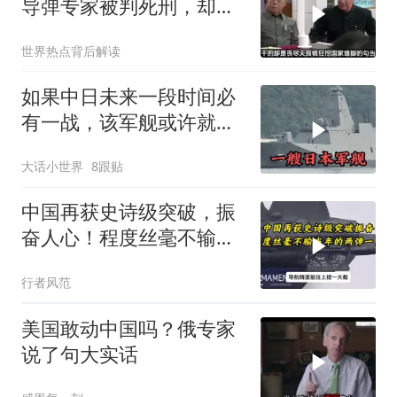
导弹专家被判死刑，却遭
欧美国家干预
世界热点背后解读
如果中日未来一段时间必
有一战，该军舰或许就是
其，主力舰艇之一
大话小世界
8跟贴
中国再获史诗级突破，振
奋人心！程度丝毫不输当
年的两弹一星！
行者风范
美国敢动中国吗？俄专家
说了句大实话