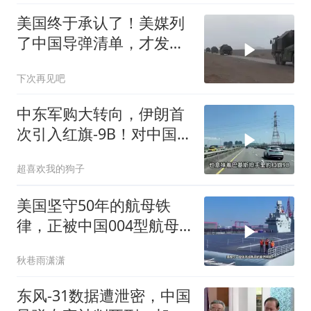
美国终于承认了！美媒列
了中国导弹清单，才发现
美军根本拦不住！
下次再见吧
中东军购大转向，伊朗首
次引入红旗-9B！对中国
意味着什么？
超喜欢我的狗子
美国坚守50年的航母铁
律，正被中国004型航母
彻底改写
秋巷雨潇潇
东风-31数据遭泄密，中国