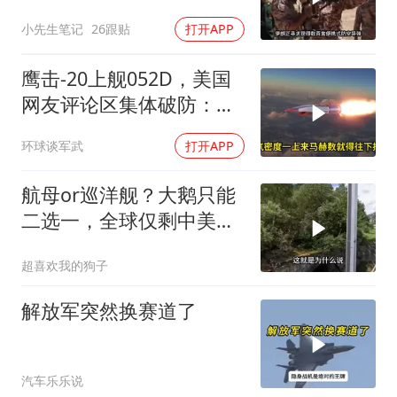
小先生笔记
26跟贴
打开APP
鹰击-20上舰052D，美国
网友评论区集体破防：他
们多希望这一幕发生在自
环球谈军武
打开APP
己船上
航母or巡洋舰？大鹅只能
二选一，全球仅剩中美能
同时拥有！
超喜欢我的狗子
解放军突然换赛道了
汽车乐乐说