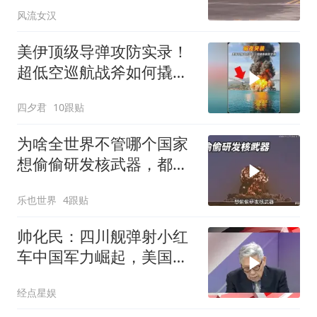
风流女汉
️美伊顶级导弹攻防实录！
超低空巡航战斧如何撬开
恰巴哈尔港
四夕君
10跟贴
为啥全世界不管哪个国家
想偷偷研发核武器，都会
被美国发现？
乐也世界
4跟贴
帅化民：四川舰弹射小红
车中国军力崛起，美国军
事霸权战后没了
经点星娱