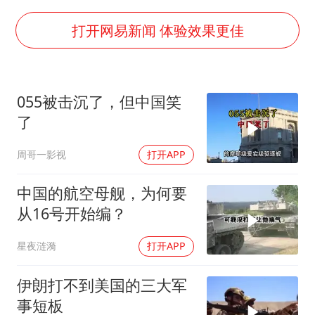
刘浩存百花奖开幕式红裙起舞
万岁山接盘烂尾恒大文旅城
打开网易新闻 体验效果更佳
薛之谦杭州站演唱会取消
泰国初中生饮弹自尽前开了26枪
055被击沉了，但中国笑
“准2万亿”之城点名支持三所大学
了
店主称换“青海拉面”招牌后生意更好
周哥一影视
打开APP
女儿为争财产堵门阻挠父亲出殡
习近平心系体育强国建设
中国的航空母舰，为何要
从16号开始编？
星夜涟漪
打开APP
伊朗打不到美国的三大军
事短板