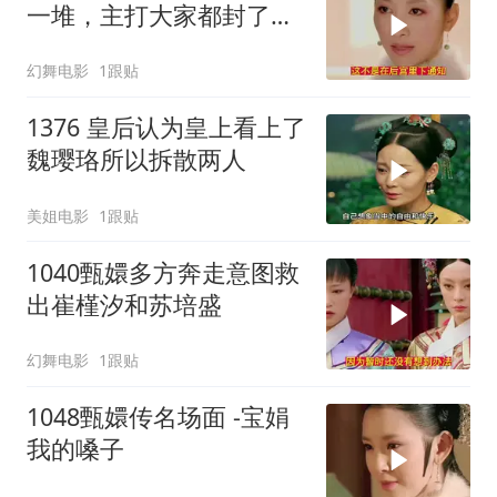
一堆，主打大家都封了等
于都没封
幻舞电影
1跟贴
1376 皇后认为皇上看上了
魏璎珞所以拆散两人
美姐电影
1跟贴
1040甄嬛多方奔走意图救
出崔槿汐和苏培盛
幻舞电影
1跟贴
1048甄嬛传名场面 -宝娟
我的嗓子