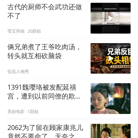
古代的厨师不会武功还做
不了
莹宝剪辑
20跟贴
俩兄弟煮了王爷吃肉汤，
转头就互相砍脑袋
侃侃人物秀
1391魏璎珞被发配延禧
宫，遭到以前同僚的欺
压，且看魏璎珞如何反转
美姐电影
1跟贴
剧情
2062为了留在顾家康兆儿
竟然不要命了，无奈之下