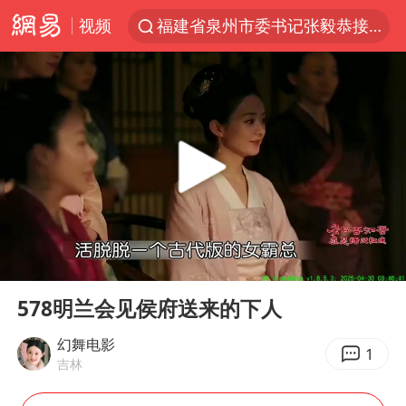
福建省泉州市委书记张毅恭接受纪律审查和监察调查
视频
沙特土耳其巴基斯坦签署共同防务协议
“电影+”如何激发千亿级消费新活力？
“秋天的第一杯奶茶”6岁了
全球首个长时储能一体化产业园量产
台风白海豚已进入24小时警戒线
四川宜宾市高县4.9级地震致1人死亡
中国女篮70-67险胜尼日利亚女篮
00:00
03:08
名创优品回应女子吐槽内裤质量差
Play
Ent
full
578明兰会见侯府送来的下人
上海：台风白海豚或将带来龙卷风
幻舞电影
国防部：中国军队坚决反制任何闹海挑衅图谋
1
吉林
U17国足三连胜晋级明日之星半决赛