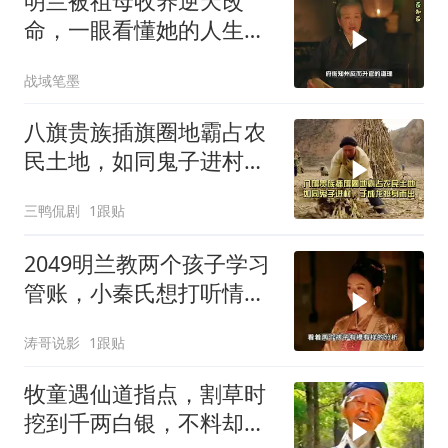
明兰被祖母收养逆天改
命，一眼看懂她的人生转
折
战域笔墨
八旗贵族插旗圈地霸占农
民土地，如同鬼子进村，
于成龙挺身而出
三鸭侃剧
1跟贴
2049明兰教两个孩子学习
管账，小秦氏想打听情况
却没能得逞
涛哥说影
1跟贴
牧童遇仙道指点，割草时
挖到千两白银，不料却转