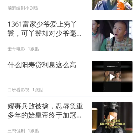
头把秘密告诉别人
脑洞编剧小剧场
1361富家少爷爱上穷丫
鬟，可丫鬟却对少爷毫无
兴趣！
奎哥电影
1跟贴
什么阳寿贷利息这么高
白班看影视
1跟贴
嫪毐兵败被擒，忍辱负重
多年的始皇帝终于加冠亲
政
三鸭侃剧
1跟贴