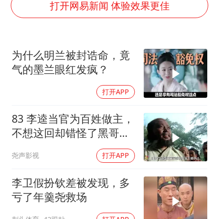
打开网易新闻 体验效果更佳
国乒男单横滨冠军赛全军覆没
38岁演员求职万岁山NPC成功
日本试射“战斧”导弹，国防部回应
为什么明兰被封诰命，竟
胡彦斌韩磊 谁帮谁
气的墨兰眼红发疯？
胡彦斌获《歌手2026》歌王
打开APP
我国外贸延续良好增长态势
83 李逵当官为百姓做主，
“新疆阿勒泰八月能滑雪”不实
不想这回却错怪了黑哥要
夯实基础开新局
被砍头
尧声影视
打开APP
李卫假扮钦差被发现，多
亏了年羹尧救场