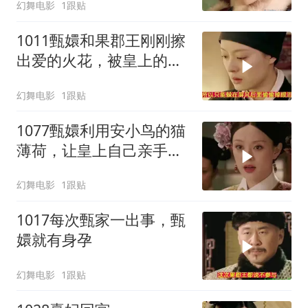
幻舞电影
1跟贴
1011甄嬛和果郡王刚刚擦
出爱的火花，被皇上的到
来给熄灭了
幻舞电影
1跟贴
1077甄嬛利用安小鸟的猫
薄荷，让皇上自己亲手杖
毙了小小鸟
幻舞电影
1跟贴
1017每次甄家一出事，甄
嬛就有身孕
幻舞电影
1跟贴