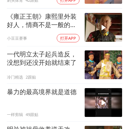
刺头体育
42跟贴
打开APP
《雍正王朝》康熙里外装
好人，情商不是一般的高
呀
小豆豆赛事
打开APP
一代明立太子起兵造反，
没想到还没开始就结束了
冷门精选
2跟贴
暴力的最高境界就是道德
一样剪辑
49跟贴