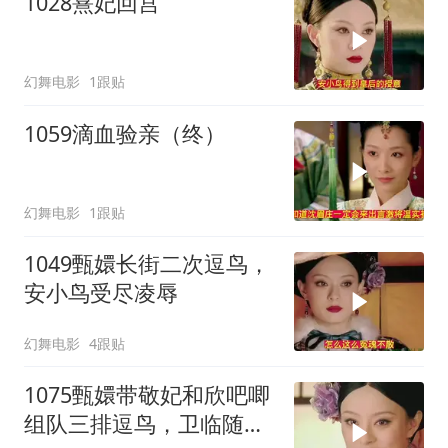
1028熹妃回宫
幻舞电影
1跟贴
1059滴血验亲（终）
幻舞电影
1跟贴
1049甄嬛长街二次逗鸟，
安小鸟受尽凌辱
幻舞电影
4跟贴
1075甄嬛带敬妃和欣吧唧
组队三排逗鸟，卫临随行