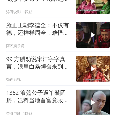
明兰准备妥协
涛哥说影
1跟贴
雍正王朝李德全：不仅有
德，还样样周全，难怪备
受重用
阿芒娱乐说
99 方腊劝说宋江字字真
言，浪里白条领命来到涌
金门下
尧声影视
1362 浪荡公子逼丫鬟圆
房，岂料当地首富竟救下
丫鬟，从此麻雀变凤凰！
奎哥电影
1跟贴