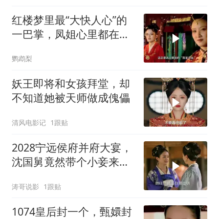
红楼梦里最“大快人心”的
一巴掌，凤姐心里都在暗
爽
鹦鹉梨
妖王即将和女孩拜堂，却
不知道她被天师做成傀儡
清风电影记
1跟贴
2028宁远侯府并府大宴，
沈国舅竟然带个小妾来赴
宴
涛哥说影
1跟贴
1074皇后封一个，甄嬛封