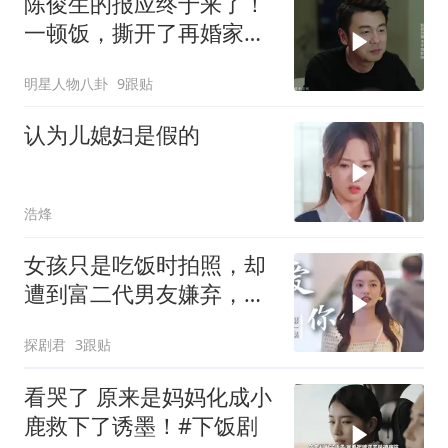
陈俊生的报应终于来了！
一顿饭，撕开了再婚家庭
最残忍的真相
明星人物八卦
9跟贴
认为儿媳妇是假的
浩烽
女孩只是吃饭时拍照，却
遭到富二代男友嫌弃，下
秒做法意外
探剧君
3跟贴
看哭了 原来是妈妈化成小
鹿救下了诱墨！#下饭剧