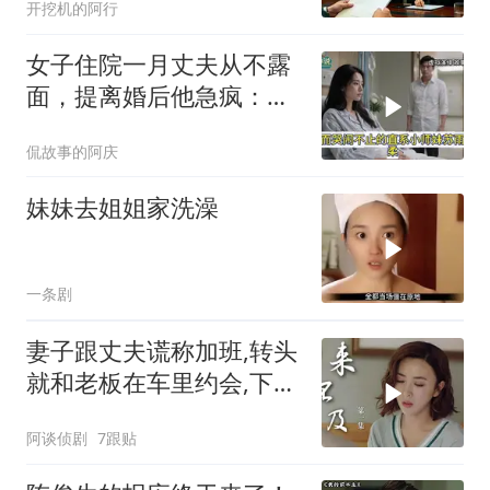
开挖机的阿行
崩溃
女子住院一月丈夫从不露
面，提离婚后他急疯：想
起我了？
侃故事的阿庆
妹妹去姐姐家洗澡
一条剧
妻子跟丈夫谎称加班,转头
就和老板在车里约会,下秒
结局意外
阿谈侦剧
7跟贴