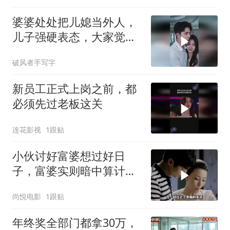
婆婆处处把儿媳当外人，
儿子强硬表态，大家觉得
他做得对吗？
破风者手写字
新员工正式上岗之前，都
必须先过老板这关
连花影视
1跟贴
小伙讨好富婆想过好日
子，富婆实则暗中算计，
结局令人唏嘘
尚悦电影
1跟贴
年终奖全部门都拿30万，