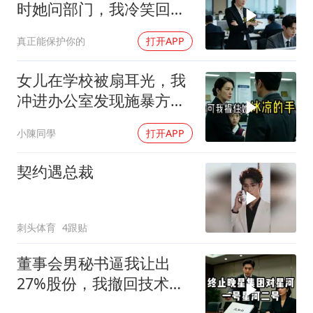
时她问部门，我冷笑回
答：明天
真正能保护你的
打开APP
女儿在学校被扇耳光，我
冲进办公室发现施暴方竟
是我前夫，我把书包递给
小陳同學
打开APP
女儿：现在打回去
契约遇总裁
刺头体育
4跟贴
董事会男秘书逼我让出
27%股份，我撤回技术
股，公司瞬亏3000亿，她