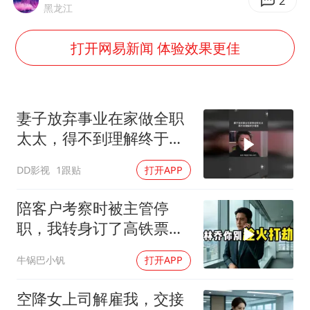
郑丽文：台湾从来没有“独立”过
2
黑龙江
万岁山接盘烂尾恒大文旅城
打开网易新闻 体验效果更佳
泰国初中生饮弹自尽前开了26枪
多个明星演唱会取消
店主称换“青海拉面”招牌后生意更好
妻子放弃事业在家做全职
女儿为争财产堵门阻挠父亲出殡
太太，得不到理解终于爆
发
Kimi K3也失控了
DD影视
1跟贴
打开APP
习近平心系体育强国建设
陪客户考察时被主管停
职，我转身订了高铁票。
2小时后总监急疯了：12
牛锅巴小钒
打开APP
亿合同没你根本签不了
空降女上司解雇我，交接