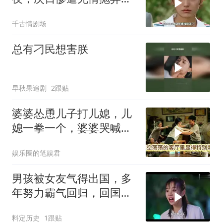
意外怀孕命运转折
千古情剧场
总有刁民想害朕
早秋果追剧
2跟贴
婆婆怂恿儿子打儿媳，儿
媳一拳一个，婆婆哭喊：
她藏得太深了
娱乐圈的笔娱君
男孩被女友气得出国，多
年努力霸气回归，回国只
为报复女友
料定历史
1跟贴