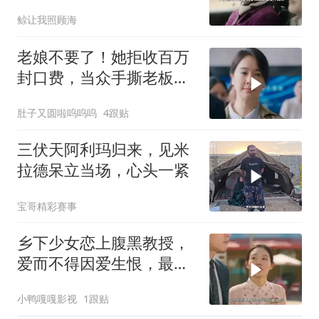
鲸让我照顾海
老娘不要了！她拒收百万
封口费，当众手撕老板踢
爆杀猪盘！
肚子又圆啦呜呜呜
4跟贴
三伏天阿利玛归来，见米
拉德呆立当场，心头一紧
宝哥精彩赛事
乡下少女恋上腹黑教授，
爱而不得因爱生恨，最终
走上复仇之路
小鸭嘎嘎影视
1跟贴