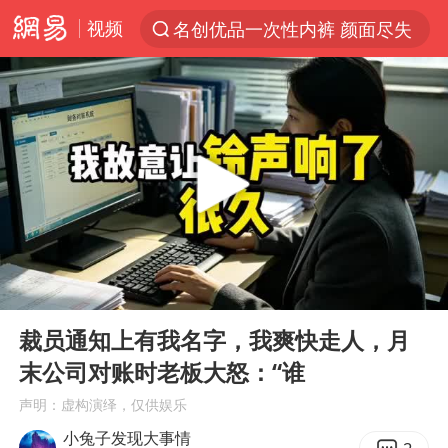
视频
名创优品一次性内裤 颜面尽失
解锁各地夏日限定体验
视频丨中国东方电气集团原党组副书记、董事宋致远被查
台风白海豚闭眼浙江上海处于危险半圆
香港宏福苑火灾或由烟头引起
网约车司机充电时猝死保险拒赔
中国父女泰国骑摩托车坠崖1死1伤
00:00
15:17
白海豚将正面袭击贯穿浙江
Play
Ent
full
周末打虎 宋致远被查
裁员通知上有我名字，我爽快走人，月
末公司对账时老板大怒：“谁
温州发布告全体市民书：非必要不外出
声明：虚构演绎，仅供娱乐
刘浩存百花奖开幕式红裙起舞
小兔子发现大事情