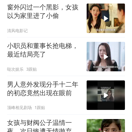
窗外闪过一个黑影，女孩
以为家里进了小偷
清风电影记
小职员和董事长抢电梯，
最近结局亮了
哒次娱乐
3跟贴
男人意外发现分手十二年
的初恋竟然出现在眼前
顶峰相见剧场
1跟贴
女孩与财阀公子温情一
夜，次日惨遭无情抛弃，