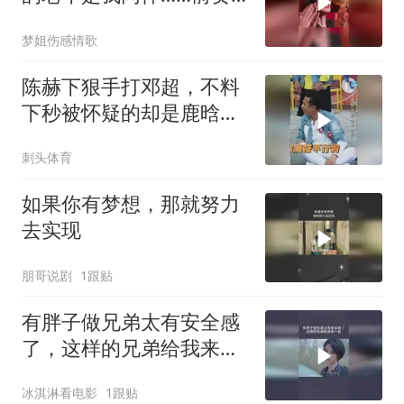
一响拾起多少人的回忆
梦姐伤感情歌
陈赫下狠手打邓超，不料
下秒被怀疑的却是鹿晗，
笑的我眼泪出来了
刺头体育
如果你有梦想，那就努力
去实现
朋哥说剧
1跟贴
有胖子做兄弟太有安全感
了，这样的兄弟给我来一
沓
冰淇淋看电影
1跟贴