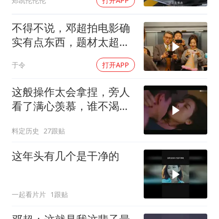
郑凯伦伦伦
打开APP
不得不说，邓超拍电影确
实有点东西，题材太超前
了，越看越起劲
于令
打开APP
这般操作太会拿捏，旁人
看了满心羡慕，谁不渴望
拥有此技
料定历史
27跟贴
这年头有几个是干净的
一起看片片
1跟贴