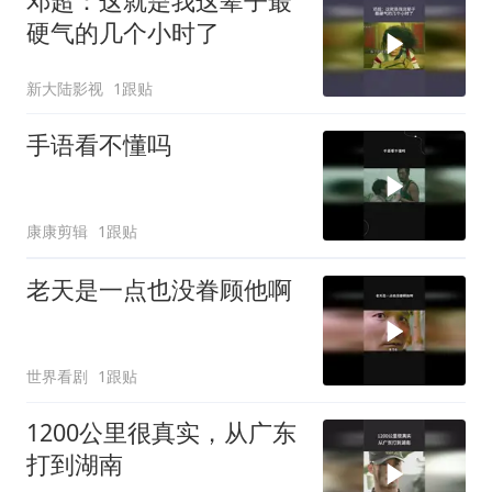
邓超：这就是我这辈子最
硬气的几个小时了
新大陆影视
1跟贴
手语看不懂吗
康康剪辑
1跟贴
老天是一点也没眷顾他啊
世界看剧
1跟贴
1200公里很真实，从广东
打到湖南