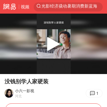
视频
马克·艾伦退出斯诺克中国公开赛
新疆优化调整景区内自驾服务费
梁家辉：到内地拍戏不是北上是回归
茅台部分直营店飞天茅台提价
情侣平潭拍日出坠崖1死1伤
上四休三，但降薪1000元，你接受吗？
杭州全市有序停课
00:00
00:26
商场现钱学森巨幅海报 负责人回应
Play
Ent
full
36岁男演员成景区NPC后人气爆棚
没钱别学人家硬装
全民健身事业高质量发展
小六一影视
1
河北
台当局重金为“台独”织“皇帝新衣”