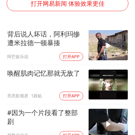
几元成本的AI广告导致千万市值蒸发
打开网易新闻 体验效果更佳
老挝国会主席赛宋蓬逝世
夏日经济乘“热”而上 消费市场向“新”而行
背后说人坏话，阿利玛惨
白海豚将正面袭击贯穿浙江
遭米拉德一顿暴揍
酒店回应车内过夜被收150元
阿芒娱乐说
打开APP
乐享全民健身 共筑健康中国
唤醒肌肉记忆那就无敌了
亮亮影视君
1跟贴
打开APP
#因为一个片段看了整部
剧