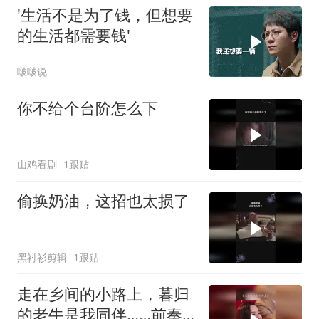
'生活不是为了钱，但想要
的生活都需要钱'
啵啵说
你不给个台阶怎么下
山鸡看剧
1跟贴
偷换奶油，这招也太损了
黑衬衫剪辑
1跟贴
走在乡间的小路上，暮归
的老牛是我同伴……前奏