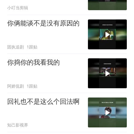
小叮当剪辑
你俩能谈不是没有原因的
固执追剧
1跟贴
你捣你的我看我的
阿娇侃剧
1跟贴
回礼也不是这么个回法啊
知己影视界