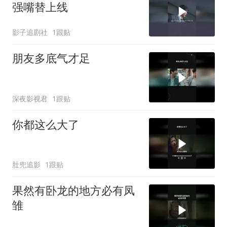
强嘴替上线
影子追剧社
1跟贴
朋友多底气才足
深夜影视君
1跟贴
你都这么大了
肚兜追影
1跟贴
果然有卧龙的地方必有凤
雏