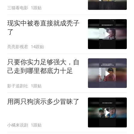
三猫看电影
1跟贴
现实中被卷直接就成秃子
了
亮亮影视君
14跟贴
只要你实力足够强大，自
己走到哪里都底力十足
影子追剧社
1跟贴
用两只狗演示多少冒昧了
小橘来说剧
1跟贴