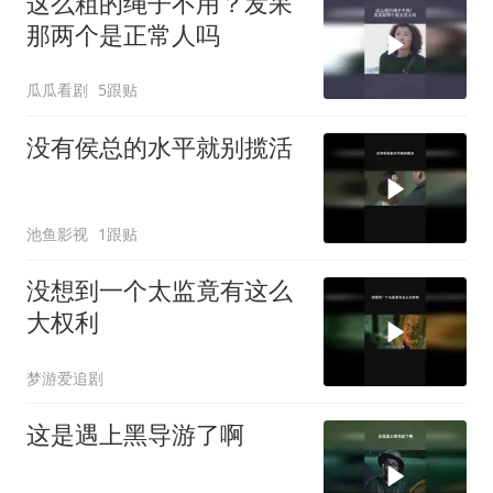
这么粗的绳子不用？发呆
那两个是正常人吗
瓜瓜看剧
5跟贴
没有侯总的水平就别揽活
池鱼影视
1跟贴
没想到一个太监竟有这么
大权利
梦游爱追剧
这是遇上黑导游了啊