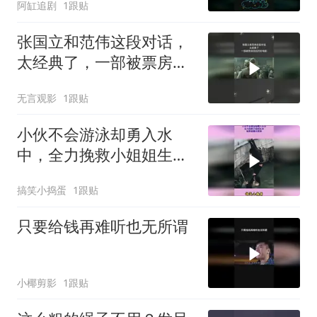
阿缸追剧
1跟贴
张国立和范伟这段对话，
太经典了，一部被票房低
估的好电影
无言观影
1跟贴
小伙不会游泳却勇入水
中，全力挽救小姐姐生
命，被救者露出笑脸
搞笑小捣蛋
1跟贴
只要给钱再难听也无所谓
小椰剪影
1跟贴