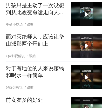
男孩只是主动了一次没想
到从此改变命运走向人生
巅峰
享受小剧场
1跟贴
面对灭绝师太，应该让华
山派那两个哥们上
C位影视解说
1跟贴
对于有地位的人来说赚钱
和喝水一样简单
好好剪剪辑
1跟贴
前女友多的好处