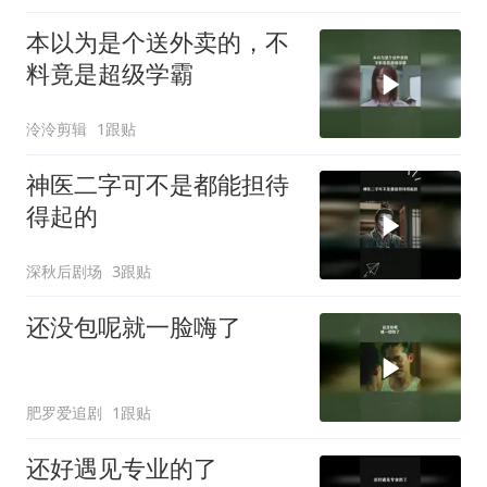
本以为是个送外卖的，不
料竟是超级学霸
泠泠剪辑
1跟贴
神医二字可不是都能担待
得起的
深秋后剧场
3跟贴
还没包呢就一脸嗨了
肥罗爱追剧
1跟贴
还好遇见专业的了