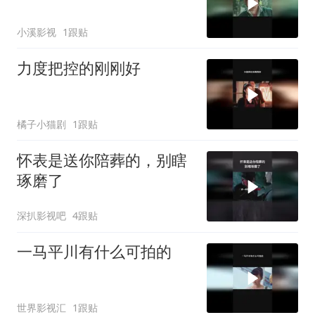
小溪影视
1跟贴
力度把控的刚刚好
橘子小猫剧
1跟贴
怀表是送你陪葬的，别瞎
琢磨了
深扒影视吧
4跟贴
一马平川有什么可拍的
世界影视汇
1跟贴