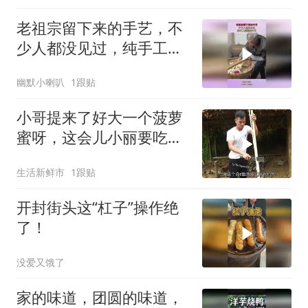
老祖宗留下来的手艺，不
少人都没见过，纯手工搓
圆的手艺！
幽默小喇叭
1跟贴
小哥提来了好大一个菠萝
蜜呀，这会儿小丽要吃美
了呀
生活新鲜市
1跟贴
开封街头这“杠子”操作绝
了！
没爱又饿了
家的味道，团圆的味道，