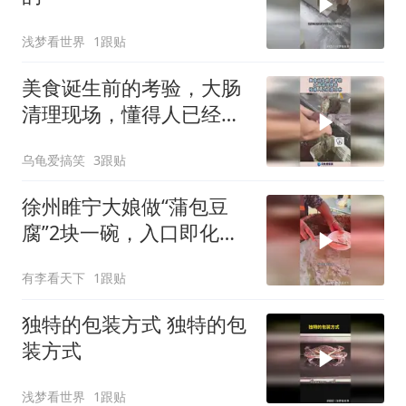
浅梦看世界
1跟贴
美食诞生前的考验，大肠
清理现场，懂得人已经流
口水！
乌龟爱搞笑
3跟贴
徐州睢宁大娘做“蒲包豆
腐”2块一碗，入口即化，
味道棒！
有李看天下
1跟贴
独特的包装方式 独特的包
装方式
浅梦看世界
1跟贴