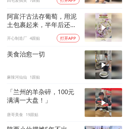
四毛爱搞笑
7跟贴
打开APP
阿富汗古法存葡萄，用泥
土包裹起来，半年后还是
很新鲜的！
开心制造厂
4跟贴
打开APP
美食治愈一切
麻辣河仙仙
1跟贴
「兰州的羊杂碎，100元
满满一大盘！」
唐哥美食
19跟贴