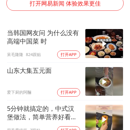
生产也能“拼单”了
打开网易新闻 体验效果更佳
央视新主播李秋莹孙亚鹏亮相
白海豚登陆前还将加强
当韩国网友问 为什么没有
娜扎称眼睛恢复情况不太妙
高端中国菜 时
河南刑案嫌犯被抓 逃窜时伤害多人
呆毛隆隆
824跟贴
打开APP
经常半夜醒要排查6种疾病
三警齐发！多地10级以上雷暴大风
山东大集五元面
乐享全民健身 共筑健康中国
爱下厨的阿酾
打开APP
5分钟就搞定的，中式汉
堡做法，简单营养好看又
好吃！