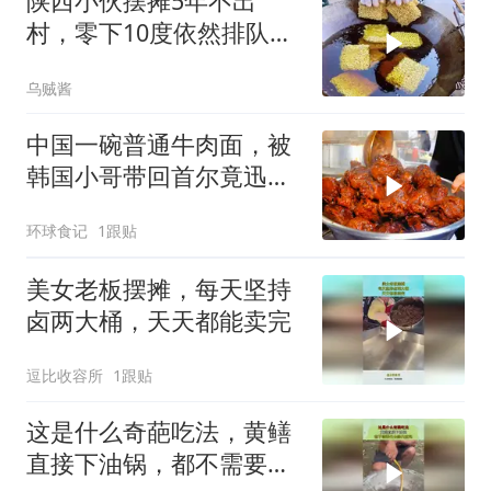
陕西小伙摆摊5年不出
村，零下10度依然排队，
大妈说：就爱这口
乌贼酱
中国一碗普通牛肉面，被
韩国小哥带回首尔竟迅速
走红
环球食记
1跟贴
美女老板摆摊，每天坚持
卤两大桶，天天都能卖完
逗比收容所
1跟贴
这是什么奇葩吃法，黄鳝
直接下油锅，都不需要先