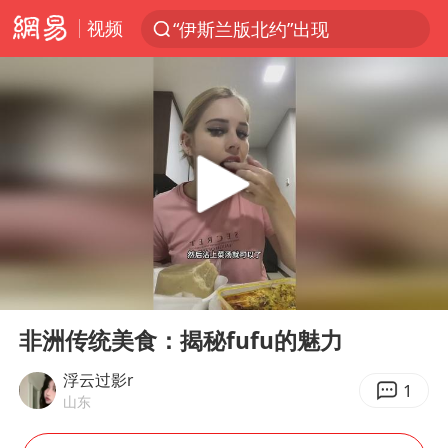
视频
“伊斯兰版北约”出现
光影经济撬动暑期消费新蓝海
白海豚10级风圈已触及浙江台州
以军士兵把枪口对准中国记者
河南警方公开征集黑恶犯罪线索
谢霆锋演唱会隔空祝王菲生日快乐
方桃子代言广告视频已下架
00:00
00:32
WTT横滨冠军赛女单四强国乒占三席
Play
Ent
full
浙江省发出今年第2号指挥长令
非洲传统美食：揭秘fufu的魅力
一周大涨超7% 金价为何突然上涨
浮云过影r
1
山东
情侣在平潭拍日出时坠崖致一死一伤