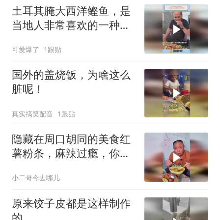
土耳其腌大西洋鲣鱼，是
当地人非常喜欢的一种美
食
可爱爆了
1跟贴
国外的盖烧饭，为啥这么
脏呢！
真实搞笑配音
1跟贴
隐藏在周口胡同的美食红
薯粉条，麻辣过瘾，你来
吃过没？
小二哥今去哪儿
原来饺子皮都是这样制作
的