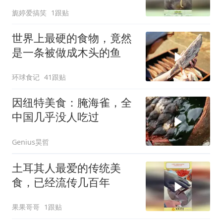
去除内脏吗？
旎婷爱搞笑
1跟贴
世界上最硬的食物，竟然
是一条被做成木头的鱼
环球食记
41跟贴
因纽特美食：腌海雀，全
中国几乎没人吃过
Genius昊哲
土耳其人最爱的传统美
食，已经流传几百年
果果哥哥
1跟贴